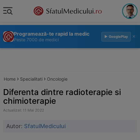
Programează-te rapid la medic
×
▶ GooglePlay
Peste 7000 de medici
›
›
Home
Specialitati
Oncologie
Diferenta dintre radioterapie si
chimioterapie
Actualizat: 11 Mai 2022
Autor:
SfatulMedicului