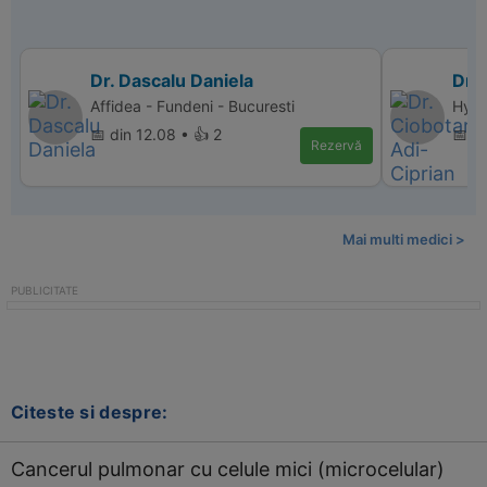
Dr. Dascalu Daniela
Dr. 
Affidea - Fundeni - Bucuresti
Hyper
📅 din 12.08 • 👍 2
📅 d
Rezervă
Mai multi medici >
Citeste si despre:
Cancerul pulmonar cu celule mici (microcelular)