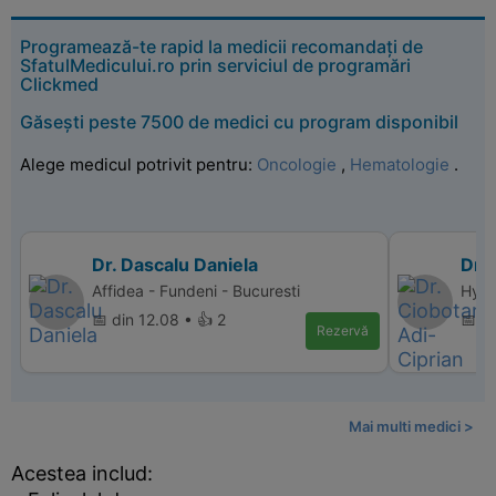
Programează-te rapid la medicii recomandați de
SfatulMedicului.ro prin serviciul de programări
Clickmed
Găsești peste 7500 de medici cu program disponibil
Alege medicul potrivit pentru:
Oncologie
,
Hematologie
.
Dr. Dascalu Daniela
Dr. 
Affidea - Fundeni - Bucuresti
Hyper
📅 din 12.08 • 👍 2
📅 d
Rezervă
Mai multi medici >
Acestea includ: