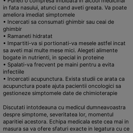
• Puneti o compresa imbibata in alcool medicinal
in fata nasului, atunci cand aveti greata. Va poate
ameliora imediat simptomele
• Incercati sa consumati ghimbir sau ceai de
ghimbir
• Ramaneti hidratat
• Impartiti-va si portionati-va mesele astfel incat
sa aveti mai multe mese mici. Alegeti alimente
bogate in nutrienti, in special in proteine
• Spalati-va frecvent pe maini pentru a evita
infectiile
• Incercati acupunctura. Exista studii ce arata ca
acupunctura poate ajuta pacientii oncologici sa
gestioneze simptomele date de chimioterapie
Discutati intotdeauna cu medicul dumneavoastra
despre simptome, severitatea lor, momentul
aparitiei acestora. Echipa medicala este cea mai in
masura sa va ofere sfaturi exacte in legatura cu ce