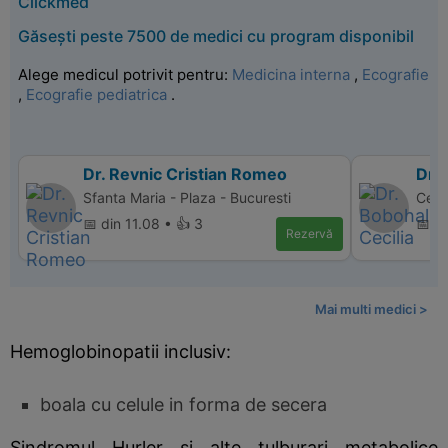
Clickmed
Găsești peste 7500 de medici cu program disponibil
Alege medicul potrivit pentru:
Medicina interna
,
Ecografie
,
Ecografie pediatrica
.
Dr. Revnic Cristian Romeo
Dr.
Sfanta Maria - Plaza - Bucuresti
Cent
📅 din 11.08 • 👍 3
📅 d
Rezervă
Mai multi medici >
Hemoglobinopatii inclusiv:
boala cu celule in forma de secera
Sindromul Hurler si alte tulburari metabolice