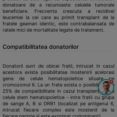
donatoare de a recunoaste celulele tumorale
beneficiare. Frecventa crescuta a recidivei
leucemiei la cei care au primit transplant de la
fratele geaman identic, este contrabalansata de
ratele mici de mortalitate legate de tratament.
Compatibilitatea donatorilor
Donatorii sunt de obicei fratii, intrucat in cazul
acestora exista posibilitatea mostenirii acelorasi
gene de celule hematopoietice situate pe
?
cromozomul 6. La un frate exista o posibilitate de
25% de compatibilitate in cazul transplantului de
celule stem hematopoietice - intre fratii cu grupa
de sange A, B si DRB1 (localizat pe antigenul 6,
intrucat fiecare complex este mostenit de la
fiecare parinte si este exprimat codominant).