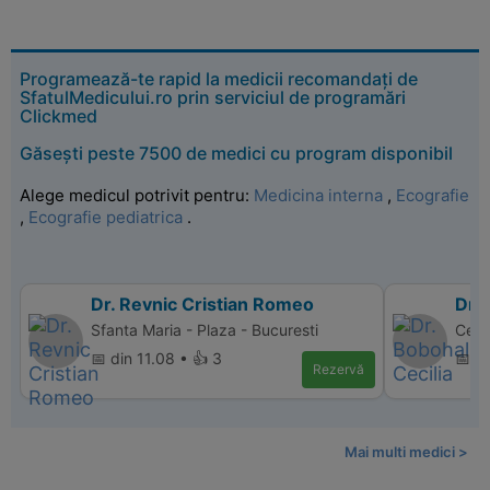
Programează-te rapid la medicii recomandați de
SfatulMedicului.ro prin serviciul de programări
Clickmed
Găsești peste 7500 de medici cu program disponibil
Alege medicul potrivit pentru:
Medicina interna
,
Ecografie
,
Ecografie pediatrica
.
Dr. Revnic Cristian Romeo
Dr.
Sfanta Maria - Plaza - Bucuresti
Cent
📅 din 11.08 • 👍 3
📅 d
Rezervă
Mai multi medici >