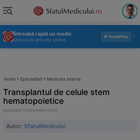
Întreabă rapid un medic
×
▶ GooglePlay
Descarcă aplicația gratuit
›
›
Home
Specialitati
Medicina interna
Transplantul de celule stem
hematopoietice
Actualizat: 13 Decembrie 2023
Autor:
SfatulMedicului