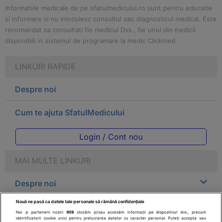
Informatiile medicale de pe sfatulmedicului.ro sunt pentru educatie
si informare si nu inlocuiesc consultul sau diagnosticul medical. Este
recomandat sa consultati fie medicul Dvs., fie unul din medicii
disponibili in sistemul de programare la medic Clickmed.
LINKURI RAPIDE
Despre noi
Cum te ajuta SfatulMedicului
Login / Cont nou
MAI MULTE LINKURI
Despre noi
Nouă ne pasă ca datele tale personale să rămână confidențiale
Legal
Noi și partenerii noștri
959
stocăm și/sau accesăm informații pe dispozitivul dvs., precum
identificatorii cookie unici pentru prelucrarea datelor cu caracter personal. Puteți accepta sau