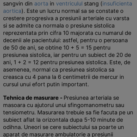
sangvin din
aorta
in
ventriculul
stang (
insuficienta
aortica
). Este un lucru normal sa se constate o
crestere progresiva a presiunii arteriale cu varsta
si se admite ca normala o presiune sistolica
reprezentata prin cifra 10 majorata cu numarul de
decenii ale pacientului: astfel, pentru o persoana
de 50 de ani, se obtine 10 + 5 = 15 pentru
presiunea sistolica, iar pentru un subiect de 20 de
ani, 1 + 2 = 12 pentru presiunea sistolica. Este, de
asemenea, normal ca presiunea sistolica sa
creasca cu 4 pana la 6 centimetrii de mercur in
cursul unui efort putin important.
Tehnica de masurare
-
Presiunea arteriala se
masoara cu ajutorul unui sfingomanometru sau
tensiometru. Masurarea trebuie sa fie facuta pe un
subiect aflat la orizontala dupa 5-10 minute de
odihna. Uneori se cere subiectului sa poarte un
aparat de masurare ambulatorie a presiunii