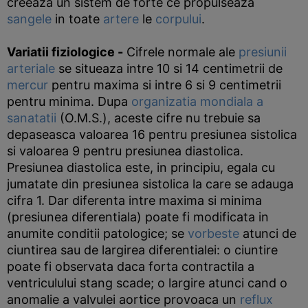
creeaza un sistem de forte ce propulseaza
sangele
in toate
artere
le
corpului
.
Variatii fiziologice
-
Cifrele normale ale
presiunii
arteriale
se situeaza intre 10 si 14 centimetrii de
mercur
pentru maxima si intre 6 si 9 centimetrii
pentru minima. Dupa
organizatia mondiala a
sanatatii
(O.M.S.), aceste cifre nu trebuie sa
depaseasca valoarea 16 pentru presiunea sistolica
si valoarea 9 pentru presiunea diastolica.
Presiunea diastolica este, in principiu, egala cu
jumatate din presiunea sistolica la care se adauga
cifra 1. Dar diferenta intre maxima si minima
(presiunea diferentiala) poate fi modificata in
anumite conditii patologice; se
vorbeste
atunci de
ciuntirea sau de largirea diferentialei: o ciuntire
poate fi observata daca forta contractila a
ventriculului stang scade; o largire atunci cand o
anomalie a valvulei aortice provoaca un
reflux