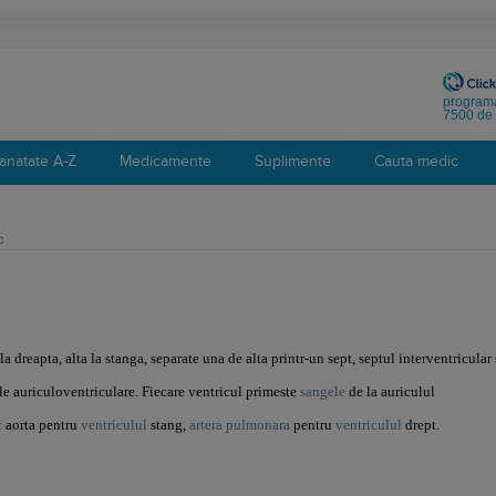
programa
7500 de 
anatate A-Z
Medicamente
Suplimente
Cauta medic
c
 la dreapta, alta la stanga, separate una de alta printr-un sept, septul interventricular 
ile auriculoventriculare.
Fiecare ventricul primeste
sangele
de la auriculul
: aorta pentru
ventriculul
stang,
artera pulmonara
pentru
ventriculul
drept.