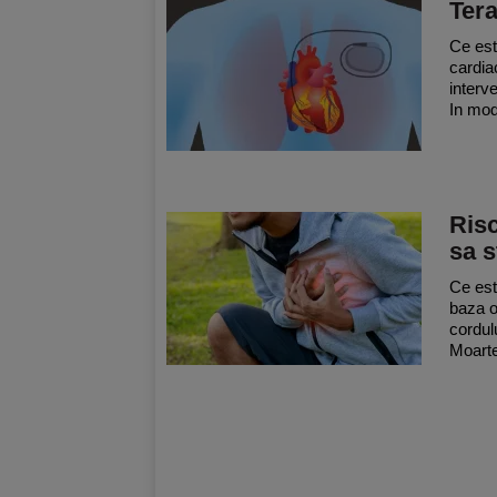
Tera
Ce est
cardia
interve
In mod 
Risc
sa 
Ce est
baza o 
cordulu
Moarte