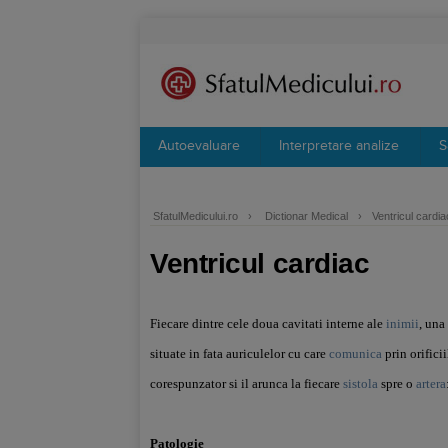
Autoevaluare
Interpretare analize
S
SfatulMedicului.ro
›
Dictionar Medical
›
Ventricul cardia
Ventricul cardiac
Fiecare dintre cele doua cavitati interne ale
inimii
, una
situate in fata auriculelor cu care
comunica
prin orifici
corespunzator si il arunca la fiecare
sistola
spre o
artera
Patologie