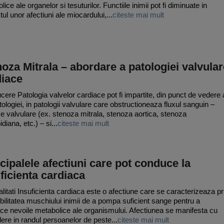
ice ale organelor si tesuturilor. Functiile inimii pot fi diminuate in
ul unor afectiuni ale miocardului,...
citeste mai mult
oza Mitrala – abordare a patologiei valvular
diace
ucere Patologia valvelor cardiace pot fi impartite, din punct de vedere 
tologiei, in patologii valvulare care obstructioneaza fluxul sanguin –
e valvulare (ex. stenoza mitrala, stenoza aortica, stenoza
idiana, etc.) – si...
citeste mai mult
cipalele afectiuni care pot conduce la
ficienta cardiaca
litati Insuficienta cardiaca este o afectiune care se caracterizeaza pr
bilitatea muschiului inimii de a pompa suficient sange pentru a
ace nevoile metabolice ale organismului. Afectiunea se manifesta cu
ere in randul persoanelor de peste...
citeste mai mult