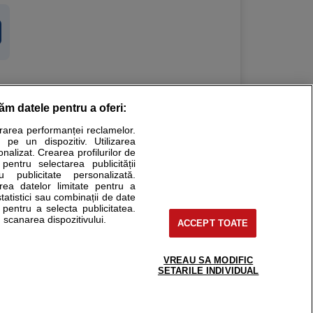
răm datele pentru a oferi:
Stiri medicale
urarea performanței reclamelor.
 pe un dispozitiv. Utilizarea
ucational. Ele nu pot substitui consultul medical direct si
onalizat. Crearea profilurilor de
a consultati fie medicul Dvs., fie unul dintre medicii pe care
 pentru selectarea publicității
u publicitate personalizată.
area datelor limitate pentru a
statistici sau combinații de date
e pentru a selecta publicitatea.
tru pacient
 scanarea dispozitivului.
ACCEPT TOATE
nici si cabinete
ta medic
reaba un medic
VREAU SA MODIFIC
support@sfatulmedicului.ro
SETARILE INDIVIDUAL
eoConsult
0374 109 268
ckmed - programari
dic