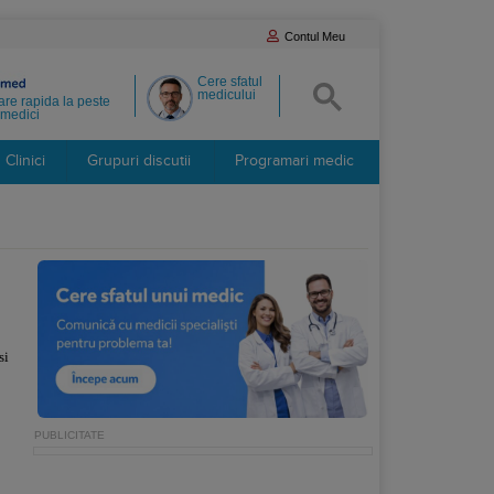
Contul Meu
Cere sfatul
medicului
re rapida la peste
medici
Clinici
Grupuri discutii
Programari medic
si