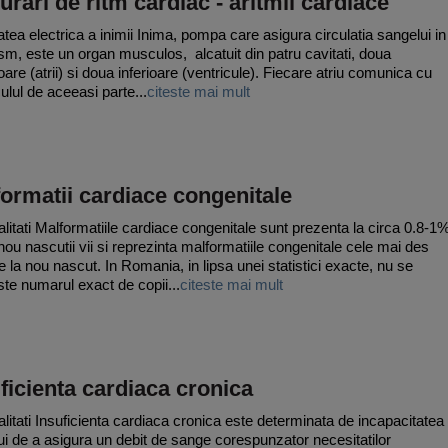
urari de ritm cardiac - aritmii cardiace
tatea electrica a inimii Inima, pompa care asigura circulatia sangelui in
sm, este un organ musculos, alcatuit din patru cavitati, doua
oare (atrii) si doua inferioare (ventricule). Fiecare atriu comunica cu
ulul de aceeasi parte...
citeste mai mult
ormatii cardiace congenitale
litati Malformatiile cardiace congenitale sunt prezenta la circa 0.8-1
 nou nascutii vii si reprezinta malformatiile congenitale cele mai des
te la nou nascut. In Romania, in lipsa unei statistici exacte, nu se
te numarul exact de copii...
citeste mai mult
ficienta cardiaca cronica
litati Insuficienta cardiaca cronica este determinata de incapacitatea
ui de a asigura un debit de sange corespunzator necesitatilor