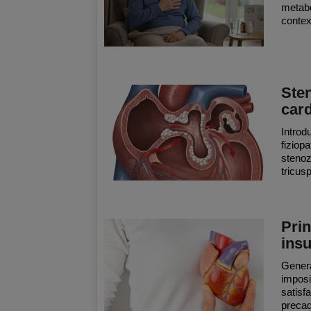
metabol
context
Sten
car
Introd
fiziopa
stenoz
tricusp
Prin
insu
Genera
imposi
satisf
precad