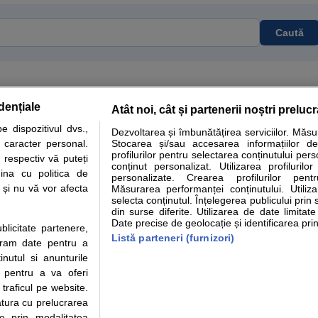
Caută
dențiale
Atât noi, cât și partenerii noștri preluc
tare analize
Specialitati medicale
Boli si afectiuni
Calculatoare
 dispozitivul dvs.,
Dezvoltarea și îmbunătățirea serviciilor. Măs
u caracter personal.
Stocarea și/sau accesarea informațiilor de
e informatii despre sanatate disponibile pe sfatulmedicului.ro au scop informativ si ed
profilurilor pentru selectarea conținutului pers
 respectiv vă puteți
analizelor medicale. Va sfatuim, ca pe langa informatia primita pe sfatulmedicului.ro s
conținut personalizat. Utilizarea profilurilor
ina cu politica de
personalizate. Crearea profilurilor pentr
ul de programari la medic Clickmed.
i și nu vă vor afecta
Măsurarea performanței conținutului. Utiliz
selecta conținutul. Înțelegerea publicului prin 
din surse diferite. Utilizarea de date limitat
Drepturile consumatorului
Parteneri
Pen
Date precise de geolocație și identificarea prin
ublicitate partenere,
Protectia consumatorilor -
Inscriere clinica
Cli
Listă parteneri (furnizori)
ucram date pentru a
ANPC
Creaza cont medic
Cau
nutul si anunturile
Solutionarea Alternativa a
Int
., pentru a va oferi
Litigiilor
Vid
 traficul pe website.
Parte din Grupul
Info consumator: 0800.080.999
Cli
atura cu prelucrarea
Formulare europene - CNAS
me
te prin modalitatea