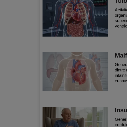
Tulb
Activi
organi
superi
ventric
Malf
Genera
dintre
intalni
cunoas
Insu
Genera
cordul