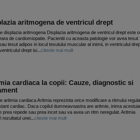
lazia aritmogena de ventricul drept
e displazia aritmogena Displazia aritmogena de ventricul drept este o
rara de cardiomiopatie. Pacientii cu aceasta patologie vor avea tesut
sau tesut adipos in locul tesutului muscular al inimii, in ventriculul drep
ventriculul drept isi...
citeste mai mult
mia cardiaca la copii: Cauze, diagnostic si
tament
e aritmia cardiaca Aritmia reprezinta orice modificare a ritmului regula
stant cardiac. Daca copilul dumneavoastra are aritmie, inima acestui
e prea repede sau prea incet sau va avea un ritm neregulat. Aritmia
i rezultatul unei...
citeste mai mult