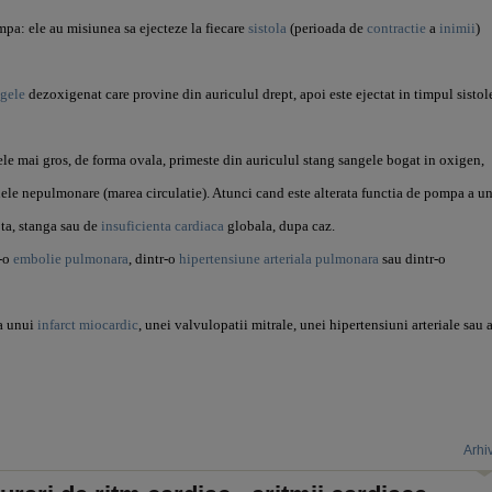
pa: ele au misiunea sa ejecteze la fiecare
sistola
(perioada de
contractie
a
inimii
)
gele
dezoxigenat care provine din auriculul drept, apoi este ejectat in timpul sistol
tele mai gros, de forma ovala, primeste din auriculul stang sangele bogat in oxigen,
anele nepulmonare (marea circulatie).
Atunci cand este alterata functia de pompa a u
pta, stanga sau de
insuficienta cardiaca
globala, dupa caz.
r-o
embolie pulmonara
, dintr-o
hipertensiune arteriala pulmonara
sau dintr-o
va unui
infarct miocardic
, unei valvulopatii mitrale, unei hipertensiuni arteriale sau 
Arhi