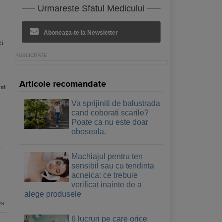
Urmareste Sfatul Medicului
Aboneaza-te la Newsletter
ei
Articole recomandate
nui
Va sprijiniti de balustrada
cand coborati scarile?
Poate ca nu este doar
oboseala.
a
Machiajul pentru ten
sensibil sau cu tendinta
acneica: ce trebuie
verificat inainte de a
alege produsele
va
6 lucruri pe care orice