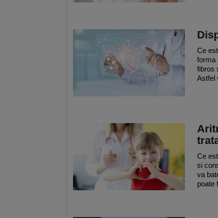
Disp
Ce est
forma 
fibros 
Astfel 
Arit
tra
Ce est
si con
va bat
poate f