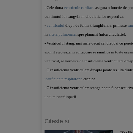
-
Cele doua
ventricule
cardiace
asigura o functie de pom
continutul lor sangvin in circulatia lor respectiva.
-
ventriculul
drept, de forma triunghiulara, primeste
san
in
artera pulmonara
, spre plamani (mica circulatie).
- Ventriculul stang, mai mare decat cel drept si cu pere
apoi il ejecteaza in aorta, care se ramifica in toate org
ventricul, se vorbeste de insuficienta ventriculara drea
- O insuficienra ventriculara dreapta poate rezulta dint
insuficienta respiratorie
cronica.
- O insuficienra ventriculara stanga poate fi consecuti
unei miocardiopatii.
Citeste si