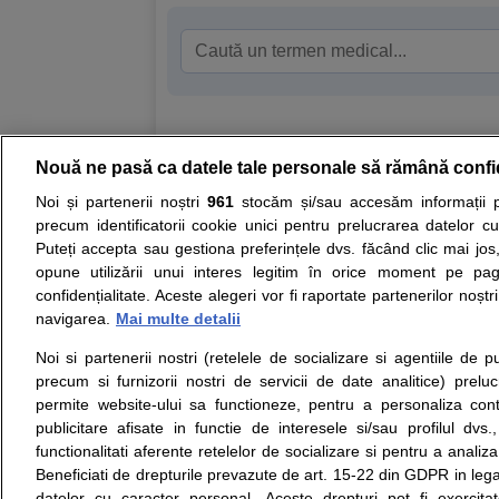
Nouă ne pasă ca datele tale personale să rămână confi
Resurse:
Autoevaluare simptome
Interpre
Noi și partenerii noștri
961
stocăm și/sau accesăm informații pe
precum identificatorii cookie unici pentru prelucrarea datelor c
Opiniile avizate ale medicilor, sfaturile si orice alt
Puteți accepta sau gestiona preferințele dvs. făcând clic mai jos,
nici diagnosticul stabilit in urma investigatiilor si 
opune utilizării unui interes legitim în orice moment pe pag
ii punem la dispozitie pentru programare in sistem
confidențialitate. Aceste alegeri vor fi raportate partenerilor noștr
navigarea.
Mai multe detalii
Despre noi
Legal
Noi si partenerii nostri (retelele de socializare si agentiile de p
Despre noi
Termeni si conditii
precum si furnizorii nostri de servicii de date analitice) prel
Contact
Politica de
permite website-ului sa functioneze, pentru a personaliza conti
Intrebari frecvente
confidentialitate
publicitare afisate in functie de interesele si/sau profilul dvs
Consultanti
Politica de cookie
functionalitati aferente retelelor de socializare si pentru a analiza
medicali
Modifica Setarile Cookie
Beneficiati de drepturile prevazute de art. 15-22 din GDPR in leg
datelor cu caracter personal. Aceste drepturi pot fi exercita