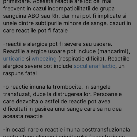
primitoare. Aceasta reactie are loc cel mai
frecvent in cazul incompatibilitatii de grupa
sanguina ABO sau Rh, dar mai pot fi implicate si
unele dintre subtipurile minore de sange, cazuri in
care reactiile pot fi fatale
-reactiile alergice pot fi severe sau usoare.
Reactiile alergice usoare pot include (mancarimi),
urticarie
si
wheezing
(respiratie dificila). Reactiile
alergice severe pot include
socul anafilactic
, un
raspuns fatal
-o reactie imuna la trombocite, in sangele
transfuzat, duce la distrugerea lor. Persoanele
care dezvolta o astfel de reactie pot avea
dificultati in gasirea unui sange care sa nu dea
aceasta reactie
-in ocazii rare o reactie imuna posttransfuzionala
poate ataca plamanii primitorului (transfuzia cu