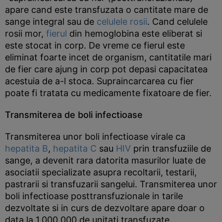
apare cand este transfuzata o cantitate mare de
sange integral sau de
celulele rosii
. Cand celulele
rosii mor,
fierul
din hemoglobina este eliberat si
este stocat in corp. De vreme ce fierul este
eliminat foarte incet de organism, cantitatile mari
de fier care ajung in corp pot depasi capacitatea
acestuia de a-l stoca. Supraincarcarea cu fier
poate fi tratata cu medicamente fixatoare de fier.
Transmiterea de boli infectioase
Transmiterea unor boli infectioase virale ca
hepatita B
,
hepatita C
sau
HIV
prin transfuziile de
sange, a devenit rara datorita masurilor luate de
asociatii specializate asupra recoltarii, testarii,
pastrarii si transfuzarii sangelui. Transmiterea unor
boli infectioase posttransfuzionale in tarile
dezvoltate si in curs de dezvoltare apare doar o
data la 1.000.000 de unitati transfuzate.