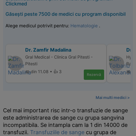
Clickmed
Găsești peste 7500 de medici cu program disponibil
Alege medicul potrivit pentru:
Hematologie
.
Dr. Zamfir Madalina
Dr. 
Gral Medical - Clinica Gral Pitesti -
Hype
Pitesti
Ramn
📅 din 11.08 • 👍 3
📅 d
Rezervă
Mai multi medici >
Cel mai important risc intr-o transfuzie de sange
este administrarea de sange cu grupa sangvina
incompatibila. Se intampla cam la 1 din 14000 de
transfuzii.
Transfuziile de sange
cu grupa de