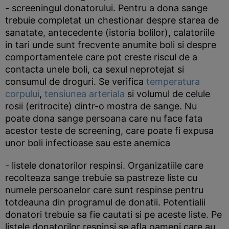
- screeningul donatorului. Pentru a dona sange
trebuie completat un chestionar despre starea de
sanatate, antecedente (istoria bolilor), calatoriile
in tari unde sunt frecvente anumite boli si despre
comportamentele care pot creste riscul de a
contacta unele boli, ca sexul neprotejat si
consumul de droguri. Se verifica
temperatura
corpului
,
tensiunea arteriala
si volumul de celule
rosii (eritrocite) dintr-o mostra de sange. Nu
poate dona sange persoana care nu face fata
acestor teste de screening, care poate fi expusa
unor boli infectioase sau este anemica
- listele donatorilor respinsi. Organizatiile care
recolteaza sange trebuie sa pastreze liste cu
numele persoanelor care sunt respinse pentru
totdeauna din programul de donatii. Potentialii
donatori trebuie sa fie cautati si pe aceste liste. Pe
listele donatorilor respinsi se afla oameni care au