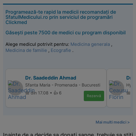
Programează-te rapid la medicii recomandați de
SfatulMedicului.ro prin serviciul de programări
Clickmed
Găsești peste 7500 de medici cu program disponibil
Alege medicul potrivit pentru:
Medicina generala
,
Medicina de familie
,
Ecografie
.
Dr. Saadeddin Ahmad
Dr. 
Sfanta Maria - Promenada - Bucuresti
Hype
📅 din 17.08 • 👍 6
📅 di
Rezervă
Mai multi medici >
Inainte de a decide sa donati sange, trebuie sa stiti