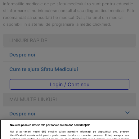
Informatiile medicale de pe sfatulmedicului.ro sunt pentru educatie
si informare si nu inlocuiesc consultul sau diagnosticul medical. Este
recomandat sa consultati fie medicul Dvs., fie unul din medicii
disponibili in sistemul de programare la medic Clickmed.
LINKURI RAPIDE
Despre noi
Cum te ajuta SfatulMedicului
Login / Cont nou
MAI MULTE LINKURI
Despre noi
Nouă ne pasă ca datele tale personale să rămână confidențiale
Legal
Noi și partenerii noștri
959
stocăm și/sau accesăm informații pe dispozitivul dvs., precum
identificatorii cookie unici pentru prelucrarea datelor cu caracter personal. Puteți accepta sau
gestiona preferințele dvs. făcând clic mai jos, respectiv vă puteți opune utilizării unui interes legitim