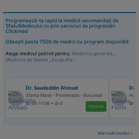
Programează-te rapid la medicii recomandați de
SfatulMedicului.ro prin serviciul de programări
Clickmed
Găsești peste 7500 de medici cu program disponibil
Alege medicul potrivit pentru:
Medicina generala
,
Medicina de familie
,
Ecografie
.
Dr. Saadeddin Ahmad
Dr. 
Sfanta Maria - Promenada - Bucuresti
Hype
📅 din 17.08 • 👍 6
📅 di
Rezervă
Mai multi medici >