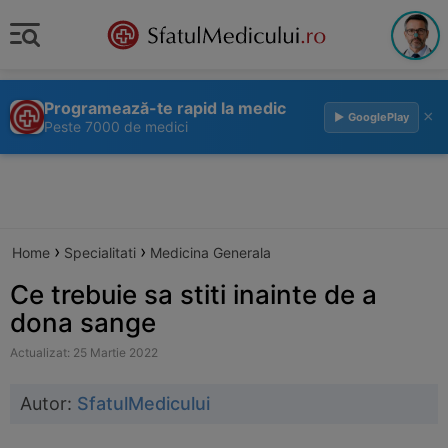
Programează-te rapid la medic
×
▶ GooglePlay
Peste 7000 de medici
›
›
Home
Specialitati
Medicina Generala
Ce trebuie sa stiti inainte de a
dona sange
Actualizat: 25 Martie 2022
Autor:
SfatulMedicului