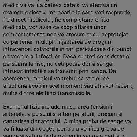
medic va va lua cateva date si va efectua un
examen obiectiv. Intrebarile la care veti raspunde,
fie direct medicului, fie completand o fisa
medicala, vor avea ca scop aflarea unor
comportamente nocive precum sexul neprotejat
cu parteneri multipli, injectarea de droguri
intravenos, calatoriile in tari periculoase din punct
de vedere al infectiilor. Daca sunteti considerat o
persoana la risc, nu veti putea dona sange,
intrucat infectiile se transmit prin sange. De
asemenea, medicul va trebui sa stie orice
afectiune aveti in acel moment sau ati avut recent,
multe dintre ele fiind transmisibile.
Examenul fizic include masurarea tensiunii
arteriale, a pulsului si a temperaturii, precum si
cantarirea donatorului. O mica proba de sange va
va fi luata din deget, pentru a verifica grupa de
sange si saturatia de oxigen in sangele periferic.