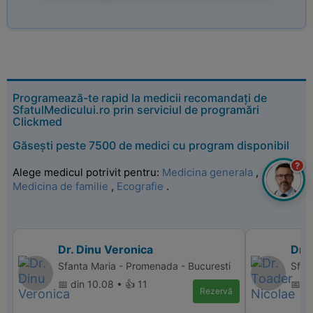
Programează-te rapid la medicii recomandați de
SfatulMedicului.ro prin serviciul de programări
Clickmed
Găsești peste 7500 de medici cu program disponibil
?
Alege medicul potrivit pentru:
Medicina generala
,
Medicina de familie
,
Ecografie
.
Dr. Dinu Veronica
Dr.
Sfanta Maria - Promenada - Bucuresti
Sfan
📅 din 10.08 • 👍 11
📅 d
Rezervă