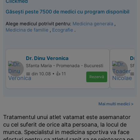
Clickmed
Găsești peste 7500 de medici cu program disponibil
Alege medicul potrivit pentru:
Medicina generala
,
Medicina de familie
,
Ecografie
.
Dr. Dinu Veronica
Dr.
Sfanta Maria - Promenada - Bucuresti
Sfan
📅 din 10.08 • 👍 11
📅 d
Rezervă
Mai multi medici >
Tratamentul unui atlet vatamat este asemanator
cu cel suferit de orice alta persoana, la locul de
munca. Specialistul in medicina sportiva va face
eforturi pentru ca atletul ranit sa se reintoarca pe