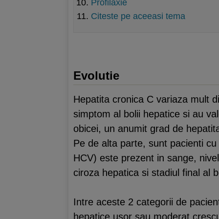
Profilaxie
Citeste pe aceeasi tema
Evolutie
Hepatita cronica C variaza mult d
simptom al bolii hepatice si au va
obicei, un anumit grad de hepatita
Pe de alta parte, sunt pacienti cu
HCV) este prezent in sange, nivelu
ciroza hepatica si stadiul final al b
Intre aceste 2 categorii de pacien
hepatice usor sau moderat crescut