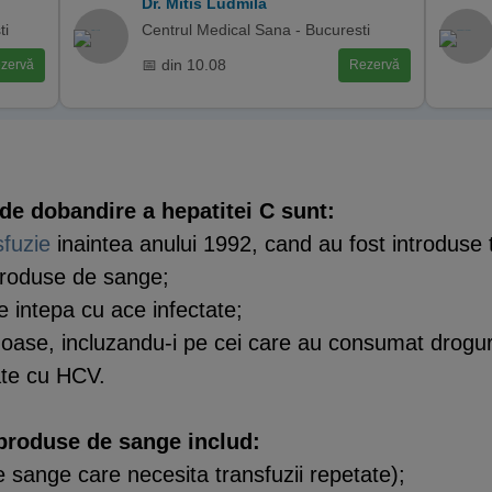
Dr. Mitis Ludmila
ti
Centrul Medical Sana - Bucuresti
📅 din 10.08
zervă
Rezervă
de dobandire a hepatitei C sunt:
sfuzie
inaintea anului 1992, cand au fost introduse t
produse de sange;
e intepa cu ace infectate;
oase, incluzandu-i pe cei care au consumat droguri
ate cu HCV.
produse de sange includ:
 sange care necesita transfuzii repetate);