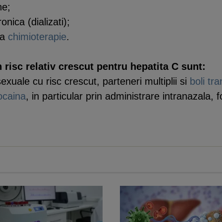
ne;
onica (dializati);
ta
chimioterapie
.
 risc relativ crescut pentru hepatita C sunt:
uale cu risc crescut, parteneri multiplii si
boli tr
ocaina
, in particular prin administrare intranazala, 