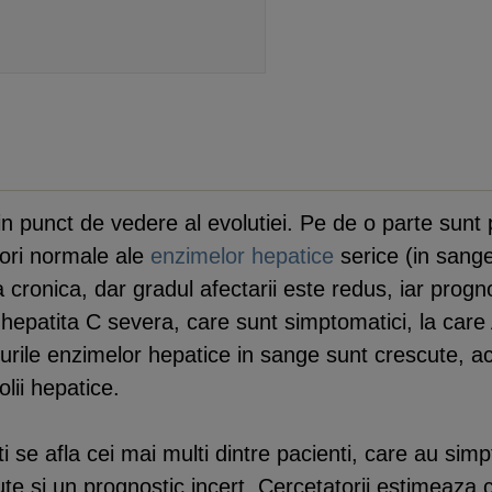
in punct de vedere al evolutiei. Pe de o parte sunt
lori normale ale
enzimelor hepatice
serice (in sange
 cronica, dar gradul afectarii este redus, iar progn
 hepatita C severa, care sunt simptomatici, la care
rile enzimelor hepatice in sange sunt crescute, ace
olii hepatice.
ti se afla cei mai multi dintre pacienti, care au s
e si un prognostic incert. Cercetatorii estimeaza c