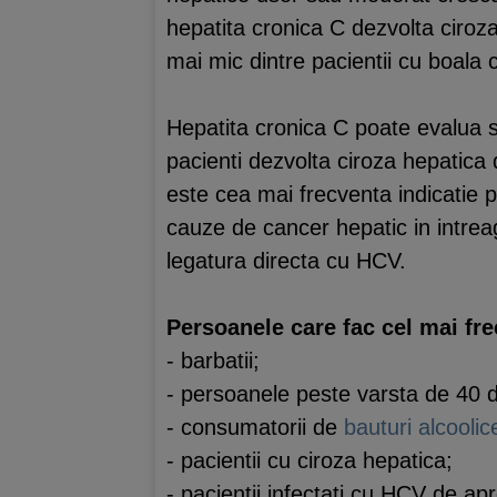
hepatita cronica C dezvolta ciroz
mai mic dintre pacientii cu boala
Hepatita cronica C poate evalua 
pacienti dezvolta ciroza hepatica 
este cea mai frecventa indicatie p
cauze de cancer hepatic in intreag
legatura directa cu HCV.
Persoanele care fac cel mai fr
- barbatii;
- persoanele peste varsta de 40 d
- consumatorii de
bauturi alcoolic
- pacientii cu ciroza hepatica;
- pacientii infectati cu HCV de ap