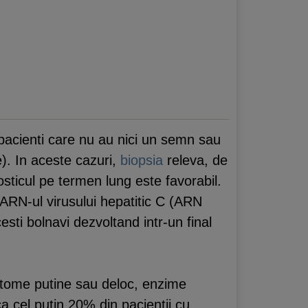
 pacienti care nu au nici un semn sau
). In aceste cazuri,
biopsia
releva, de
osticul pe termen lung este favorabil.
 ARN-ul virusului hepatitic C (ARN
sti bolnavi dezvoltand intr-un final
imptome putine sau deloc, enzime
a cel putin 20% din pacientii cu