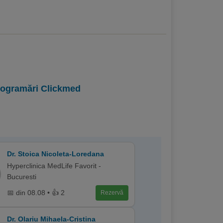
programări Clickmed
Dr. Stoica Nicoleta-Loredana
Hyperclinica MedLife Favorit -
Bucuresti
📅 din 08.08 • 👍 2
Rezervă
Dr. Olariu Mihaela-Cristina