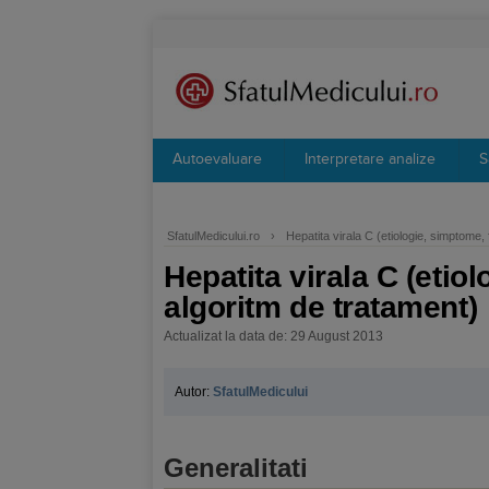
Autoevaluare
Interpretare analize
S
SfatulMedicului.ro
›
Hepatita virala C (etiologie, simptome,
Hepatita virala C (etio
algoritm de tratament)
Actualizat la data de: 29 August 2013
Autor:
SfatulMedicului
Generalitati