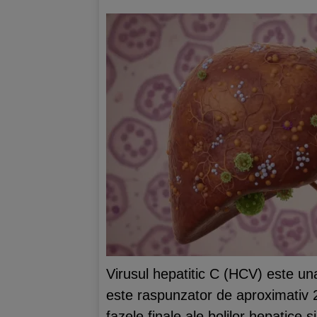
Virusul hepatitic C (HCV) este u
este raspunzator de aproximativ
fazele finale ale bolilor hepatice s