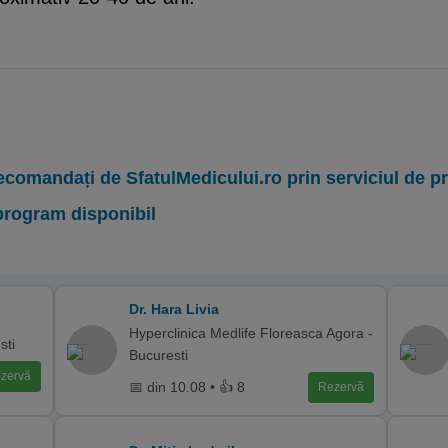
ecomandați de SfatulMedicului.ro prin serviciul de 
program disponibil
Dr. Hara Livia
Hyperclinica Medlife Floreasca Agora -
sti
Bucuresti
zervă
📅 din 10.08 • 👍 8
Rezervă