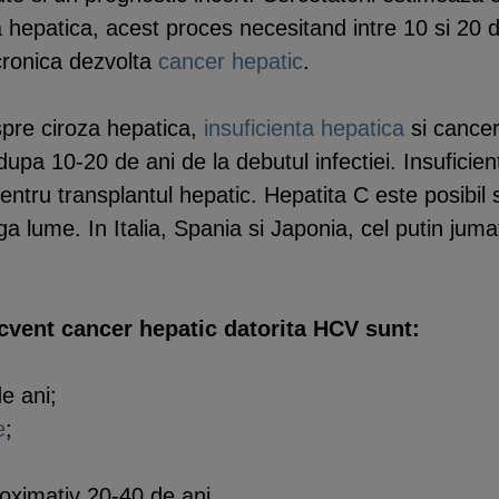
a hepatica, acest proces necesitand intre 10 si 20 
 cronica dezvolta
cancer hepatic
.
spre ciroza hepatica,
insuficienta hepatica
si cancer
dupa 10-20 de ani de la debutul infectiei. Insuficie
entru transplantul hepatic. Hepatita C este posibil
a lume. In Italia, Spania si Japonia, cel putin juma
ecvent cancer hepatic datorita HCV sunt:
e ani;
e
;
roximativ 20-40 de ani.