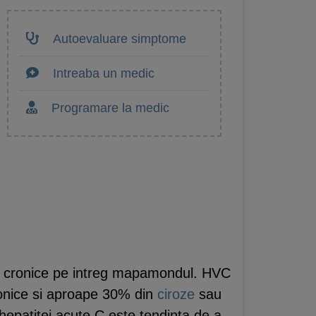
Autoevaluare simptome
Intreaba un medic
Programare la medic
ce cronice pe intreg mapamondul. HVC
onice si aproape 30% din
ciroze
sau
 hepatitei acute C este tendinta de a