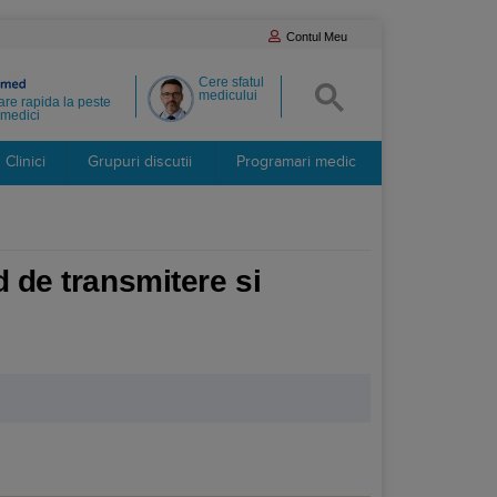
Contul Meu
Cere sfatul
medicului
re rapida la peste
medici
Clinici
Grupuri discutii
Programari medic
d de transmitere si