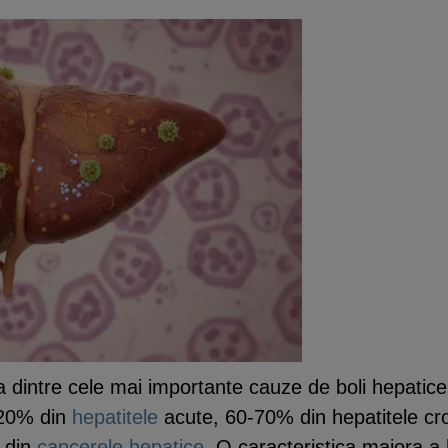
na dintre cele mai importante cauze de boli hepati
 20% din
hepatitele
acute, 60-70% din hepatitele cr
i din
cancerele hepatice
. O caracteristica majora a