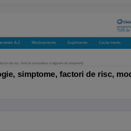
programa
7500 de 
anatate A-Z
Medicamente
Suplimente
Cauta medic
 factori de risc, mod de transmitere si algoritm de tratament)
logie, simptome, factori de risc, mo