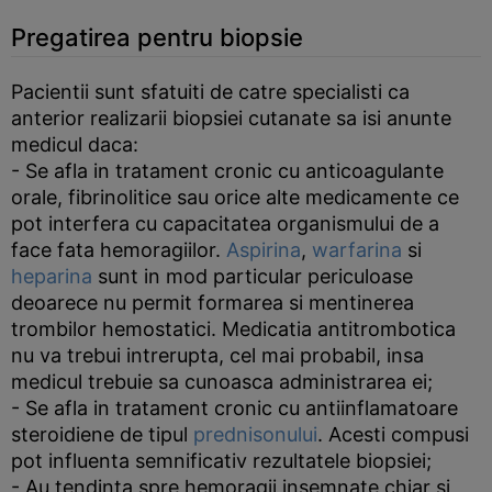
Pregatirea pentru biopsie
Pacientii sunt sfatuiti de catre specialisti ca
anterior realizarii biopsiei cutanate sa isi anunte
medicul daca:
- Se afla in tratament cronic cu anticoagulante
orale, fibrinolitice sau orice alte medicamente ce
pot interfera cu capacitatea organismului de a
face fata hemoragiilor.
Aspirina
,
warfarina
si
heparina
sunt in mod particular periculoase
deoarece nu permit formarea si mentinerea
trombilor hemostatici. Medicatia antitrombotica
nu va trebui intrerupta, cel mai probabil, insa
medicul trebuie sa cunoasca administrarea ei;
- Se afla in tratament cronic cu antiinflamatoare
steroidiene de tipul
prednisonului
. Acesti compusi
pot influenta semnificativ rezultatele biopsiei;
- Au tendinta spre hemoragii insemnate chiar si