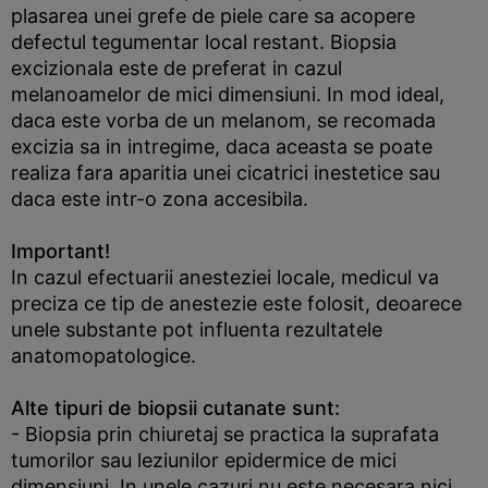
plasarea unei grefe de piele care sa acopere
defectul tegumentar local restant. Biopsia
excizionala este de preferat in cazul
melanoamelor de mici dimensiuni. In mod ideal,
daca este vorba de un melanom, se recomada
excizia sa in intregime, daca aceasta se poate
realiza fara aparitia unei cicatrici inestetice sau
daca este intr-o zona accesibila.
Important!
In cazul efectuarii anesteziei locale, medicul va
preciza ce tip de anestezie este folosit, deoarece
unele substante pot influenta rezultatele
anatomopatologice.
Alte tipuri de biopsii cutanate sunt:
- Biopsia prin chiuretaj se practica la suprafata
tumorilor sau leziunilor epidermice de mici
dimensiuni. In unele cazuri nu este necesara nici