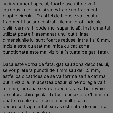
un instrument special, foarte ascutit ce va fi
introdus in leziune si va extrage un fragment
bioptic circular. O astfel de biopsie va recolta
fragment tisular din straturile mai profunde ale
pielii (derm si hipodermul superficial). Instrumentul
utilizat poate fi asemanat unui cutit, insa
dimensiunile lui sunt foarte reduse: intre 1 si 8 mm.
Incizia este cu atat mai mica cu cat zona
punctionata este mai vizibila (situata pe gat, fata).
Daca este vorba de fata, gat sau zona decolteului,
se vor prefera punctii de 1 mm sau de 1.5 mm,
astfel ca cicatricea ce se va forrma sa fie cat mai
putin vizibila. In acestea cazuri si hemoragia va fi
minima, iar rana se va vindeca fara sa fie nevoie
de sutura chirugicala. Totusi, o incizie de 1 mm nu
poate fi realizata in cele mai multe cazuri,
deoarece fragmentul extras este atat de mic incat
nici nu poate fi analizat.