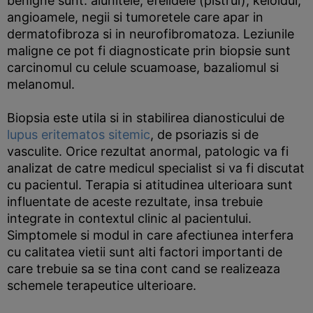
benigne sunt: alunitele, efelidele (pistrui), keloidul,
angioamele, negii si tumoretele care apar in
dermatofibroza si in neurofibromatoza. Leziunile
maligne ce pot fi diagnosticate prin biopsie sunt
carcinomul cu celule scuamoase, bazaliomul si
melanomul.
Biopsia este utila si in stabilirea dianosticului de
lupus eritematos sitemic
, de psoriazis si de
vasculite. Orice rezultat anormal, patologic va fi
analizat de catre medicul specialist si va fi discutat
cu pacientul. Terapia si atitudinea ulterioara sunt
influentate de aceste rezultate, insa trebuie
integrate in contextul clinic al pacientului.
Simptomele si modul in care afectiunea interfera
cu calitatea vietii sunt alti factori importanti de
care trebuie sa se tina cont cand se realizeaza
schemele terapeutice ulterioare.