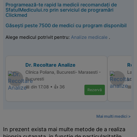
Programează-te rapid la medicii recomandați de
SfatulMedicului.ro prin serviciul de programări
Clickmed
Găsești peste 7500 de medici cu program disponibil
Alege medicul potrivit pentru:
Analize medicale
.
Dr. Recoltare Analize
Reco
Clinica Poliana, Bucuresti- Marasesti -
Labo
Bucuresti
Lond
📅 din 17.08 • 👍 36
📅 d
Rezervă
Mai multi medici >
In prezent exista mai multe metode de a realiza
biopsia cutanata, in functie de particularitatile