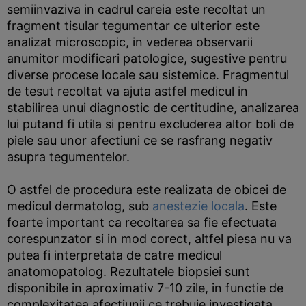
semiinvaziva in cadrul careia este recoltat un
fragment tisular tegumentar ce ulterior este
analizat microscopic, in vederea observarii
anumitor modificari patologice, sugestive pentru
diverse procese locale sau sistemice. Fragmentul
de tesut recoltat va ajuta astfel medicul in
stabilirea unui diagnostic de certitudine, analizarea
lui putand fi utila si pentru excluderea altor boli de
piele sau unor afectiuni ce se rasfrang negativ
asupra tegumentelor.
O astfel de procedura este realizata de obicei de
medicul dermatolog, sub
anestezie locala
. Este
foarte important ca recoltarea sa fie efectuata
corespunzator si in mod corect, altfel piesa nu va
putea fi interpretata de catre medicul
anatomopatolog. Rezultatele biopsiei sunt
disponibile in aproximativ 7-10 zile, in functie de
complexitatea afectiunii ce trebuie investigata.