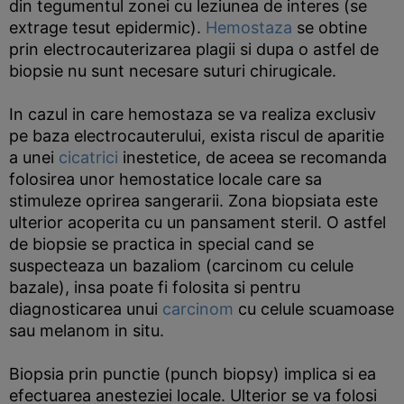
din tegumentul zonei cu leziunea de interes (se
extrage tesut epidermic).
Hemostaza
se obtine
prin electrocauterizarea plagii si dupa o astfel de
biopsie nu sunt necesare suturi chirugicale.
In cazul in care hemostaza se va realiza exclusiv
pe baza electrocauterului, exista riscul de aparitie
a unei
cicatrici
inestetice, de aceea se recomanda
folosirea unor hemostatice locale care sa
stimuleze oprirea sangerarii. Zona biopsiata este
ulterior acoperita cu un pansament steril. O astfel
de biopsie se practica in special cand se
suspecteaza un bazaliom (carcinom cu celule
bazale), insa poate fi folosita si pentru
diagnosticarea unui
carcinom
cu celule scuamoase
sau melanom in situ.
Biopsia prin punctie (punch biopsy) implica si ea
efectuarea anesteziei locale. Ulterior se va folosi