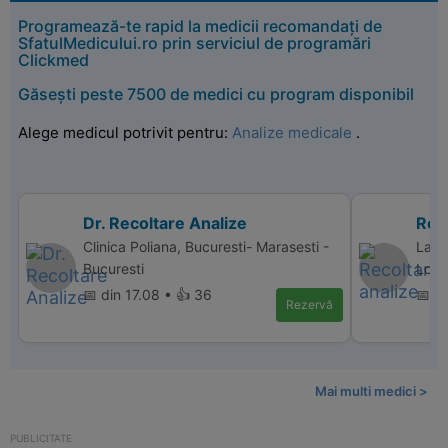
Programează-te rapid la medicii recomandați de
SfatulMedicului.ro prin serviciul de programări
Clickmed
Găsești peste 7500 de medici cu program disponibil
Alege medicul potrivit pentru:
Analize medicale
.
Dr. Recoltare Analize
Reco
Clinica Poliana, Bucuresti- Marasesti -
Labo
Bucuresti
Lond
📅 din 17.08 • 👍 36
📅 d
Rezervă
Mai multi medici >