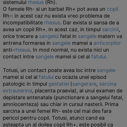
sistemului
rhesus
(Rh).
O femeie Rh- si un barbat Rh+ pot avea un
copil
Rh-: in acest caz nu exista vreo problema de
incompatibilitate
rhesus
. Dar exista si sansa de a
avea un copil Rh+. In acest caz, in timpul
sarcinii
,
orice trecere a
sangelui
fetal in
sangele
matern va
antrena formarea in
sangele
mamei a
anticorpilor
anti-
rhesus
. In mod normal, nu exista nici un
contact intre
sangele
mamei si cel al
fatului.
Totusi, un contact poate avea loc intre
sangele
mamei si cel al
fatului
cu ocazia unei episod
patologic in timpul
gestatiei
(
sangerare
,
sarcina
extrauterina
, placenta praevia), al unui examen de
depistare antenatala (punctionare a sangelui fetal,
amniocenteza) sau chiar in cursul nasterii. Prima
sarcina a unei femei Rh- este cel mai des fara
pericol pentru copil. Totusi, atunci cand ea
asteapta un al doilea copil Rh+, este posibil ca