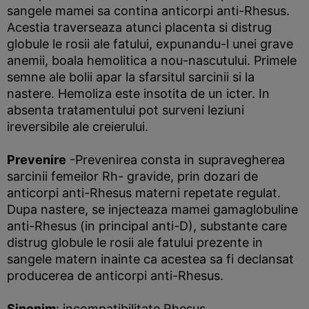
sangele mamei sa contina anticorpi anti-Rhesus.
Acestia traverseaza atunci placenta si distrug
globule le rosii ale fatului, expunandu-l unei grave
anemii, boala hemolitica a nou-nascutului. Primele
semne ale bolii apar la sfarsitul sarcinii si la
nastere. Hemoliza este insotita de un icter. In
absenta tratamentului pot surveni leziuni
ireversibile ale creierului.
Prevenire
-Prevenirea consta in supravegherea
sarcinii femeilor Rh- gravide, prin dozari de
anticorpi anti-Rhesus materni repetate regulat.
Dupa nastere, se injecteaza mamei gamaglobuline
anti-Rhesus (in principal anti-D), substante care
distrug globule le rosii ale fatului prezente in
sangele matern inainte ca acestea sa fi declansat
producerea de anticorpi anti-Rhesus.
Sinonim
: incompatibilitate Rhesus.