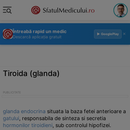
Întreabă rapid un medic
×
▶ GooglePlay
Descarcă aplicația gratuit
Tiroida (glanda)
glanda
endocrina
situata la baza fetei anterioare a
gatului
, responsabila de sinteza si secretia
hormonilor tiroidieni
, sub controlul hipofizei.