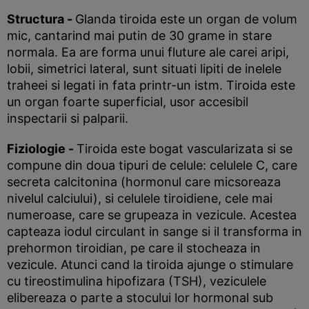
Structura -
Glanda tiroida este un organ de volum
mic, cantarind mai putin de 30 grame in stare
normala. Ea are forma unui fluture ale carei aripi,
lobii, simetrici lateral, sunt situati lipiti de inelele
traheei si legati in fata printr-un istm. Tiroida este
un organ foarte superficial, usor accesibil
inspectarii si palparii.
Fiziologie -
Tiroida este bogat vascularizata si se
compune din doua tipuri de celule: celulele C, care
secreta calcitonina (hormonul care micsoreaza
nivelul calciului), si celulele tiroidiene, cele mai
numeroase, care se grupeaza in vezicule. Acestea
capteaza iodul circulant in sange si il transforma in
prehormon tiroidian, pe care il stocheaza in
vezicule. Atunci cand la tiroida ajunge o stimulare
cu tireostimulina hipofizara (TSH), veziculele
elibereaza o parte a stocului lor hormonal sub