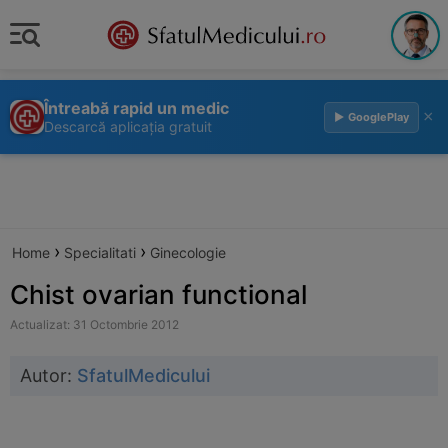
Întreabă rapid un medic
×
▶ GooglePlay
Descarcă aplicația gratuit
›
›
Home
Specialitati
Ginecologie
Chist ovarian functional
Actualizat: 31 Octombrie 2012
Autor:
SfatulMedicului