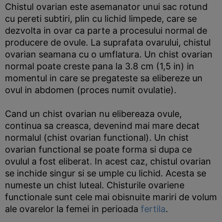
Chistul ovarian este asemanator unui sac rotund
cu pereti subtiri, plin cu lichid limpede, care se
dezvolta in ovar ca parte a procesului normal de
producere de ovule. La suprafata ovarului, chistul
ovarian seamana cu o umflatura. Un chist ovarian
normal poate creste pana la 3.8 cm (1,5 in) in
momentul in care se pregateste sa elibereze un
ovul in abdomen (proces numit ovulatie).
Cand un chist ovarian nu elibereaza ovule,
continua sa creasca, devenind mai mare decat
normalul (chist ovarian functional). Un chist
ovarian functional se poate forma si dupa ce
ovulul a fost eliberat. In acest caz, chistul ovarian
se inchide singur si se umple cu lichid. Acesta se
numeste un chist luteal. Chisturile ovariene
functionale sunt cele mai obisnuite mariri de volum
ale ovarelor la femei in perioada
fertila
.