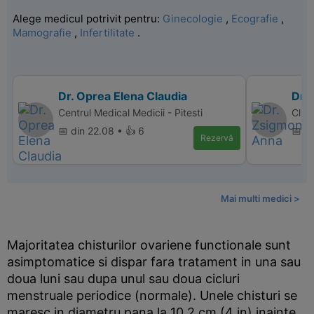
Alege medicul potrivit pentru:
Ginecologie
,
Ecografie
,
Mamografie
,
Infertilitate
.
Dr. Oprea Elena Claudia
Dr.
Centrul Medical Medicii - Pitesti
Clin
📅 din 22.08 • 👍 6
📅 di
Rezervă
Mai multi medici >
Majoritatea chisturilor ovariene functionale sunt
asimptomatice si dispar fara tratament in una sau
doua luni sau dupa unul sau doua cicluri
menstruale periodice (normale). Unele chisturi se
maresc in diametru pana la 10.2 cm (4 in) inainte