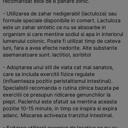
recomandat este de 8 pahare zilnic.
- Utilizarea de zahar nedigerabil (lactuloza) sau
formule speciale disponibile in comert. Lactuloza
este un zahar sintetic ce nu se absoarbe in
organism si care mentine sodiul si apa in interiorul
lumenului colonic. Poate fi utilizat timp de cateva
luni, fara a avea efecte nedorite. Alte substante
asemanatoare sunt: lactitiol, sorbitol
- Adoptarea unui stil de viata cat mai sanatos,
care sa includa exercitii fizice regulate
(influenteaza pozitiv peristaltismul intestinal).
Specialistii recomanda o rutina zilnica bazata pe
exercitii ce presupun ridicarea genunchilor la
piept. Pacientul este sfatuit sa mentina aceasta
pozitie 10-15 minute, in timp ce inspira si expira
adanc. Miscarea activeaza tranzitul intestinal.
- Evitarea utilizarii excesive de laxative ce nu au