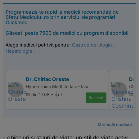
Programează-te rapid la medicii recomandați de
SfatulMedicului.ro prin serviciul de programări
Clickmed
Găsești peste 7500 de medici cu program disponibil
Alege medicul potrivit pentru:
Gastroenterologie
,
Hepatologie
.
Dr. Chiriac Oreste
Dr.
Hyperclinica MedLife Iasi - Iasi
Clin
📅 din 17.08 • 👍 7
📅 d
Rezervă
Mai multi medici >
- obiceiuri si stiluri de viata: un stil de viata activ,