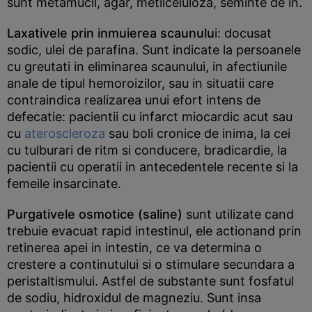
sunt metamucil, agar, metilceluloza, seminte de in.
Laxativele prin inmuierea scaunulu
i: docusat
sodic, ulei de parafina. Sunt indicate la persoanele
cu greutati in eliminarea scaunului, in afectiunile
anale de tipul hemoroizilor, sau in situatii care
contraindica realizarea unui efort intens de
defecatie: pacientii cu infarct miocardic acut sau
cu
ateroscleroza
sau boli cronice de inima, la cei
cu tulburari de ritm si conducere, bradicardie, la
pacientii cu operatii in antecedentele recente si la
femeile insarcinate.
Purgativele osmotice (saline)
sunt utilizate cand
trebuie evacuat rapid intestinul, ele actionand prin
retinerea apei in intestin, ce va determina o
crestere a continutului si o stimulare secundara a
peristaltismului. Astfel de substante sunt fosfatul
de sodiu, hidroxidul de magneziu. Sunt insa