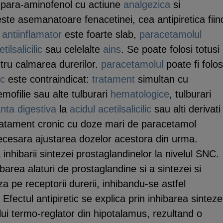
 para-aminofenol cu actiune
analgezica
si
ste asemanatoare fenacetinei, cea antipiretica fiin
l
antiinflamator
este foarte slab,
paracetamolul
tilsalicilic
sau celelalte
ains
. Se poate folosi totusi 
ntru calmarea durerilor.
paracetamolul
poate fi folos
ic
este contraindicat:
tratament
simultan cu
emofilie sau alte tulburari
hematologice
, tulburari
anta digestiva
la
acidul acetilsalicilic
sau alti derivati
tratament cronic cu doze mari de paracetamol
ecesara ajustarea dozelor acestora din urma.
nhibarii sintezei prostaglandinelor la nivelul SNC.
ibarea alaturi de prostaglandine si a sintezei si
a pe receptorii durerii, inhibandu-se astfel
fectul antipiretic se explica prin inhibarea sinteze
ului termo-reglator din hipotalamus, rezultand o