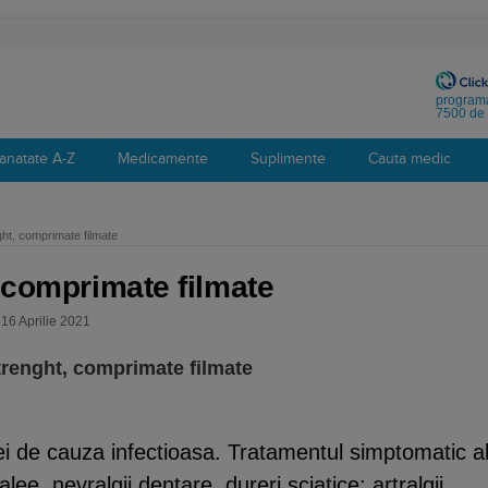
programa
7500 de 
anatate A-Z
Medicamente
Suplimente
Cauta medic
ght, comprimate filmate
, comprimate filmate
 16 Aprilie 2021
strenght, comprimate filmate
 de cauza infectioasa. Tratamentul simptomatic a
lee, nevralgii dentare, dureri sciatice; artralgii