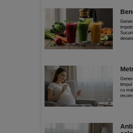
Bene
Genera
impotr
Sucuri
deoare
Metr
Genera
timpul
cu malf
recoma
Anti