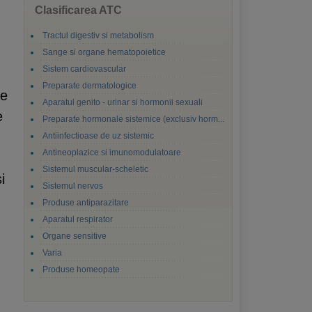
Clasificarea ATC
Tractul digestiv si metabolism
Sange si organe hematopoietice
Sistem cardiovascular
Preparate dermatologice
se
Aparatul genito - urinar si hormonii sexuali
e
Preparate hormonale sistemice (exclusiv horm...
Antiinfectioase de uz sistemic
Antineoplazice si imunomodulatoare
Sistemul muscular-scheletic
i
Sistemul nervos
Produse antiparazitare
Aparatul respirator
Organe sensitive
Varia
Produse homeopate