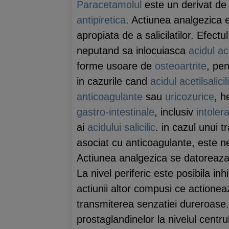
Paracetamolul
este un derivat de
antipiretica
. Actiunea analgezica e
apropiata de a salicilatilor. Efectu
neputand sa inlocuiasca
acidul ace
forme usoare de
osteoartrite
, pe
in cazurile cand
acidul acetilsalicil
anticoagulante
sau
uricozurice
, h
gastro-intestinale
, inclusiv
intoler
ai
acidului salicilic
. in cazul unui 
asociat cu anticoagulante, este n
Actiunea analgezica se datoreaza i
La nivel periferic este posibila inh
actiunii altor compusi ce actioneaz
transmiterea senzatiei dureroase. E
prostaglandinelor la nivelul centr