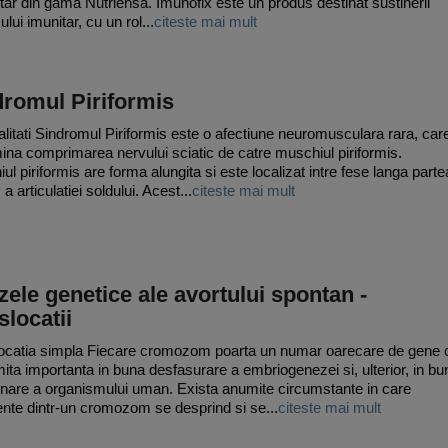
tar din gama Nutriensa. Imunofix este un produs destinat sustinerii
lui imunitar, cu un rol...
citeste mai mult
dromul Piriformis
litati Sindromul Piriformis este o afectiune neuromusculara rara, car
ina comprimarea nervului sciatic de catre muschiul piriformis.
ul piriformis are forma alungita si este localizat intre fese langa parte
a articulatiei soldului. Acest...
citeste mai mult
ele genetice ale avortului spontan -
slocatii
ocatia simpla Fiecare cromozom poarta un numar oarecare de gene 
ita importanta in buna desfasurare a embriogenezei si, ulterior, in bu
onare a organismului uman. Exista anumite circumstante in care
nte dintr-un cromozom se desprind si se...
citeste mai mult