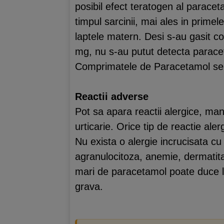
posibil efect teratogen al paracet
timpul sarcinii, mai ales in primel
laptele matern. Desi s-au gasit c
mg, nu s-au putut detecta paraceta
Comprimatele de Paracetamol se po
Reactii adverse
Pot sa apara reactii alergice, man
urticarie. Orice tip de reactie ale
Nu exista o alergie incrucisata cu 
agranulocitoza, anemie, dermatita
mari de paracetamol poate duce la
grava.