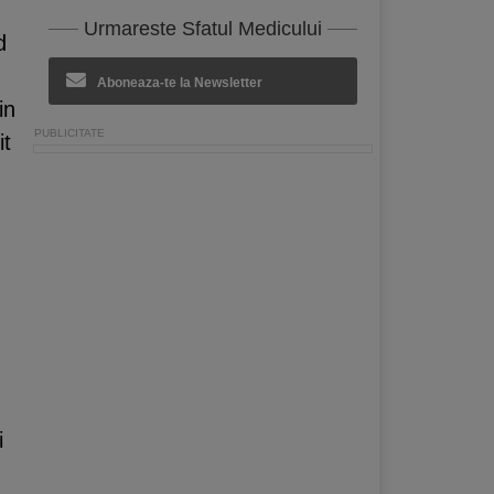
Urmareste Sfatul Medicului
d
Aboneaza-te la Newsletter
in
it
i