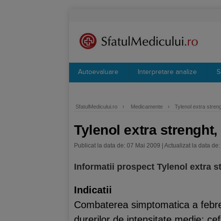
Autoevaluare
Interpretare analize
S
SfatulMedicului.ro
›
Medicamente
›
Tylenol extra stren
Tylenol extra strenght
Publicat la data de: 07 Mai 2009 | Actualizat la data de:
Informatii prospect Tylenol extra 
Indicatii
Combaterea simptomatica a febrei
durerilor de intensitate medie: cefa