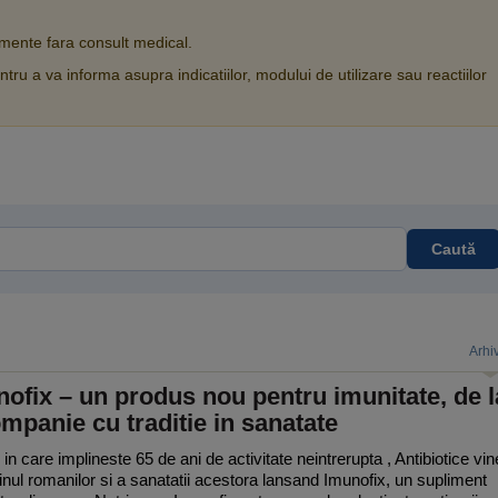
ente fara consult medical.
tru a va informa asupra indicatiilor, modului de utilizare sau reactiilor
Caută
Arhi
ofix – un produs nou pentru imunitate, de l
mpanie cu traditie in sanatate
 in care implineste 65 de ani de activitate neintrerupta , Antibiotice vin
ijinul romanilor si a sanatatii acestora lansand Imunofix, un supliment