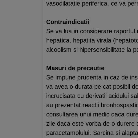
vasodilatatie periferica, ce va pe
Contraindicatii
Se va lua in considerare raportul r
hepatica, hepatita virala (hepatot
alcoolism si hipersensibilitate la p
Masuri de precautie
Se impune prudenta in caz de insu
va avea o durata pe cat posibil de
incrucisata cu derivatii acidului sali
au prezentat reactii bronhospasti
consultarea unui medic daca durere
zile daca este vorba de o durere de
paracetamolului. Sarcina si alapta