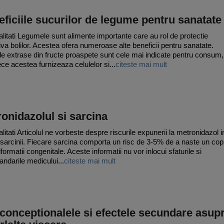
ficiile sucurilor de legume pentru sanatate
litati Legumele sunt alimente importante care au rol de protectie
iva bolilor. Acestea ofera numeroase alte beneficii pentru sanatate.
le extrase din fructe proaspete sunt cele mai indicate pentru consum,
ce acestea furnizeaza celulelor si...
citeste mai mult
onidazolul si sarcina
litati Articolul ne vorbeste despre riscurile expunerii la metronidazol i
 sarcinii. Fiecare sarcina comporta un risc de 3-5% de a naste un copi
ormatii congenitale. Aceste informatii nu vor inlocui sfaturile si
ndarile medicului...
citeste mai mult
conceptionalele si efectele secundare asup