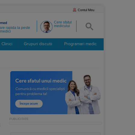
Contul Meu
Cere sfatul
medicului
re rapida la peste
medici
Clinici
Grupuri discutii
Programari medic
l