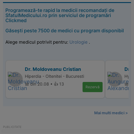
Programează-te rapid la medicii recomandați de
SfatulMedicului.ro prin serviciul de programări
Clickmed
Găsești peste 7500 de medici cu program disponibil
Alege medicul potrivit pentru:
Urologie
.
Dr. Moldoveanu Cristian
Dr.
Hiperdia - Oltenitei - Bucuresti
Hype
📅 din 20.08 • 👍 13
📅 d
Rezervă
Mai multi medici >