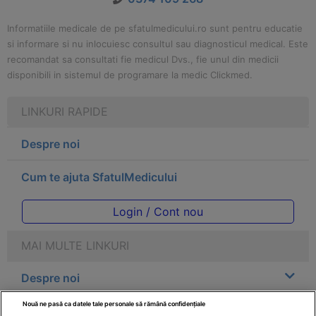
Informatiile medicale de pe sfatulmedicului.ro sunt pentru educatie
si informare si nu inlocuiesc consultul sau diagnosticul medical. Este
recomandat sa consultati fie medicul Dvs., fie unul din medicii
disponibili in sistemul de programare la medic Clickmed.
LINKURI RAPIDE
Despre noi
Cum te ajuta SfatulMedicului
Login / Cont nou
MAI MULTE LINKURI
Despre noi
Nouă ne pasă ca datele tale personale să rămână confidențiale
Legal