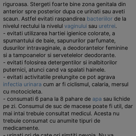
riguroasa. Stergeti foarte bine zona genitala din
anterior spre posterior dupa ce urinati sau aveti
scaun. Astfel evitati raspandirea
bacteriilor
de la
nivelul rectului la nivelul
vaginului
sau
uretrei
.
- evitati utilizarea hartiei igienice colorate, a
spumantului de baie, sapunurilor parfumate,
dusurilor intravaginale, a deodorantelor feminine
si a tampoanelor si servetelelor deodorante.
- evitati folosirea detergentilor si inalbitorilor
puternici, atunci cand va spalati hainele.
- evitati activitatile prelungite ce pot agrava
infectia urinara
cum ar fi ciclismul, calaria, mersul
cu motocicleta.
- consumati 6 pana la 8 pahare de
apa
sau lichide
pe zi. Consumul de suc de macese poate fi util, dar
mai intai trebuie consultat medicul. Acesta nu
trebuie consumat cu anumite tipuri de
medicamente.
- urinati ori de cate ori simtiti nevoia. Nu va