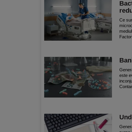
Bact
redu
Ce sun
microo
mediul
Factori
Bani
Genera
este e
inconj
Contam
Unde
Genera