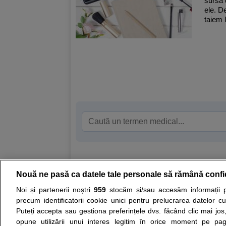
sursa 
ele. D
taiem 
Nouă ne pasă ca datele tale personale să rămână confi
Resurse:
Autoevaluare simptome
Interpre
Noi și partenerii noștri
959
stocăm și/sau accesăm informații pe
precum identificatorii cookie unici pentru prelucrarea datelor c
Opiniile avizate ale medicilor, sfaturile si orice alt
Puteți accepta sau gestiona preferințele dvs. făcând clic mai jos,
nici diagnosticul stabilit in urma investigatiilor si 
opune utilizării unui interes legitim în orice moment pe pag
ii punem la dispozitie pentru programare in sistem