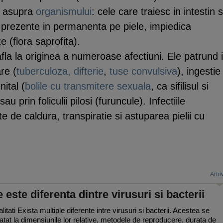
c asupra
organismului
: cele care traiesc in intestin s
e, prezente in permanenta pe piele, impiedica
 (flora saprofita).
afla la originea a numeroase afectiuni. Ele patrund 
re (
tuberculoza,
difterie
,
tuse convulsiva
), ingestie
nital (
bolile cu transmitere sexuala
, ca sifilisul si
au prin foliculii pilosi (furuncule). Infectiile
e de caldura, transpiratie si astuparea pielii cu
Arhi
 este diferenta dintre virusuri si bacterii
itati Exista multiple diferente intre virusuri si bacterii. Acestea se
 atat la dimensiunile lor relative, metodele de reproducere, durata de