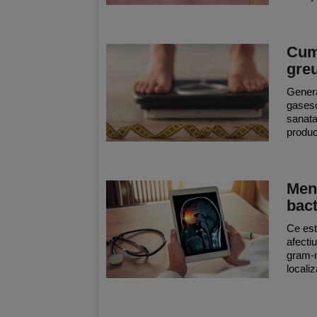
Cum 
gre
Genera
gasesc 
sanata
produc
Men
bact
Ce est
afecti
gram-n
localiz