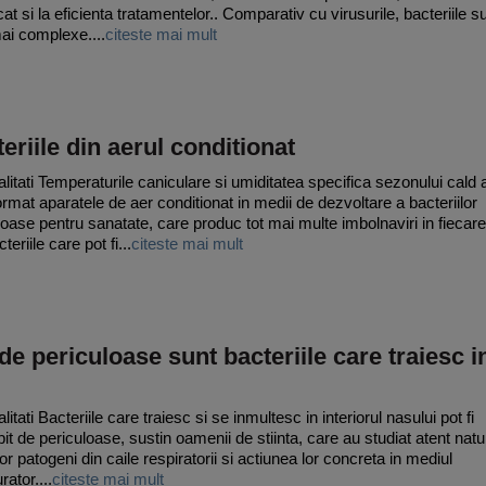
cat si la eficienta tratamentelor.. Comparativ cu virusurile, bacteriile s
ai complexe....
citeste mai mult
eriile din aerul conditionat
litati Temperaturile caniculare si umiditatea specifica sezonului cald 
ormat aparatele de aer conditionat in medii de dezvoltare a bacteriilor
loase pentru sanatate, care produc tot mai multe imbolnaviri in fiecare
teriile care pot fi...
citeste mai mult
de periculoase sunt bacteriile care traiesc i
itati Bacteriile care traiesc si se inmultesc in interiorul nasului pot fi
it de periculoase, sustin oamenii de stiinta, care au studiat atent natu
or patogeni din caile respiratorii si actiunea lor concreta in mediul
rator....
citeste mai mult