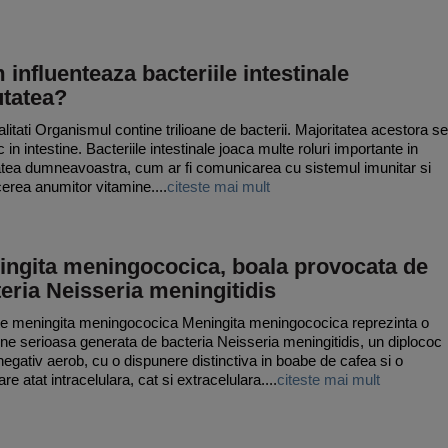
influenteaza bacteriile intestinale
utatea?
litati Organismul contine trilioane de bacterii. Majoritatea acestora se
in intestine. Bacteriile intestinale joaca multe roluri importante in
tea dumneavoastra, cum ar fi comunicarea cu sistemul imunitar si
erea anumitor vitamine....
citeste mai mult
ingita meningococica, boala provocata de
eria Neisseria meningitidis
e meningita meningococica Meningita meningococica reprezinta o
une serioasa generata de bacteria Neisseria meningitidis, un diplococ
egativ aerob, cu o dispunere distinctiva in boabe de cafea si o
are atat intracelulara, cat si extracelulara....
citeste mai mult