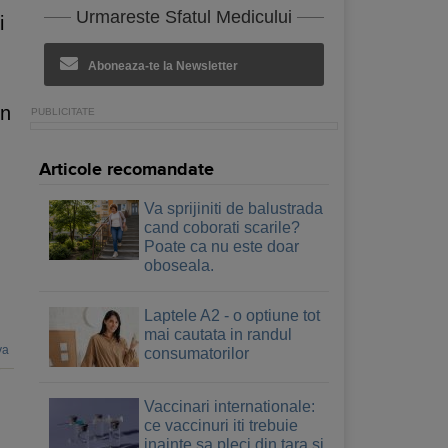
Urmareste Sfatul Medicului
i
Aboneaza-te la Newsletter
in
Articole recomandate
Va sprijiniti de balustrada
cand coborati scarile?
Poate ca nu este doar
oboseala.
Laptele A2 - o optiune tot
mai cautata in randul
va
consumatorilor
Vaccinari internationale:
ce vaccinuri iti trebuie
inainte sa pleci din tara si