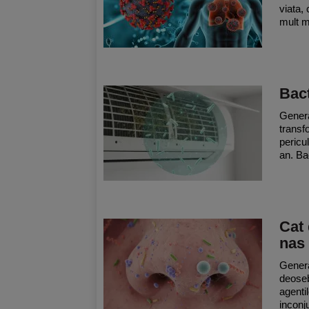
viata, 
mult m
Bact
Genera
transf
pericu
an. Bac
Cat 
nas
General
deoseb
agentil
inconju