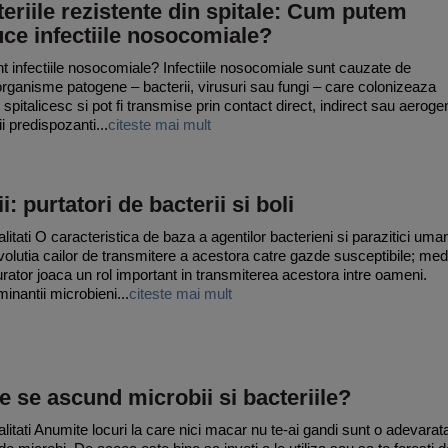
eriile rezistente din spitale: Cum putem
ce infectiile nosocomiale?
t infectiile nosocomiale? Infectiile nosocomiale sunt cauzate de
rganisme patogene – bacterii, virusuri sau fungi – care colonizeaza
 spitalicesc si pot fi transmise prin contact direct, indirect sau aeroge
i predispozanti...
citeste mai mult
i: purtatori de bacterii si boli
litati O caracteristica de baza a agentilor bacterieni si parazitici uman
volutia cailor de transmitere a acestora catre gazde susceptibile; med
urator joaca un rol important in transmiterea acestora intre oameni.
inantii microbieni...
citeste mai mult
 se ascund microbii si bacteriile?
litati Anumite locuri la care nici macar nu te-ai gandi sunt o adevarat