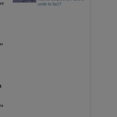
unt
unde le faci?
au
n
ra