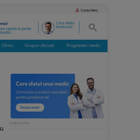
Contul Meu
Cere sfatul
medicului
re rapida la peste
medici
Clinici
Grupuri discutii
Programari medic
cu