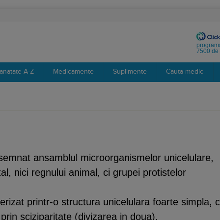
programa
7500 de 
anatate A-Z
Medicamente
Suplimente
Cauta medic
semnat ansamblul microorganismelor unicelulare,
l, nici regnului animal, ci grupei protistelor
rizat printr-o structura unicelulara foarte simpla, 
rin sciziparitate (divizarea in doua).