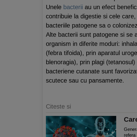
Unele
bacterii
au un efect benefi
contribuie la digestie si cele car
bacteriile patogene sa o colonizeze
Alte bacterii sunt patogene si se 
organism in diferite moduri: inhala
(febra tifoida), prin aparatul uroge
blenoragia), prin plagi (tetanosul) s
bacteriene cutanate sunt favorizat
scutece sau cu pansamente.
Citeste si
Care
General
refera