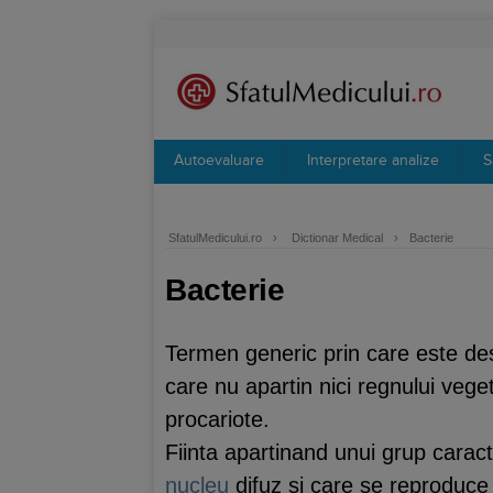
Autoevaluare
Interpretare analize
S
SfatulMedicului.ro
›
Dictionar Medical
›
Bacterie
Bacterie
Termen generic prin care este de
care nu apartin nici regnului vegeta
procariote.
Fiinta apartinand unui grup caracte
nucleu
difuz si care se reproduce p