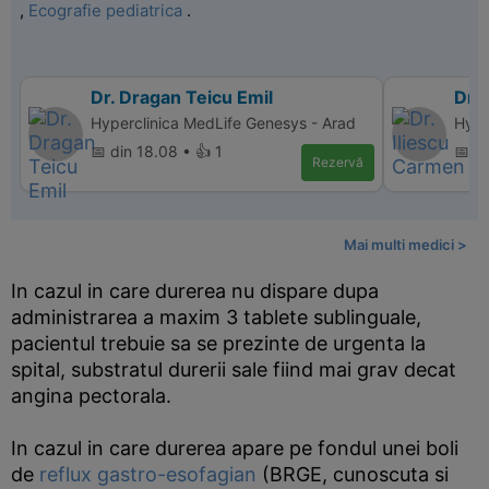
,
Ecografie pediatrica
.
Dr. Dragan Teicu Emil
Dr. 
Hyperclinica MedLife Genesys - Arad
Hyper
📅 din 18.08 • 👍 1
📅 d
Rezervă
Mai multi medici >
In cazul in care durerea nu dispare dupa
administrarea a maxim 3 tablete sublinguale,
pacientul trebuie sa se prezinte de urgenta la
spital, substratul durerii sale fiind mai grav decat
angina pectorala.
In cazul in care durerea apare pe fondul unei boli
de
reflux gastro-esofagian
(BRGE, cunoscuta si