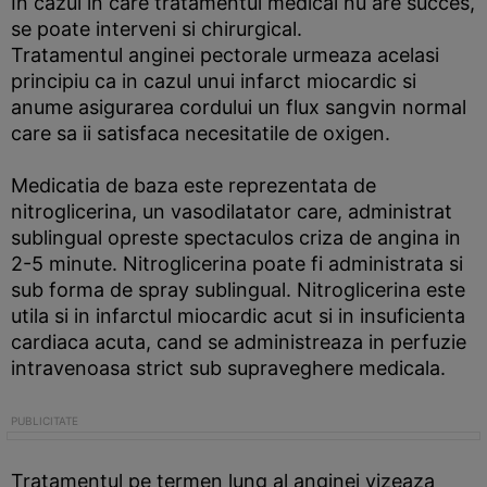
In cazul in care tratamentul medical nu are succes,
se poate interveni si chirurgical.
Tratamentul anginei pectorale urmeaza acelasi
principiu ca in cazul unui infarct miocardic si
anume asigurarea cordului un flux sangvin normal
care sa ii satisfaca necesitatile de oxigen.
Medicatia de baza este reprezentata de
nitroglicerina, un vasodilatator care, administrat
sublingual opreste spectaculos criza de angina in
2-5 minute. Nitroglicerina poate fi administrata si
sub forma de spray sublingual. Nitroglicerina este
utila si in infarctul miocardic acut si in insuficienta
cardiaca acuta, cand se administreaza in perfuzie
intravenoasa strict sub supraveghere medicala.
Tratamentul pe termen lung al anginei vizeaza