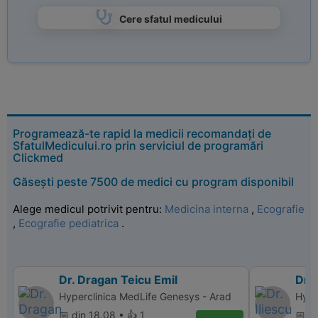
Cere sfatul medicului
Programează-te rapid la medicii recomandați de
SfatulMedicului.ro prin serviciul de programări
Clickmed
Găsești peste 7500 de medici cu program disponibil
Alege medicul potrivit pentru:
Medicina interna
,
Ecografie
,
Ecografie pediatrica
.
Dr. Dragan Teicu Emil
Dr. 
Hyperclinica MedLife Genesys - Arad
Hyper
📅 din 18.08 • 👍 1
📅 d