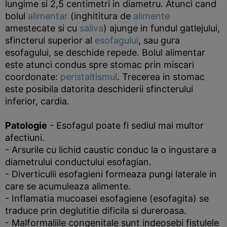
lungime si 2,5 centimetri in diametru. Atunci cand
bolul
alimentar
(inghititura de
alimente
amestecate si cu
saliva
) ajunge in fundul gatlejului,
sfincterul superior al
esofagului
, sau gura
esofagului, se deschide repede. Bolul alimentar
este atunci condus spre stomac prin miscari
coordonate:
peristaltismul
. Trecerea in stomac
este posibila datorita deschiderii sfincterului
inferior, cardia.
Patologie
- Esofagul poate fi sediul mai multor
afectiuni.
- Arsurile cu lichid caustic conduc la o ingustare a
diametrului conductului esofagian.
- Diverticulii esofagieni formeaza pungi laterale in
care se acumuleaza alimente.
- Inflamatia mucoasei esofagiene (esofagita) se
traduce prin deglutitie dificila si dureroasa.
- Malformaliile congenitale sunt indeosebi fistulele