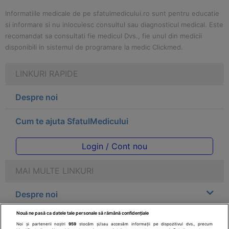
Informatiile medicale de pe sfatulmedicului.ro sunt pentru educatie
si informare si nu inlocuiesc consultul sau diagnosticul medical. Este
recomandat sa consultati fie medicul Dvs., fie unul din medicii
disponibili in sistemul de programare la medic Clickmed.
LINKURI RAPIDE
Despre noi
Cum te ajuta SfatulMedicului
Login / Cont nou
MAI MULTE LINKURI
Despre noi
Nouă ne pasă ca datele tale personale să rămână confidențiale
Legal
Noi și partenerii noștri
959
stocăm și/sau accesăm informații pe dispozitivul dvs., precum