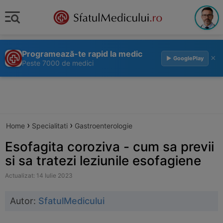
Programează-te rapid la medic
×
▶ GooglePlay
Peste 7000 de medici
›
›
Home
Specialitati
Gastroenterologie
Esofagita coroziva - cum sa previi
si sa tratezi leziunile esofagiene
Actualizat: 14 Iulie 2023
Autor:
SfatulMedicului