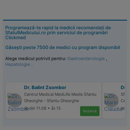
Programează-te rapid la medicii recomandați de
SfatulMedicului.ro prin serviciul de programări
Clickmed
Găsești peste 7500 de medici cu program disponibil
Alege medicul potrivit pentru:
Gastroenterologie
,
Hepatologie
.
Dr. Balint Zsombor
Dr. 
Centrul Medical MedLife Medis Sfantu
Sfan
Gheorghe - Sfantu Gheorghe
Cent
📅 din 11.08 • 👍 15
📅 di
Rezervă