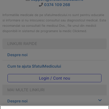
0374 109 268
Informatiile medicale de pe sfatulmedicului.ro sunt pentru educatie
si informare si nu inlocuiesc consultul sau diagnosticul medical. Este
recomandat sa consultati fie medicul Dvs., fie unul din medicii
disponibili in sistemul de programare la medic Clickmed.
LINKURI RAPIDE
Despre noi
Cum te ajuta SfatulMedicului
Login / Cont nou
MAI MULTE LINKURI
Despre noi