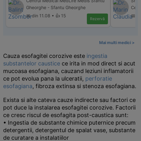
Centrul Medical MedLife Medis Sfantu
Sfan
Gheorghe - Sfantu Gheorghe
Cent
📅 din 11.08 • 👍 15
📅 di
Rezervă
Mai multi medici >
Cauza esofagitei corozive este
ingestia
substantelor caustice
ce irita in mod direct si acut
mucoasa esofagiana, cauzand leziuni inflamatorii
ce pot evolua pana la ulceratii,
perforatie
esofagiana
, fibroza extinsa si stenoza esofagiana.
Exista si alte cateva cauze indirecte sau factori ce
pot duce la instalarea esofagitei corozive. Factorii
ce cresc riscul de esofagita post-caustica sunt:
• Ingestia de substante chimice puternice precum
detergentii, detergentul de spalat vase, substante
de curatare a instalatiilor