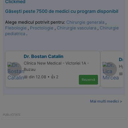
Clickmed
Găsești peste 7500 de medici cu program disponibil
Alege medicul potrivit pentru:
Chirurgie generala
,
Flebologie
,
Proctologie
,
Chirurgie vasculara
,
Chirurgie
pediatrica
.
Dr. Bostan Catalin
Dr. 
Clinica New Medical - Victoriei 1A -
Hype
Buzau
📅 d
📅 din 12.08 • 👍 2
Rezervă
Mai multi medici >