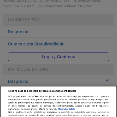
recomandat sa consultati fie medicul Dvs., fie unul din medicii
disponibili in sistemul de programare la medic Clickmed.
LINKURI RAPIDE
Despre noi
Cum te ajuta SfatulMedicului
Login / Cont nou
MAI MULTE LINKURI
Despre noi
Nouă ne pasă ca datele tale personale să rămână confidențiale
Legal
Noi și partenerii noștri
961
stocăm și/sau accesăm informații pe dispozitivul dvs., precum
identificatorii cookie unici pentru prelucrarea datelor cu caracter personal. Puteți accepta sau
gestiona preferințele dvs. făcând clic mai jos, respectiv vă puteți opune utilizării unui interes legitim
Drepturile consumatorului
în orice moment pe pagina cu politica de confidențialitate. Aceste alegeri vor fi raportate
partenerilor noștri și nu vă vor afecta navigarea.
Mai multe detalii
Noi si partenerii nostri (retelele de socializare si agentiile de publicitate partenere, precum si
furnizorii nostri de servicii de date analitice) prelucram date pentru a permite website-ului sa