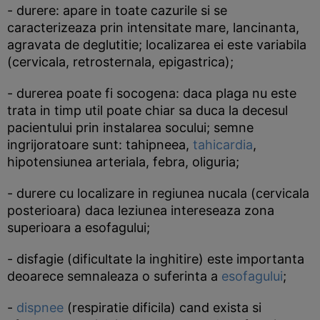
- durere: apare in toate cazurile si se
caracterizeaza prin intensitate mare, lancinanta,
agravata de deglutitie; localizarea ei este variabila
(cervicala, retrosternala, epigastrica);
- durerea poate fi socogena: daca plaga nu este
trata in timp util poate chiar sa duca la decesul
pacientului prin instalarea socului; semne
ingrijoratoare sunt: tahipneea,
tahicardia
,
hipotensiunea arteriala, febra, oliguria;
- durere cu localizare in regiunea nucala (cervicala
posterioara) daca leziunea intereseaza zona
superioara a esofagului;
- disfagie (dificultate la inghitire) este importanta
deoarece semnaleaza o suferinta a
esofagului
;
-
dispnee
(respiratie dificila) cand exista si