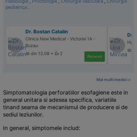
Flebologie
,
Proctologie
,
Chirurgie vasculara
,
Chirurgie
pediatrica
.
Dr. Bostan Catalin
Dr. 
Clinica New Medical - Victoriei 1A -
Hype
Buzau
📅 d
📅 din 12.08 • 👍 2
Rezervă
Mai multi medici >
Simptomatologia perforatiilor esofagiene este in
general unitara si adesea specifica, variatiile
tinand seama de mecanismul de producere si de
sediul leziunilor.
In general, simptomele includ: