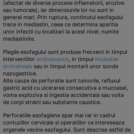
(afectat de diverse procese inflamatorii, erozive
sau tumorale), iar dimensiunile lor nu sunt in
general mari. Prin ruptura, continutul esofagului
trece in mediastin, ceea ce determina aparitia
unor infectii cu localizari la acest nivel, numite
mediastinite.
Plagile esofagului sunt produse frecvent in timpul
interventiilor
endoscopice
, in timpul
intubatiei
orotraheale
sau in timpul montarii unor sonde
nazogastrice.
Alte cauze de perforatie sunt tumorile, refluxul
gastric acid cu ulcerarea consecutiva a mucoasei,
voma exploziva si ingestia accidentala sau voita
de corpi straini sau substante caustice.
Perforatiile esofagiene apar mai rar in cadrul
contuziilor cervicale si operatiilor ce intereseaza
organele vecine esofagului. Sunt descrise astfel de