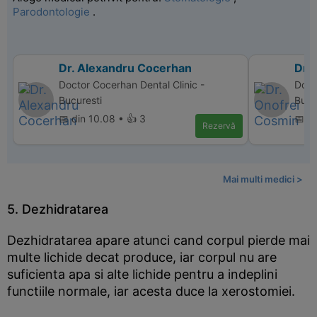
Parodontologie
.
Dr. Alexandru Cocerhan
Dr.
Doctor Cocerhan Dental Clinic -
Doct
Bucuresti
Bucu
📅 din 10.08 • 👍 3
📅 d
Rezervă
Mai multi medici >
5. Dezhidratarea
Dezhidratarea apare atunci cand corpul pierde mai
multe lichide decat produce, iar corpul nu are
suficienta apa si alte lichide pentru a indeplini
functiile normale, iar acesta duce la xerostomiei.