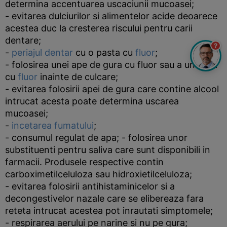
determina accentuarea uscaciunii mucoasei;
- evitarea dulciurilor si alimentelor acide deoarece
acestea duc la cresterea riscului pentru carii
dentare;
?
-
periajul dentar
cu o pasta cu
fluor
;
- folosirea unei ape de gura cu fluor sau a unui gel
cu
fluor
inainte de culcare;
- evitarea folosirii apei de gura care contine alcool
intrucat acesta poate determina uscarea
mucoasei;
-
incetarea fumatului
;
- consumul regulat de apa; - folosirea unor
substituenti pentru saliva care sunt disponibili in
farmacii. Produsele respective contin
carboximetilceluloza sau hidroxietilceluloza;
- evitarea folosirii antihistaminicelor si a
decongestivelor nazale care se elibereaza fara
reteta intrucat acestea pot inrautati simptomele;
- respirarea aerului pe narine si nu pe gura;