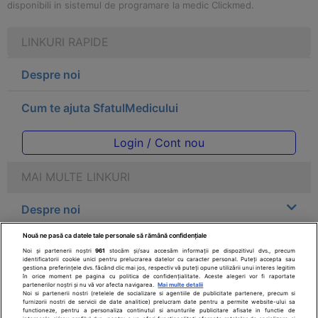
disponibili in sistemul de programare la medic Clickmed.
LINKURI RAPIDE
Despre noi
Cum te ajuta SfatulMedicului
Login / Cont nou
MAI MULTE LINKURI
Despre noi
Nouă ne pasă ca datele tale personale să rămână confidențiale
Legal
Noi și partenerii noștri
961
stocăm și/sau accesăm informații pe dispozitivul dvs., precum
identificatorii cookie unici pentru prelucrarea datelor cu caracter personal. Puteți accepta sau
gestiona preferințele dvs. făcând clic mai jos, respectiv vă puteți opune utilizării unui interes legitim
Drepturile consumatorului
în orice moment pe pagina cu politica de confidențialitate. Aceste alegeri vor fi raportate
partenerilor noștri și nu vă vor afecta navigarea.
Mai multe detalii
Noi si partenerii nostri (retelele de socializare si agentiile de publicitate partenere, precum si
furnizorii nostri de servicii de date analitice) prelucram date pentru a permite website-ului sa
Parteneri
functioneze, pentru a personaliza continutul si anunturile publicitare afisate in functie de