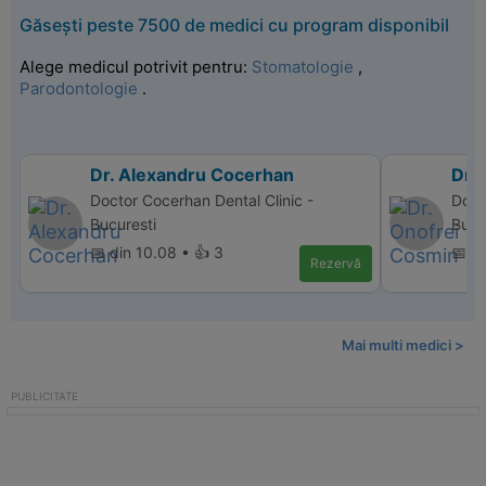
Găsești peste 7500 de medici cu program disponibil
Alege medicul potrivit pentru:
Stomatologie
,
Parodontologie
.
Dr. Alexandru Cocerhan
Dr.
Doctor Cocerhan Dental Clinic -
Doct
Bucuresti
Bucu
📅 din 10.08 • 👍 3
📅 d
Rezervă
Mai multi medici >