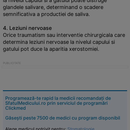
la nivelul capului si a gatului poate distruge
glandele salivare, determinand o scadere
semnificativa a productiei de saliva.
4. Leziuni nervoase
Orice traumatism sau interventie chirurgicala care
determina leziuni nervoase la nivelul capului si
gatului pot duce la aparitia xerostomiei.
Programează-te rapid la medicii recomandați de
SfatulMedicului.ro prin serviciul de programări
Clickmed
Găsești peste 7500 de medici cu program disponibil
Alege medicul potrivit pentru:
Stomatologie
,