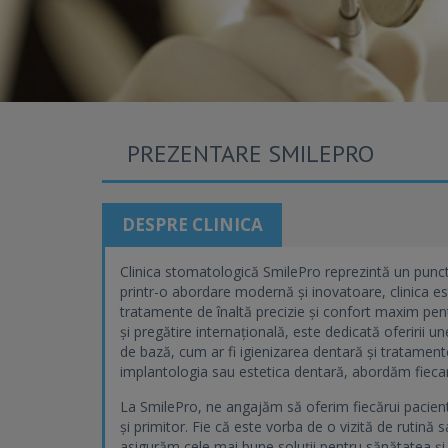
PREZENTARE SMILEPRO
DESPRE CLINICA
Clinica stomatologică SmilePro reprezintă un punct d
printr-o abordare modernă și inovatoare, clinica e
tratamente de înaltă precizie și confort maxim pentr
și pregătire internațională, este dedicată oferirii
de bază, cum ar fi igienizarea dentară și tratamen
implantologia sau estetica dentară, abordăm fiecar
La SmilePro, ne angajăm să oferim fiecărui pacient 
și primitor. Fie că este vorba de o vizită de rutin
asigurăm cele mai bune soluții pentru sănătatea 