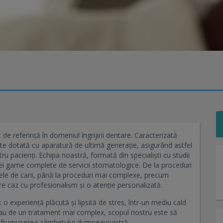
e referință în domeniul îngrijirii dentare. Caracterizată
ste dotată cu aparatură de ultimă generație, asigurând astfel
u pacienți. Echipa noastră, formată din specialiști cu studii
 unei game complete de servicii stomatologice. De la proceduri
tele de carii, până la proceduri mai complexe, precum
e caz cu profesionalism și o atenție personalizată.
o experiență plăcută și lipsită de stres, într-un mediu cald
ă sau de un tratament mai complex, scopul nostru este să
și frumusețea zâmbetului dumneavoastră.