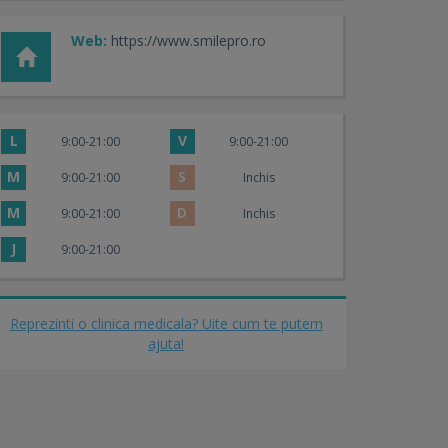
Web:
https://www.smilepro.ro
L
V
9:00-21:00
9:00-21:00
M
S
9:00-21:00
Inchis
M
D
9:00-21:00
Inchis
J
9:00-21:00
Reprezinti o clinica medicala? Uite cum te putem
ajuta!