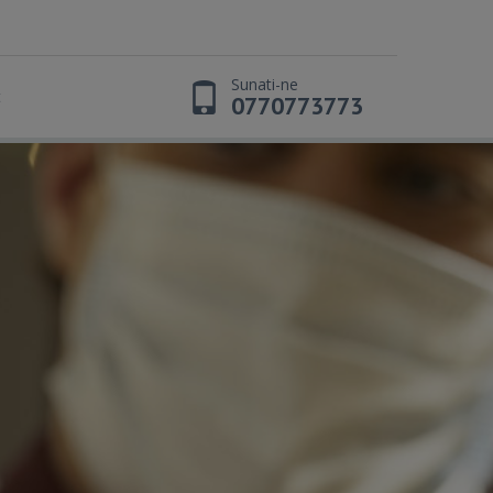
Sunati-ne
t
0770773773