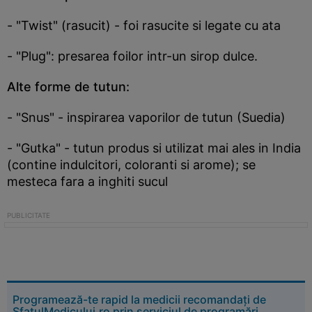
- "Twist" (rasucit) - foi rasucite si legate cu ata
- "Plug": presarea foilor intr-un sirop dulce.
Alte forme de tutun:
- "Snus" - inspirarea vaporilor de tutun (Suedia)
- "Gutka" - tutun produs si utilizat mai ales in India
(contine indulcitori, coloranti si arome); se
mesteca fara a inghiti sucul
Programează-te rapid la medicii recomandați de
SfatulMedicului.ro prin serviciul de programări