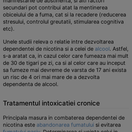
manifestarile de abstinenta, si alti factori
secundari pot contribui atat la mentinerea
obiceiului de a fuma, cat si la recadere (reducerea
stresului, controlul greutatii, stimularea cognitiva
etc).
Unele studii releva o relatie intre dezvoltarea
dependentei de nicotina si a celei de
alcool
. Astfel,
s-a aratat ca, in cazul celor care fumeaza mai mult
de 30 de tigari pe zi, ca si al celor care au inceput
sa fumeze mai devreme de varsta de 17 ani exista
un risc de 4 ori mai mare de a dezvolta
dependenta de alcool.
Tratamentul intoxicatiei cronice
Principala masura in combaterea dependentei de
nicotina este
abandonarea fumatului
si evitarea
fumatului pasiv
. Determinarea si vointa celui in