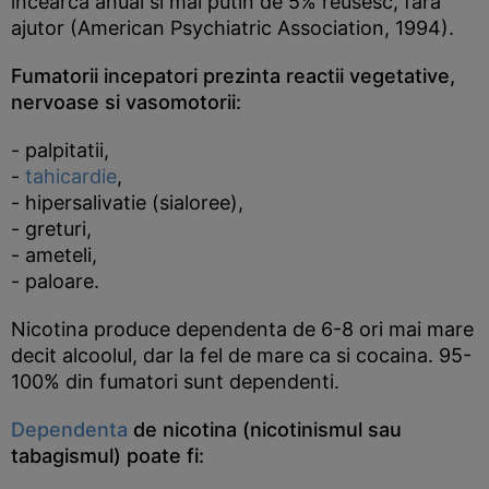
incearca anual si mai putin de 5% reusesc, fara
ajutor (American Psychiatric Association, 1994).
Fumatorii incepatori prezinta reactii vegetative,
nervoase si vasomotorii:
- palpitatii,
-
tahicardie
,
- hipersalivatie (sialoree),
- greturi,
- ameteli,
- paloare.
Nicotina produce dependenta de 6-8 ori mai mare
decit alcoolul, dar la fel de mare ca si cocaina. 95-
100% din fumatori sunt dependenti.
Dependenta
de nicotina (nicotinismul sau
tabagismul) poate fi: