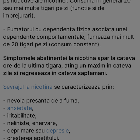
psihoactive ale nicotinei. Consuma in general 20
sau mai multe tigari pe zi (functie si de
imprejurari).
- Fumatorul cu dependenta fizica asociata unei
dependente comportamentale, fumeaza mai mult
de 20 tigari pe zi (consum constant).
Simptomele abstinentei la nicotina apar la cateva
ore de la ultima tigara, ating un maxim in cateva
zile si regreseaza in cateva saptamani.
Sevrajul la nicotina
se caracterizeaza prin:
- nevoia presanta de a fuma,
-
anxietate
,
- iritabilitate,
- neliniste, enervare,
- deprimare sau
depresie
,
- cresterea apetitului.