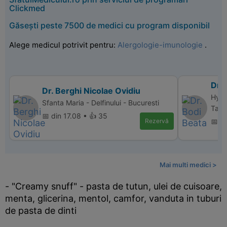
Clickmed
Găsești peste 7500 de medici cu program disponibil
Alege medicul potrivit pentru:
Alergologie-imunologie
.
Dr. 
Dr. Berghi Nicolae Ovidiu
Hype
Sfanta Maria - Delfinului - Bucuresti
Targ
📅 din 17.08 • 👍 35
Rezervă
📅 d
Mai multi medici >
- "Creamy snuff" - pasta de tutun, ulei de cuisoare,
menta, glicerina, mentol, camfor, vanduta in tuburi
de pasta de dinti