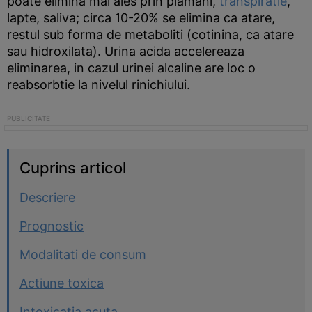
poate elimina mai ales prin plamani,
transpiratie
,
lapte, saliva; circa 10-20% se elimina ca atare,
restul sub forma de metaboliti (cotinina, ca atare
sau hidroxilata). Urina acida accelereaza
eliminarea, in cazul urinei alcaline are loc o
reabsorbtie la nivelul rinichiului.
Cuprins articol
Descriere
Prognostic
Modalitati de consum
Actiune toxica
Intoxicatia acuta