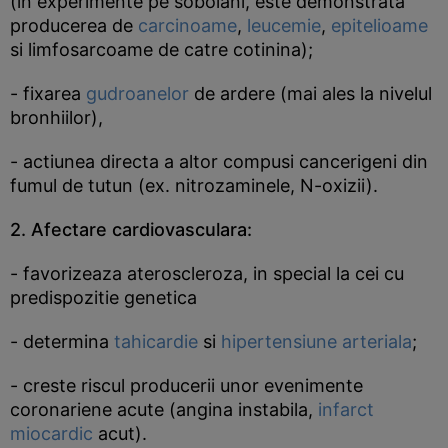
(in experimente pe sobolani, este demonstrata
producerea de
carcinoame
,
leucemie
,
epitelioame
si limfosarcoame de catre cotinina);
- fixarea
gudroanelor
de ardere (mai ales la nivelul
bronhiilor),
- actiunea directa a altor compusi cancerigeni din
fumul de tutun (ex. nitrozaminele, N-oxizii).
2.
Afectare cardiovasculara
:
- favorizeaza ateroscleroza, in special la cei cu
predispozitie genetica
- determina
tahicardie
si
hipertensiune arteriala
;
- creste riscul producerii unor evenimente
coronariene acute (angina instabila,
infarct
miocardic
acut).