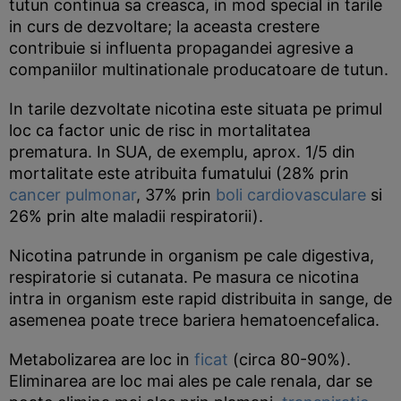
tutun continua sa creasca, in mod special in tarile
in curs de dezvoltare; la aceasta crestere
contribuie si influenta propagandei agresive a
companiilor multinationale producatoare de tutun.
In tarile dezvoltate nicotina este situata pe primul
loc ca factor unic de risc in mortalitatea
prematura. In SUA, de exemplu, aprox. 1/5 din
mortalitate este atribuita fumatului (28% prin
cancer pulmonar
, 37% prin
boli cardiovasculare
si
26% prin alte maladii respiratorii).
Nicotina patrunde in organism pe cale digestiva,
respiratorie si cutanata. Pe masura ce nicotina
intra in organism este rapid distribuita in sange, de
asemenea poate trece bariera hematoencefalica.
Metabolizarea are loc in
ficat
(circa 80-90%).
Eliminarea are loc mai ales pe cale renala, dar se