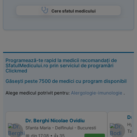
Cere sfatul medicului
Programează-te rapid la medicii recomandați de
SfatulMedicului.ro prin serviciul de programări
Clickmed
Găsești peste 7500 de medici cu program disponibil
Alege medicul potrivit pentru:
Alergologie-imunologie
.
Dr. 
Dr. Berghi Nicolae Ovidiu
Hype
Sfanta Maria - Delfinului - Bucuresti
Targ
📅 din 17.08 • 👍 35