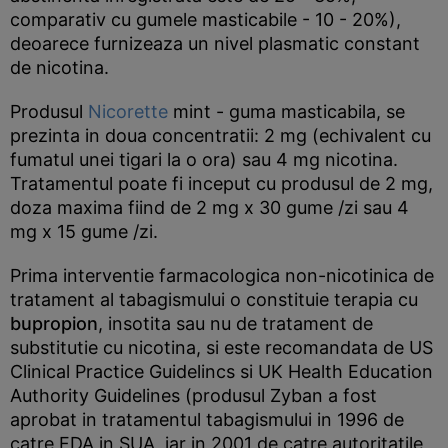
comparativ cu gumele masticabile - 10 - 20%),
deoarece furnizeaza un nivel plasmatic constant
de nicotina.
Produsul
Nicorette
mint - guma masticabila, se
prezinta in doua concentratii: 2 mg (echivalent cu
fumatul unei tigari la o ora) sau 4 mg nicotina.
Tratamentul poate fi inceput cu produsul de 2 mg,
doza maxima fiind de 2 mg x 30 gume /zi sau 4
mg x 15 gume /zi.
Prima interventie farmacologica non-nicotinica de
tratament al tabagismului o constituie terapia cu
bupropion
, insotita sau nu de tratament de
substitutie cu nicotina, si este recomandata de US
Clinical Practice Guidelincs si UK Health Education
Authority Guidelines (produsul Zyban a fost
aprobat in tratamentul tabagismului in 1996 de
catre FDA in SUA, iar in 2001 de catre autoritatile