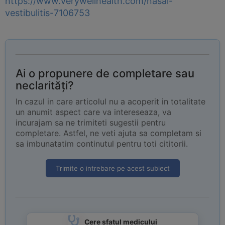
https://www.verywellhealth.com/nasal-
vestibulitis-7106753
Ai o propunere de completare sau
neclarități?
In cazul in care articolul nu a acoperit in totalitate
un anumit aspect care va intereseaza, va
incurajam sa ne trimiteti sugestii pentru
completare. Astfel, ne veti ajuta sa completam si
sa imbunatatim continutul pentru toti cititorii.
Trimite o intrebare pe acest subiect
Cere sfatul medicului