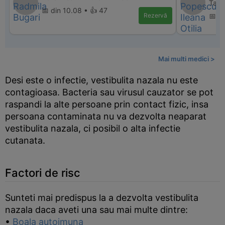
Targ
📅 din 10.08 • 👍 47
Rezervă
📅 d
Mai multi medici >
Desi este o infectie, vestibulita nazala nu este
contagioasa. Bacteria sau virusul cauzator se pot
raspandi la alte persoane prin contact fizic, insa
persoana contaminata nu va dezvolta neaparat
vestibulita nazala, ci posibil o alta infectie
cutanata.
Factori de risc
Sunteti mai predispus la a dezvolta vestibulita
nazala daca aveti una sau mai multe dintre:
•
Boala autoimuna