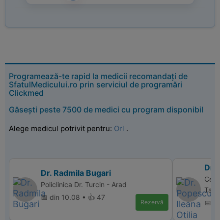
Programează-te rapid la medicii recomandați de
SfatulMedicului.ro prin serviciul de programări
Clickmed
Găsești peste 7500 de medici cu program disponibil
Alege medicul potrivit pentru:
Orl
.
Dr. 
Dr. Radmila Bugari
Cent
Policlinica Dr. Turcin - Arad
Targ
📅 din 10.08 • 👍 47
Rezervă
📅 d