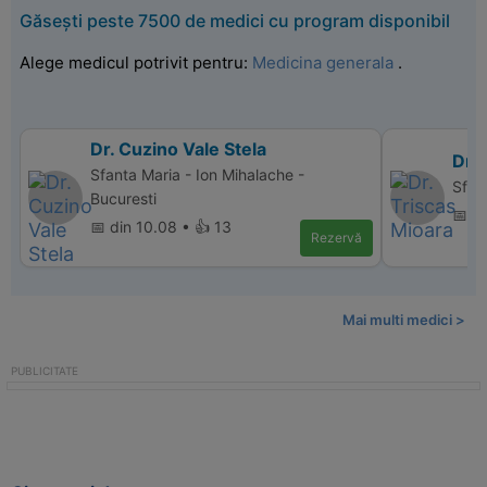
Găsești peste 7500 de medici cu program disponibil
Alege medicul potrivit pentru:
Medicina generala
.
Dr. Cuzino Vale Stela
Dr. 
Sfanta Maria - Ion Mihalache -
Sfan
Bucuresti
📅 d
📅 din 10.08 • 👍 13
Rezervă
Mai multi medici >