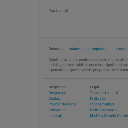
Pag 1 din 12
Resurse:
Autoevaluare simptome
Interpre
Opiniile avizate ale medicilor, sfaturile si orice alt
nici diagnosticul stabilit in urma investigatiilor si 
ii punem la dispozitie pentru programare in sistem
Despre noi
Legal
Despre noi
Termeni si conditii
Contact
Politica de
Intrebari frecvente
confidentialitate
Consultanti
Politica de cookie
medicali
Modifica Setarile Cookie