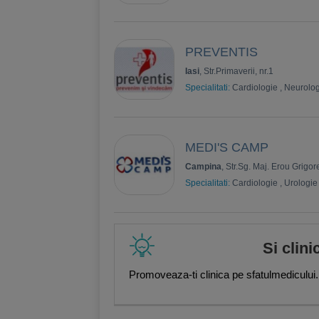
PREVENTIS
Iasi
, Str.Primaverii, nr.1
Specialitati:
Cardiologie
,
Neurolog
MEDI'S CAMP
Campina
, Str.Sg. Maj. Erou Grigor
Specialitati:
Cardiologie
,
Urologie
Si clini
Promoveaza-ti clinica pe sfatulmedicului.