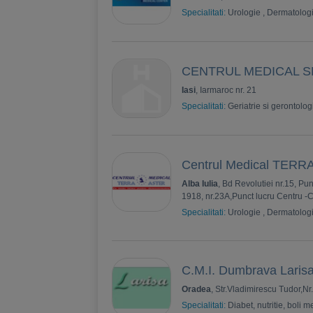
Specialitati:
Urologie
,
Dermatolog
CENTRUL MEDICAL S
Iasi
, Iarmaroc nr. 21
Specialitati:
Geriatrie si gerontolog
Centrul Medical TER
Alba Iulia
, Bd Revolutiei nr.15, Pun
1918, nr.23A,Punct lucru Centru -C
Specialitati:
Urologie
,
Dermatolog
C.M.I. Dumbrava Laris
Oradea
, Str.Vladimirescu Tudor,Nr
Specialitati:
Diabet, nutritie, boli 