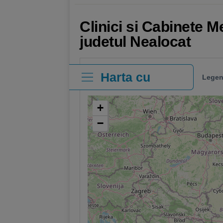
Clinici si Cabinete M
judetul Nealocat
Harta cu
Legen
clinici
+
−