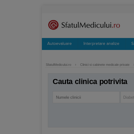
Autoevaluare
Interpretare analize
S
SfatulMedicului.ro
›
Clinici si cabinete medicale private
Cauta clinica potrivita
Diabet