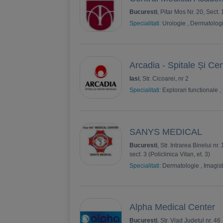
Bucuresti
, Pitar Mos Nr. 20, Sect. 1
Specialitati:
Urologie
,
Dermatolog
Arcadia - Spitale Și Ce
Iasi
, Str. Cicoarei, nr 2
Specialitati:
Explorari functionale
,
SANYS MEDICAL
Bucuresti
, Str. Intrarea Binelui nr
sect. 3 (Policlinica Vitan, et. 3)
Specialitati:
Dermatologie
,
Imagist
Alpha Medical Center
Bucuresti
, Str. Vlad Judetul nr. 46