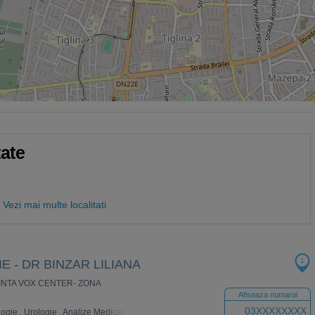
tate
Vezi mai multe localitati
1
 - DR BINZAR LILIANA
INCINTA VOX CENTER- ZONA
Afiseaza numarul
03XXXXXXXX
logie
,
Urologie
,
Analize Medicale
,
Neurologie
,
Dermatologie
,
Ingrijire la domicili