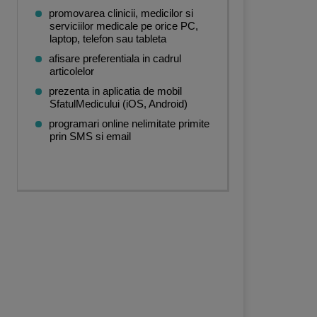
promovarea clinicii, medicilor si
serviciilor medicale pe orice PC,
laptop, telefon sau tableta
afisare preferentiala in cadrul
articolelor
prezenta in aplicatia de mobil
SfatulMedicului (iOS, Android)
u
,
Neurochirurgie
,
Ginecologie
,
Boli infectioase
,
Ortopedie si traumatologie
,
Diab
programari online nelimitate primite
prin SMS si email
ecologie
,
Ortopedie si traumatologie
,
Diabet, nutritie, boli metabolice
,
Reumatolog