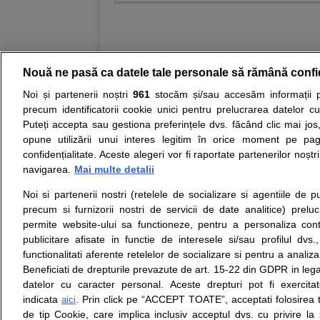
Nouă ne pasă ca datele tale personale să rămână confi
Noi și partenerii noștri
961
stocăm și/sau accesăm informații pe
Resurse:
Autoevaluare simptome
Interpre
precum identificatorii cookie unici pentru prelucrarea datelor c
Puteți accepta sau gestiona preferințele dvs. făcând clic mai jos,
Opiniile avizate ale medicilor, sfaturile si orice alt
opune utilizării unui interes legitim în orice moment pe pag
nici diagnosticul stabilit in urma investigatiilor si 
confidențialitate. Aceste alegeri vor fi raportate partenerilor noștr
ii punem la dispozitie pentru programare in sistem
navigarea.
Mai multe detalii
Noi si partenerii nostri (retelele de socializare si agentiile de p
Despre noi
Legal
precum si furnizorii nostri de servicii de date analitice) prel
Despre noi
Termeni si conditii
permite website-ului sa functioneze, pentru a personaliza conti
Contact
Politica de
publicitare afisate in functie de interesele si/sau profilul dvs
Intrebari frecvente
confidentialitate
functionalitati aferente retelelor de socializare si pentru a analiza
Consultanti
Politica de cookie
Beneficiati de drepturile prevazute de art. 15-22 din GDPR in leg
medicali
Modifica Setarile Cookie
datelor cu caracter personal. Aceste drepturi pot fi exercita
indicata
. Prin click pe “ACCEPT TOATE”, acceptati folosirea t
aici
de tip Cookie, care implica inclusiv acceptul dvs. cu privire l