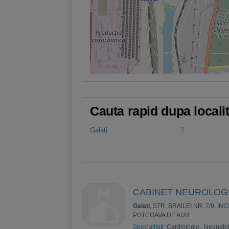
Cauta rapid dupa locali
Galati
3
CABINET NEUROLOGIE
Galati
, STR. BRAILEI NR. 7/9, 
POTCOAVA DE AUR
Specialitati:
Cardiologie
,
Neonato