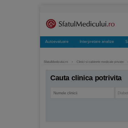
Autoevaluare
Interpretare analize
S
SfatulMedicului.ro
›
Clinici si cabinete medicale private
Cauta clinica potrivita
Diabet