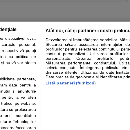
dențiale
Atât noi, cât și partenerii noștri preluc
 dispozitivul dvs.,
Dezvoltarea și îmbunătățirea serviciilor. Măs
tare analize
Specialitati medicale
Boli si afectiuni
Calculatoare
u caracter personal.
Stocarea și/sau accesarea informațiilor de
profilurilor pentru selectarea conținutului pers
 respectiv vă puteți
e informatii despre sanatate disponibile pe sfatulmedicului.ro au scop informativ si ed
conținut personalizat. Utilizarea profilurilor
ina cu politica de
personalizate. Crearea profilurilor pentr
analizelor medicale. Va sfatuim, ca pe langa informatia primita pe sfatulmedicului.ro s
i și nu vă vor afecta
Măsurarea performanței conținutului. Utiliz
ul de programari la medic Clickmed.
selecta conținutul. Înțelegerea publicului prin 
din surse diferite. Utilizarea de date limitat
Date precise de geolocație și identificarea prin
ublicitate partenere,
Drepturile consumatorului
Parteneri
Pen
Listă parteneri (furnizori)
ucram date pentru a
Protectia consumatorilor - ANPC
Inscriere clinica
Cli
nutul si anunturile
Solutionarea Alternativa a
Creaza cont medic
Ca
., pentru a va oferi
Litigiilor
Int
 traficul pe website.
Info consumator: 0800.080.999
Vi
atura cu prelucrarea
Parte din Grupul
Formulare europene - CNAS
Cli
te prin modalitatea
Ministerul Sanatatii - ANMDM
me
uturor Tehnologiilor
a stocarea/accesarea