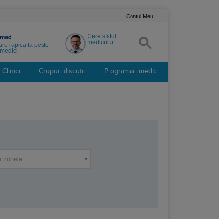
Contul Meu
Cere sfatul
medicului
re rapida la peste
medici
Clinici
Grupuri discutii
Programari medic
e zonele