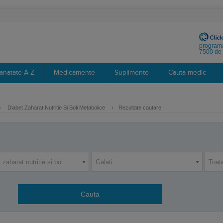
programa
7500 de 
anatate A-Z
Medicamente
Suplimente
Cauta medic
›
Diabet Zaharat Nutritie Si Boli Metabolice
›
Rezultate cautare
 zaharat nutritie si bol
Galati
Toat