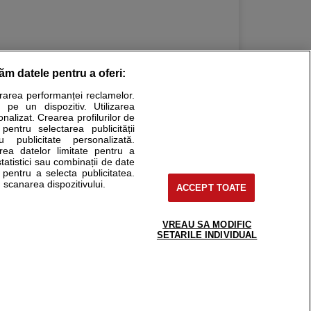
răm datele pentru a oferi:
urarea performanței reclamelor.
Stiri medicale
 pe un dispozitiv. Utilizarea
onalizat. Crearea profilurilor de
ucational. Ele nu pot substitui consultul medical direct si
 pentru selectarea publicității
u publicitate personalizată.
a consultati fie medicul Dvs., fie unul dintre medicii pe care
area datelor limitate pentru a
statistici sau combinații de date
e pentru a selecta publicitatea.
 scanarea dispozitivului.
ACCEPT TOATE
tru pacient
nici si cabinete
uta medic
VREAU SA MODIFIC
support@sfatulmedicului.ro
SETARILE INDIVIDUAL
reaba un medic
0374 109 268
deoConsult
ckmed - programari
dic