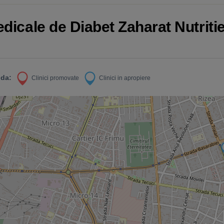
edicale de Diabet Zaharat Nutritie
da:
Clinici promovate
Clinici in apropiere