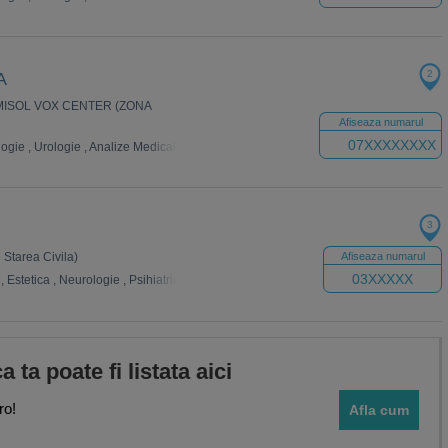
2
A
DEMISOL VOX CENTER (ZONA
Afiseaza numarul
07XXXXXXXX
logie
,
Urologie
,
Analize Medicale
,
Neurologie
,
Dermatologie
,
Ingrijire la domicili
3
e Starea Civila)
Afiseaza numarul
03XXXXX
,
Estetica
,
Neurologie
,
Psihiatrie
,
Dermatologie
,
Ecografie
,
Endocrinologie
,
Gin
ca ta poate fi listata aici
ro!
Afla cum