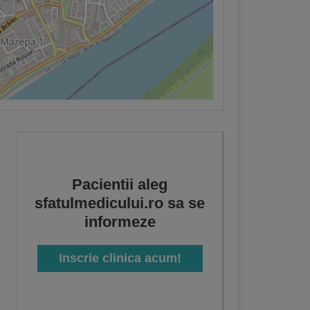
Pacientii aleg
sfatulmedicului.ro sa se
informeze
Inscrie clinica acum!
u
,
Fizioterapie
,
Ginecologie
,
Sexologie
,
Ortopedie si traumatologie
,
Diabet, nutri