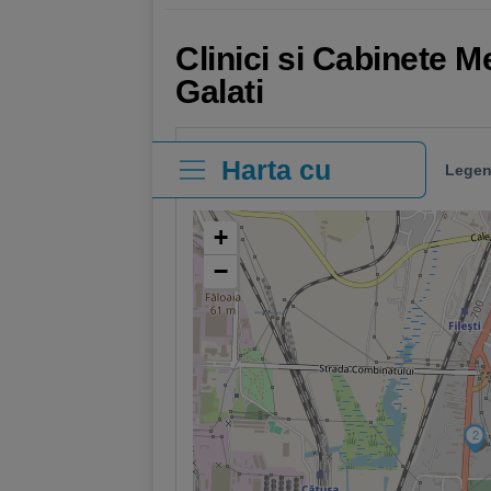
Clinici si Cabinete M
Galati
Harta cu
Legen
clinici
+
−
2