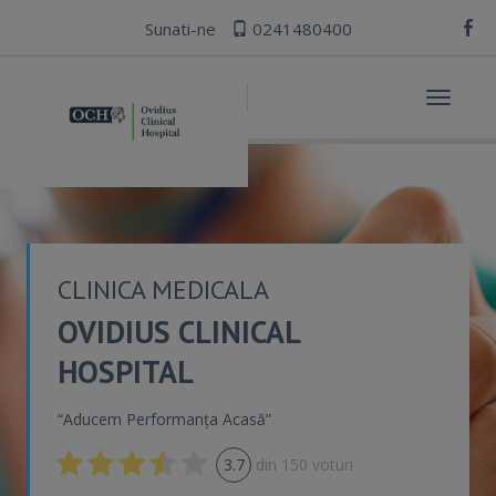
Sunati-ne
0241480400
Toggle
navigat
CLINICA MEDICALA
OVIDIUS CLINICAL
HOSPITAL
“Aducem Performanța Acasă”
3.7
din
150
voturi