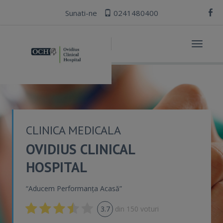
Sunati-ne
0241480400
Toggle
navigat
CLINICA MEDICALA
OVIDIUS CLINICAL
HOSPITAL
“Aducem Performanța Acasă”
3.7
din
150
voturi