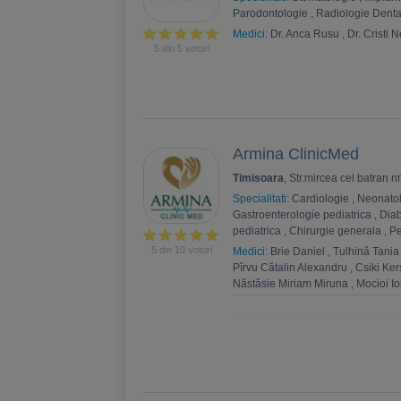
Parodontologie
,
Radiologie Dent
Medici:
Dr. Anca Rusu
,
Dr. Cristi 
5 din 5 voturi
Armina ClinicMed
Timisoara
, Str.mircea cel batran n
Specialitati:
Cardiologie
,
Neonato
Gastroenterologie pediatrica
,
Diab
pediatrica
,
Chirurgie generala
,
Pe
5 din 10 voturi
Medici:
Brie Daniel
,
Tulhină Tania
Pîrvu Cătalin Alexandru
,
Csiki Ker
Năstăsie Miriam Miruna
,
Mocioi Io
Tudorescu Marcu Emilia
,
Rășinar
Angelescu Coptil Claudiu Elian
,
T
Amelia Briana
,
Foghis Cornel
,
Pa
Alexei