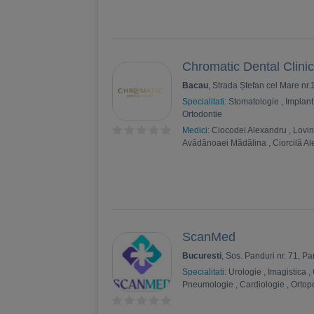
Staicu-Anghel, Medic primar ortop
pediatrică
,
Simeon Stefanov, Medic
pediatrie
,
Turcoianu Anca-Sorina, 
specialist pediatrie
,
Ionela Cristea
pediatru, supraspecializată în card
Chromatic Dental Clini
pediatrie
,
Alexandru Cosmin Pantaz
specialist pediatrie
,
Georgiana Ghe
Bacau
, Strada Ștefan cel Mare nr
specialist pediatrie, IBCLC
,
Ioana-
Specialitati:
Stomatologie
,
Implant
Silviana Adam, Psiholog clinician 
Ortodontie
Cima, Psiholog clinician, consilier
Medici:
Ciocodei Alexandru
,
Lovi
Avădănoaei Mădălina
,
Ciorcilă A
ScanMed
Bucuresti
, Sos. Panduri nr. 71, Pa
Specialitati:
Urologie
,
Imagistica
,
Pneumologie
,
Cardiologie
,
Ortop