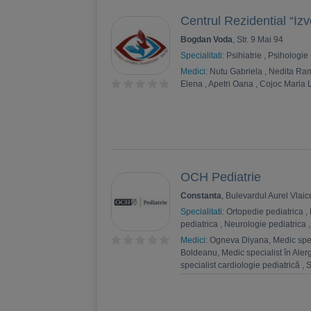
Centrul Rezidential “Izv
Bogdan Voda
, Str. 9 Mai 94
Specialitati:
Psihiatrie
,
Psihologie
Medici:
Nutu Gabriela
,
Nedita Ra
Elena
,
Apetri Oana
,
Cojoc Maria L
OCH Pediatrie
Constanta
, Bulevardul Aurel Vlai
Specialitati:
Ortopedie pediatrica
,
pediatrica
,
Neurologie pediatrica
Medici:
Ogneva Diyana, Medic speci
Boldeanu, Medic specialist în Aler
specialist cardiologie pediatrică
,
S
Mălina Elena Anghel, Medic primar 
Cristina Farcaș, Medic specialist 
specialist nefrologie pediatrică
,
Da