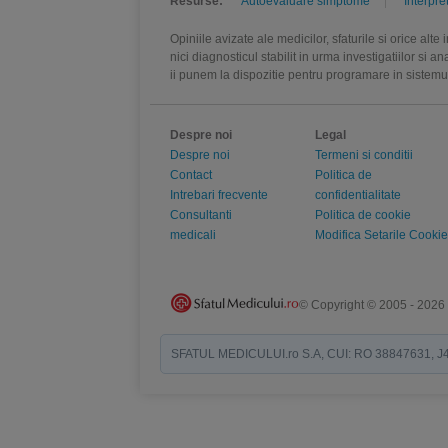
Resurse:
Autoevaluare simptome
Interpre
Opiniile avizate ale medicilor, sfaturile si orice alt
nici diagnosticul stabilit in urma investigatiilor si 
ii punem la dispozitie pentru programare in sistem
Despre noi
Legal
Despre noi
Termeni si conditii
Contact
Politica de
Intrebari frecvente
confidentialitate
Consultanti
Politica de cookie
medicali
Modifica Setarile Cookie
© Copyright © 2005 - 2026
SFATUL MEDICULUI.ro S.A, CUI: RO 38847631, J40/19