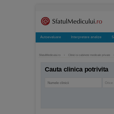
Autoevaluare
Interpretare analize
S
SfatulMedicului.ro
›
Clinici si cabinete medicale private
Cauta clinica potrivita
Orice 