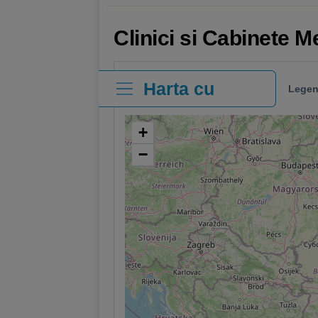
Clinici si Cabinete M
Harta cu
Legen
clinici
+
−