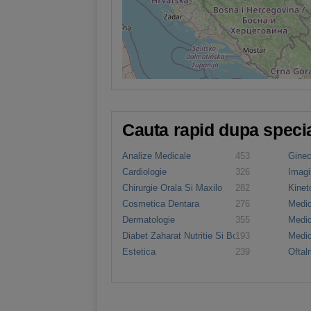
Cauta rapid dupa specia
Analize Medicale
453
Ginec
Cardiologie
326
Imagi
Chirurgie Orala Si Maxilo
282
Kinet
Faciala
Cosmetica Dentara
276
Medic
Dermatologie
355
Medic
Diabet Zaharat Nutritie Si Boli
193
Medic
Metabolice
Estetica
239
Oftal