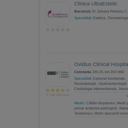
Clinica UltraEstetic
Bucuresti
, Dr. Zaharia Petrescu 7
Specialitati:
Estetica
,
Dermatologi
Ovidius Clinical Hospita
Constanta
, DN 2A, km 202+880
Specialitati:
Explorari functionale
,
Reumatologie
,
Gastroenterologie
Cardiologie Interventionala
,
Neuro
Psihoterapie
,
Recuperare medica
3.7 din 150 voturi
V
Nefrologie
,
Endocrinologie
,
Chiru
Medici:
Cătălin Boșoteanu, Medic 
,
Andrologie
,
Medicina interna
,
An
primar anatomie patologică
,
Maria
Estetica
,
Chirurgie bariatrica
,
Psi
Teodorescu, Medic specialist anest
Ortopedie si traumatologie
,
Diabet
anestezie şi terapie intensivă
,
Cip
Medicina de familie
,
Genetica
Paula Mihalache, Medic primar anes