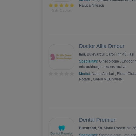
Medici:
Dr. Șerban Dumitrache
,
Dr
Raluca Nițescu
5 din 1 voturi
Doctor Allia Dmour
Iasi
, Bulevardul Carol I nr. 48, Iași
Specialitati:
Ginecologie
,
Endocri
microchirurgie reconstructiva
Medici:
Nadia Aladari
,
Elena Cio
Rotaru
,
OANA NEUMANN
Dental Premier
Bucuresti
, Str. Maria Rosetti Nr. 2
Specialitati:
Stomatologie
,
Implant