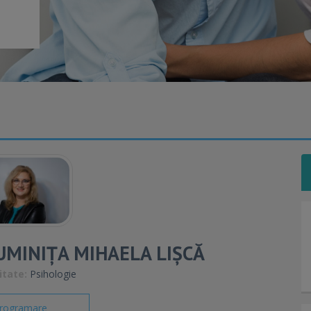
MINIȚA MIHAELA LIȘCĂ
itate:
Psihologie
rogramare