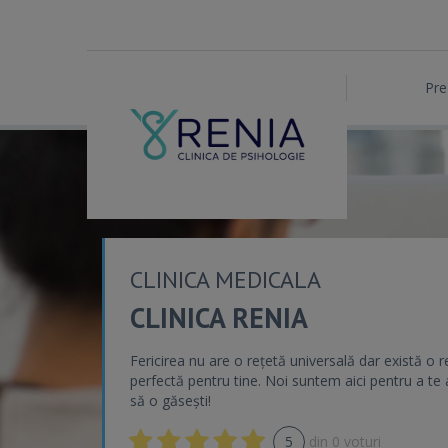
Pre
CLINICA MEDICALA
CLINICA RENIA
Fericirea nu are o rețetă universală dar există o r
perfectă pentru tine. Noi suntem aici pentru a te 
să o găsești!
5
din
0
voturi