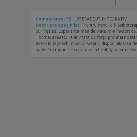
Competente:
PSIHOTERAPEUT INTEGRATIV
Descriere specialist:
“Pentru mine, a fi psihoterap
pur înțeles. Experiența mea de viață m-a învățat că, 
Tocmai această relativitate dă forță propriei noastr
avem în fața schimbărilor vieții și disponibilitatea 
suflecăm mânecile și pornim la treabă, facem ceva.