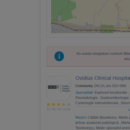
Nu exista inregistrari conform fil
ale
Ovidius Clinical Hospita
Constanta
, DN 2A, km 202+880
Specialitati:
Explorari functionale
,
Reumatologie
,
Gastroenterologie
Cardiologie Interventionala
,
Neuro
Psihoterapie
,
Recuperare medica
3.7 din 150 voturi
V
Nefrologie
,
Endocrinologie
,
Chiru
Medici:
Cătălin Boșoteanu, Medic 
,
Andrologie
,
Medicina interna
,
An
primar anatomie patologică
,
Maria
Estetica
,
Chirurgie bariatrica
,
Psi
Teodorescu, Medic specialist anest
Ortopedie si traumatologie
,
Diabet