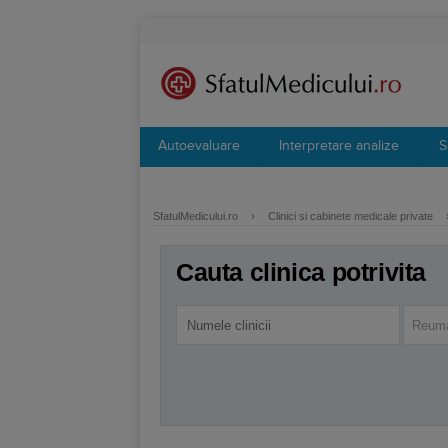
Autoevaluare
Interpretare analize
S
SfatulMedicului.ro
›
Clinici si cabinete medicale private
Cauta clinica potrivita
Reuma