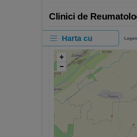
Clinici de Reumatol
Harta cu
Legen
clinici
+
−