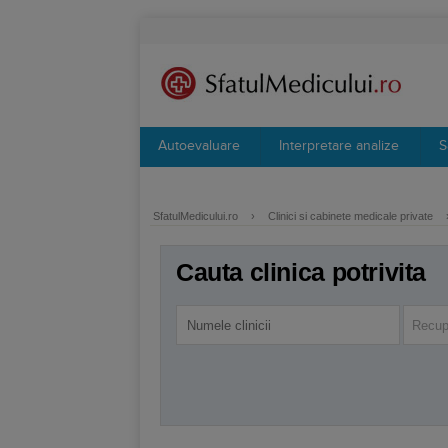
Autoevaluare
Interpretare analize
S
SfatulMedicului.ro
›
Clinici si cabinete medicale private
Cauta clinica potrivita
Recup