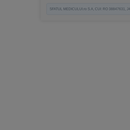
SFATUL MEDICULUI.ro S.A, CUI: RO 38847631, J40/19