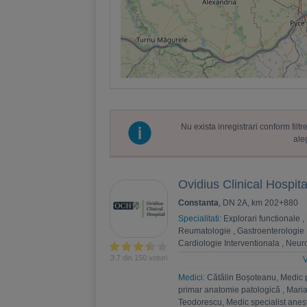
Nu exista inregistrari conform fil
ale
Ovidius Clinical Hospita
Constanta
, DN 2A, km 202+880
Specialitati:
Explorari functionale
,
Reumatologie
,
Gastroenterologie
Cardiologie Interventionala
,
Neuro
Psihoterapie
,
Recuperare medica
3.7 din 150 voturi
V
Nefrologie
,
Endocrinologie
,
Chiru
Medici:
Cătălin Boșoteanu, Medic 
,
Andrologie
,
Medicina interna
,
An
primar anatomie patologică
,
Maria
Estetica
,
Chirurgie bariatrica
,
Psi
Teodorescu, Medic specialist anest
Ortopedie si traumatologie
,
Diabet