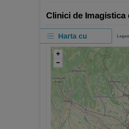
Clinici de Imagistic
Harta cu
Legen
clinici
+
−