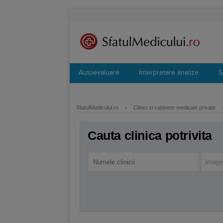
Autoevaluare
Interpretare analize
S
SfatulMedicului.ro
›
Clinici si cabinete medicale private
Cauta clinica potrivita
Imagi