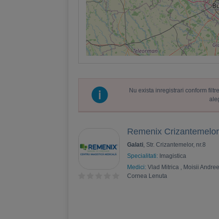
Nu exista inregistrari conform fil
ale
Remenix Crizantemelor
Galati
, Str. Crizantemelor, nr.8
Specialitati:
Imagistica
Medici:
Vlad Mitrica
,
Moisii Andre
Cornea Lenuta