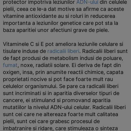
protector impotriva leziunilor
ADN-ului
din celulele
pielii, ceea ce le-a dat motive sa afirme ca aceste
vitamine antioxidante au si roluri in reducerea
importanta a leziunilor genetice care pot sta la
baza aparitiei unor afectiuni grave de piele.
Vitaminele C si E pot ameliora leziunile celulare si
tisulare induse de
radicalii liberi
. Radicalii liberi sunt
de fapt produsi de metabolism indusi de poluare,
fumat
, noxe, radiatii solare. Ei deriva de fapt din
oxigen, insa, prin anumite reactii chimice, capata
proprietati nocive si pot face foarte mult rau
celulelor organismului. Se pare ca radicalii liberi
sunt incriminati si in aparitia diverselor tipuri de
cancere, ei stimuland si promovand aparitia
mutatiilor la nivelul ADN-ului celular. Radicalii liberi
sunt cei care ne altereaza foarte mult calitatea
pielii, sunt cei care grabesc procesul de
imbatranire si ridare, care stimuleaza o sinteza