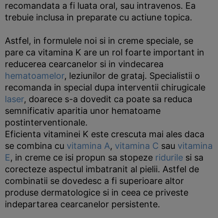
recomandata a fi luata oral, sau intravenos. Ea
trebuie inclusa in preparate cu actiune topica.
Astfel, in formulele noi si in creme speciale, se
pare ca vitamina K are un rol foarte important in
reducerea cearcanelor si in vindecarea
hematoamelor
, leziunilor de grataj. Specialistii o
recomanda in special dupa interventii chirugicale
laser
, doarece s-a dovedit ca poate sa reduca
semnificativ aparitia unor hematoame
postinterventionale.
Eficienta vitaminei K este crescuta mai ales daca
se combina cu
vitamina A
,
vitamina C
sau
vitamina
E
, in creme ce isi propun sa stopeze
ridurile
si sa
corecteze aspectul imbatranit al pielii. Astfel de
combinatii se dovedesc a fi superioare altor
produse dermatologice si in ceea ce priveste
indepartarea cearcanelor persistente.