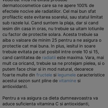
dermatocosmetice care sa ne apere 100% de
efectele nocive ale radiatiilor. Cel mai bun sfat
profilactic este evitarea soarelui, sau statul limitat
sub razele lui. Cand suntem la plaja, dar si cand
iesim din casa in oras, nu trebuie sa uitam lotiunile
cu factor de protectie solara. Acesta trebuie sa
aiba o valoare de minim 25 pentru a ne asigura o
protectie cat mai buna. In plus, iesitul in soare
trebuie evitata pe cat posibil intre orele 10 si 15,
cand cantitatea de
radiatii
este maxima. Vara, mai
mult ca oricand, trebuie sa ne protejam pielea, si o
putem face chiar si in mod natural, deoarece
foarte multe din
fructele
si
legumele
caracteristice
acestui sezon sunt pline de
vitamine
si
antioxidanti.
Pentru a va asigura ca dieta dumneavoastra va
aduce suficienta vitamina C si antioxidanti,