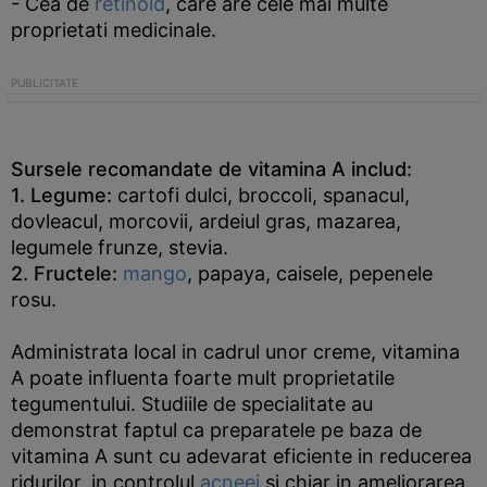
- Cea de
retinoid
, care are cele mai multe
proprietati medicinale.
Sursele recomandate de vitamina A includ:
1. Legume:
cartofi dulci, broccoli, spanacul,
dovleacul, morcovii, ardeiul gras, mazarea,
legumele frunze, stevia.
2. Fructele:
mango
, papaya, caisele, pepenele
rosu.
Administrata local in cadrul unor creme, vitamina
A poate influenta foarte mult proprietatile
tegumentului. Studiile de specialitate au
demonstrat faptul ca preparatele pe baza de
vitamina A sunt cu adevarat eficiente in reducerea
ridurilor, in controlul
acneei
si chiar in ameliorarea