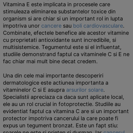
Vitamina E este implicata in procesele care
stimuleaza eliminarea substantelor toxice din
organism si are chiar si un important rol in lupta
impotriva unor
cancere
sau
boli cardiovasculare
.
Combinate, efectele benefice ale acestor vitamine
cu proprietati antioxidante sunt incredibile, si
multisistemice. Tegumentul este si el influentat,
studiile demonstrand faptul ca vitaminele C si E ne
fac chiar mai mult bine decat credem.
Una din cele mai importante descoperiri
dermatologice este actiunea importanta a
vitaminelor C si E asupra
arsurilor solare
.
Specialistii apreciaza ca daca sunt aplicate local,
ele au un rol crucial in fotoprotectie. Studiile au
evidentiat faptul ca vitamina C are si un important
protector impotriva cancerului la care poate fi
expus un tegument bronzat. Este un fapt stiu:
soarele ne este si prieten si dusman. Iar
cancerul