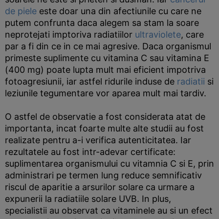
de piele
este doar una din afectiunile cu care ne
putem confrunta daca alegem sa stam la soare
neprotejati imptoriva radiatiilor
ultraviolete
, care
par a fi din ce in ce mai agresive. Daca organismul
primeste suplimente cu vitamina C sau vitamina E
(400 mg) poate lupta mult mai eficient impotriva
fotoagresiunii, iar astfel ridurile induse de
radiatii
si
leziunile tegumentare vor aparea mult mai tardiv.
O astfel de observatie a fost considerata atat de
importanta, incat foarte multe alte studii au fost
realizate pentru a-i verifica autenticitatea. Iar
rezultatele au fost intr-adevar certificate:
suplimentarea organismului cu vitamnia C si E, prin
administrari pe termen lung reduce semnificativ
riscul de aparitie a arsurilor solare ca urmare a
expunerii la radiatiile solare UVB. In plus,
specialistii au observat ca vitaminele au si un efect