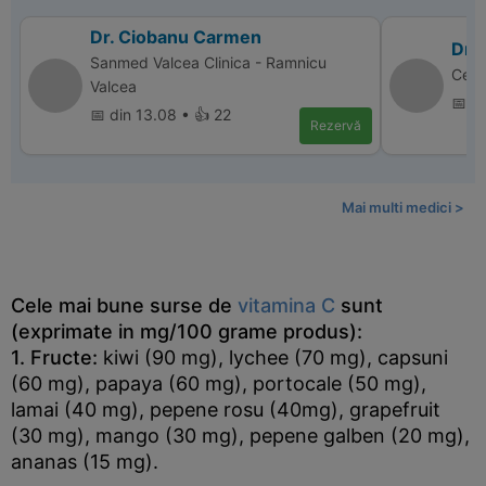
Dr. Ciobanu Carmen
Dr.
Sanmed Valcea Clinica - Ramnicu
Cent
Valcea
📅 di
📅 din 13.08 • 👍 22
Rezervă
Mai multi medici >
Cele mai bune surse de
vitamina C
sunt
(exprimate in mg/100 grame produs):
1. Fructe:
kiwi (90 mg), lychee (70 mg), capsuni
(60 mg), papaya (60 mg), portocale (50 mg),
lamai (40 mg), pepene rosu (40mg), grapefruit
(30 mg), mango (30 mg), pepene galben (20 mg),
ananas (15 mg).