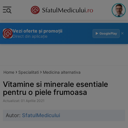
Vezi oferte și promoții
×
▶ GooglePlay
Direct din aplicație
›
›
Home
Specialitati
Medicina alternativa
Vitamine si minerale esentiale
pentru o piele frumoasa
Actualizat: 01 Aprilie 2021
Autor:
SfatulMedicului