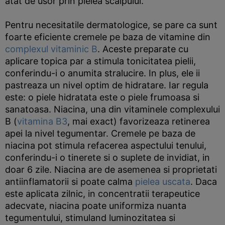
atat de usor prin pielea scalpului.
Pentru necesitatile dermatologice, se pare ca sunt
foarte eficiente cremele pe baza de vitamine din
complexul vitaminic B
. Aceste preparate cu
aplicare topica par a stimula tonicitatea pielii,
conferindu-i o anumita stralucire. In plus, ele ii
pastreaza un nivel optim de hidratare. Iar regula
este: o piele hidratata este o piele frumoasa si
sanatoasa. Niacina, una din vitaminele complexului
B (
vitamina B3
, mai exact) favorizeaza retinerea
apei la nivel tegumentar. Cremele pe baza de
niacina pot stimula refacerea aspectului tenului,
conferindu-i o tinerete si o suplete de invidiat, in
doar 6 zile. Niacina are de asemenea si proprietati
antiinflamatorii si poate calma
pielea uscata
. Daca
este aplicata zilnic, in concentratii terapeutice
adecvate, niacina poate uniformiza nuanta
tegumentului, stimuland luminozitatea si