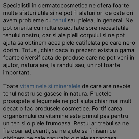
Specialistii in dermatocosmetica ne ofera foarte
multe sfaturi utile si ne pot fi alaturi ori de cate ori
avem probleme cu
tenul
sau pielea, in general. Ne
pot orienta cu multa exactitate spre necesitatile
tenului nostru, dar si ale pielii corpului si ne pot
ajuta sa obtinem acea piele catifelata pe care ne-o
dorim. Totusi, chiar daca in prezent exista o gama
foarte diversificata de produse care ne pot veni in
ajutor, natura are, la randul sau, un rol foarte
important.
Toate
vitaminele si mineralele
de care are nevoie
tenul nostru se gasesc in natura. Fructele
proaspete si legumele ne pot ajuta chiar mai mult
decat o fac produsele cosmetice. Fortificarea
organismului cu vitamine este primul pas pentru
un ten si o piele frumoasa. Restul ar trebui sa ne
fie doar adjuvanti, sa ne ajute sa finisam ce
obtinem pe cale naturala: o piele sanatoasa.