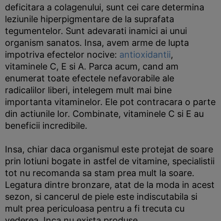
deficitara a colagenului, sunt cei care determina
leziunile hiperpigmentare de la suprafata
tegumentelor. Sunt adevarati inamici ai unui
organism sanatos. Insa, avem arme de lupta
impotriva efectelor nocive:
antioxidantii
,
vitaminele C, E si A. Parca acum, cand am
enumerat toate efectele nefavorabile ale
radicalilor liberi, intelegem mult mai bine
importanta vitaminelor. Ele pot contracara o parte
din actiunile lor. Combinate, vitaminele C si E au
beneficii incredibile.
Insa, chiar daca organismul este protejat de soare
prin lotiuni bogate in astfel de vitamine, specialistii
tot nu recomanda sa stam prea mult la soare.
Legatura dintre bronzare, atat de la moda in acest
sezon, si cancerul de piele este indiscutabila si
mult prea periculoasa pentru a fi trecuta cu
vederea. Inca nu exista produse