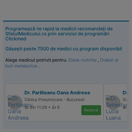
Programează-te rapid la medicii recomandați de
SfatulMedicului.ro prin serviciul de programări
Clickmed
Găsești peste 7500 de medici cu program disponibil
Alege medicul potrivit pentru:
Diete-nutritie
,
Diabet si
boli metabolice
.
Dr. Parliteanu Oana Andreea
Dr.
Clinica Pneumocare - Bucuresti
SUPE
📅 din 11.08 • 👍 6
📅 d
Rezervă