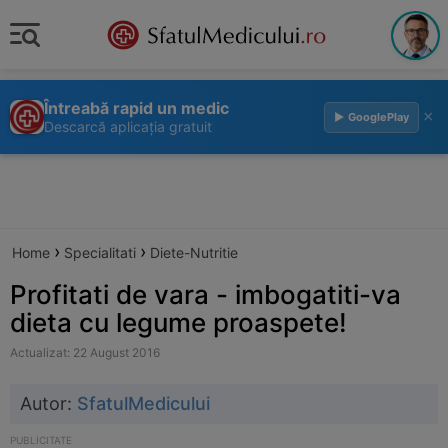
Întreabă rapid un medic
×
▶ GooglePlay
Descarcă aplicația gratuit
›
›
Home
Specialitati
Diete-Nutritie
Profitati de vara - imbogatiti-va
dieta cu legume proaspete!
Actualizat: 22 August 2016
Autor:
SfatulMedicului