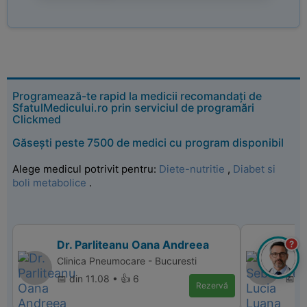
Programează-te rapid la medicii recomandați de
SfatulMedicului.ro prin serviciul de programări
Clickmed
Găsești peste 7500 de medici cu program disponibil
Alege medicul potrivit pentru:
Diete-nutritie
,
Diabet si
boli metabolice
.
Dr. Parliteanu Oana Andreea
Dr.
?
Clinica Pneumocare - Bucuresti
SUPE
📅 din 11.08 • 👍 6
📅 d
Rezervă