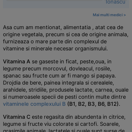
Mai multi medici >
Asa cum am mentionat, alimentatia , atat cea de
origine vegetala, precum si cea de origine animala,
furnizeaza o mare parte din complexul de
vitamine si minerale necesar organismului.
Vitamina A
se gaseste in ficat, peste,oua, in
legume precum morcovul, dovleacul, rosiile,
spanac sau fructe cum ar fi mango si papaya.
Drojdia de bere, painea integrala si cerealele,
arahidele, stridiile, produsele lactate, carnea, ouale
si numeroasele specii de pesti contin multe dintre
vitaminele complexului B
(B1, B2, B3, B6, B12).
Vitamina C
este regasita din abundenta in citrice,
legume si fructe viu colorate si cartofi. Soarele,
grasimile animale, lactatele si ouale sunt surse de