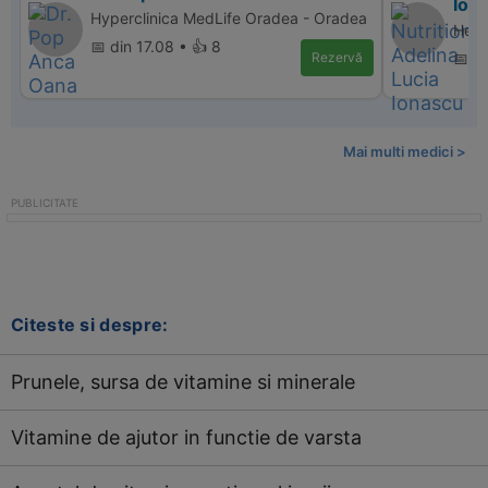
Ion
Hyperclinica MedLife Oradea - Oradea
Heal
📅 din 17.08 • 👍 8
Rezervă
📅 d
Mai multi medici >
Citeste si despre:
Prunele, sursa de vitamine si minerale
Vitamine de ajutor in functie de varsta