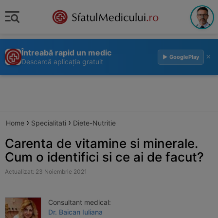
Întreabă rapid un medic
×
▶ GooglePlay
Descarcă aplicația gratuit
›
›
Home
Specialitati
Diete-Nutritie
Carenta de vitamine si minerale.
Cum o identifici si ce ai de facut?
Actualizat: 23 Noiembrie 2021
Consultant medical:
Dr. Baican Iuliana