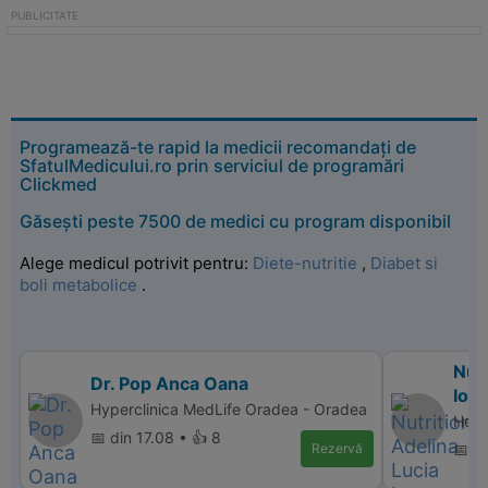
Programează-te rapid la medicii recomandați de
SfatulMedicului.ro prin serviciul de programări
Clickmed
Găsești peste 7500 de medici cu program disponibil
Alege medicul potrivit pentru:
Diete-nutritie
,
Diabet si
boli metabolice
.
Nutr
Dr. Pop Anca Oana
Ion
Hyperclinica MedLife Oradea - Oradea
Heal
📅 din 17.08 • 👍 8
Rezervă
📅 d