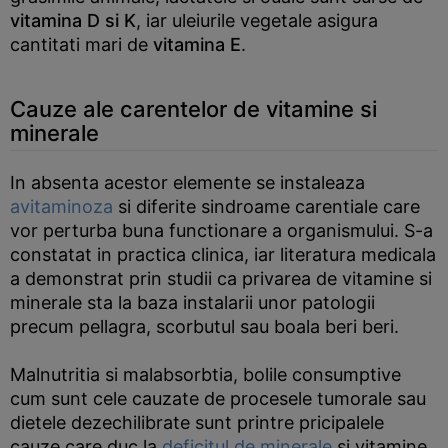
vitamina D si K
, iar uleiurile vegetale asigura
cantitati mari de
vitamina E
.
Cauze ale carentelor de vitamine si
minerale
In absenta acestor elemente se instaleaza
avitaminoza
si diferite sindroame carentiale care
vor perturba buna functionare a organismului. S-a
constatat in practica clinica, iar literatura medicala
a demonstrat prin studii ca privarea de vitamine si
minerale sta la baza instalarii unor patologii
precum pellagra, scorbutul sau boala beri beri.
Malnutritia si malabsorbtia, bolile consumptive
cum sunt cele cauzate de procesele tumorale sau
dietele dezechilibrate sunt printre pricipalele
cauze care duc la
deficitul de minerale
si vitamine.