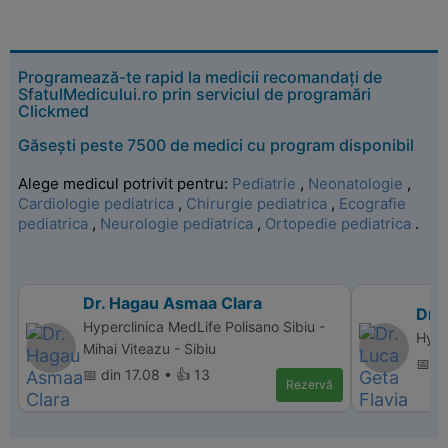
Programează-te rapid la medicii recomandați de
SfatulMedicului.ro prin serviciul de programări
Clickmed
Găsești peste 7500 de medici cu program disponibil
Alege medicul potrivit pentru:
Pediatrie
,
Neonatologie
,
Cardiologie pediatrica
,
Chirurgie pediatrica
,
Ecografie
pediatrica
,
Neurologie pediatrica
,
Ortopedie pediatrica
.
Dr. Hagau Asmaa Clara
Dr. 
Hyperclinica MedLife Polisano Sibiu -
Hyper
Mihai Viteazu - Sibiu
📅 d
📅 din 17.08 • 👍 13
Rezervă