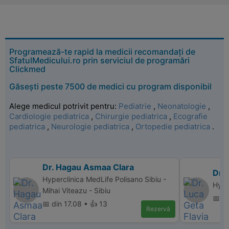
Programează-te rapid la medicii recomandați de
SfatulMedicului.ro prin serviciul de programări
Clickmed
Găsești peste 7500 de medici cu program disponibil
Alege medicul potrivit pentru:
Pediatrie
,
Neonatologie
,
Cardiologie pediatrica
,
Chirurgie pediatrica
,
Ecografie
pediatrica
,
Neurologie pediatrica
,
Ortopedie pediatrica
.
Dr. Hagau Asmaa Clara
Dr. 
Hyperclinica MedLife Polisano Sibiu -
Hyper
Mihai Viteazu - Sibiu
📅 d
📅 din 17.08 • 👍 13
Rezervă