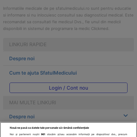
Informatiile medicale de pe sfatulmedicului.ro sunt pentru educatie
si informare si nu inlocuiesc consultul sau diagnosticul medical. Este
recomandat sa consultati fie medicul Dvs., fie unul din medicii
disponibili in sistemul de programare la medic Clickmed.
LINKURI RAPIDE
Despre noi
Cum te ajuta SfatulMedicului
Login / Cont nou
MAI MULTE LINKURI
Despre noi
Nouă ne pasă ca datele tale personale să rămână confidențiale
Legal
Noi și partenerii noștri
961
stocăm și/sau accesăm informații pe dispozitivul dvs., precum