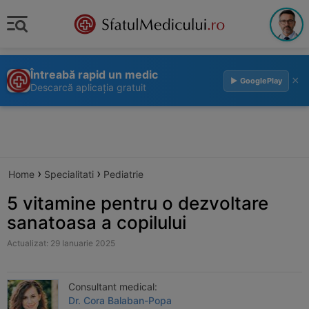
Întreabă rapid un medic
×
▶ GooglePlay
Descarcă aplicația gratuit
›
›
Home
Specialitati
Pediatrie
5 vitamine pentru o dezvoltare
sanatoasa a copilului
Actualizat: 29 Ianuarie 2025
Consultant medical:
Dr. Cora Balaban-Popa