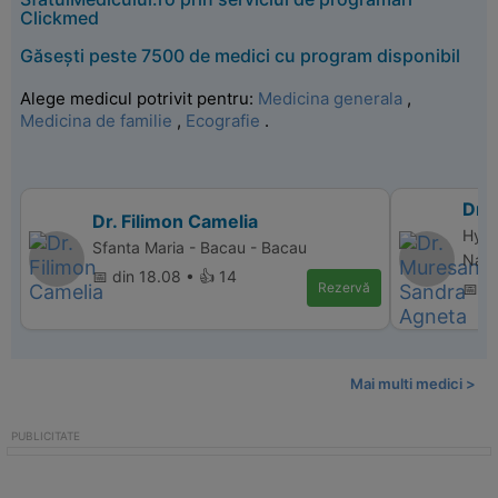
Clickmed
Găsești peste 7500 de medici cu program disponibil
Alege medicul potrivit pentru:
Medicina generala
,
Medicina de familie
,
Ecografie
.
Dr.
Dr. Filimon Camelia
Hype
Sfanta Maria - Bacau - Bacau
Nap
📅 din 18.08 • 👍 14
Rezervă
📅 d
Mai multi medici >