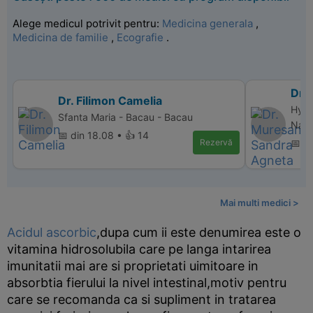
Alege medicul potrivit pentru:
Medicina generala
,
Medicina de familie
,
Ecografie
.
Dr.
Dr. Filimon Camelia
Hype
Sfanta Maria - Bacau - Bacau
Nap
📅 din 18.08 • 👍 14
Rezervă
📅 d
Mai multi medici >
Acidul ascorbic
,dupa cum ii este denumirea este o
vitamina hidrosolubila care pe langa intarirea
imunitatii mai are si proprietati uimitoare in
absorbtia fierului la nivel intestinal,motiv pentru
care se recomanda ca si supliment in tratarea