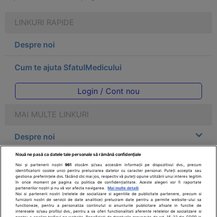
LINKURI RAPIDE
Despre noi
Cum te ajuta SfatulMedicului
Login / Cont nou
MAI MULTE LINKURI
Despre noi
Nouă ne pasă ca datele tale personale să rămână confidențiale
Legal
Noi și partenerii noștri
961
stocăm și/sau accesăm informații pe dispozitivul dvs., precum
identificatorii cookie unici pentru prelucrarea datelor cu caracter personal. Puteți accepta sau
gestiona preferințele dvs. făcând clic mai jos, respectiv vă puteți opune utilizării unui interes legitim
Drepturile consumatorului
în orice moment pe pagina cu politica de confidențialitate. Aceste alegeri vor fi raportate
partenerilor noștri și nu vă vor afecta navigarea.
Mai multe detalii
Noi si partenerii nostri (retelele de socializare si agentiile de publicitate partenere, precum si
furnizorii nostri de servicii de date analitice) prelucram date pentru a permite website-ului sa
Parteneri
functioneze, pentru a personaliza continutul si anunturile publicitare afisate in functie de
interesele si/sau profilul dvs., pentru a va oferi functionalitati aferente retelelor de socializare si
pentru a analiza traficul pe website. Beneficiati de drepturile prevazute de art. 15-22 din GDPR in