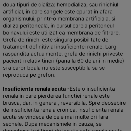
doua tipuri de dializa: hemodializa, sau rinichiul
artificial, in care sangele este epurat in afara
organismului, printr-o membrana artificiala, si
dializa peritoneala, in cursul careia peritoneul
bolnavului este utilizat ca membrana de filtrare.
Grefa de rinichi este singura posibilitate de
tratament definitiv al insuficientei renale. Larg
raspandita actualmente, grefa de rinichi priveste
pacientii relativ tineri (pana la 60 de ani in medie)
si a caror boala nu este susceptibila sa se
reproduca pe grefon.
Insuficienta renala acuta
-Este o insuficienta
renala in care pierderea functiei renale este
brusca, dar, in general, reversibila. Spre deosebire
de insuficienta renala cronica, insuficienta renala
acuta se vindeca de cele mai multe ori fara
sechele. Dupa mecanismele in cauza, se
deosebesc trei tipuri de insuficienta renala acuta.