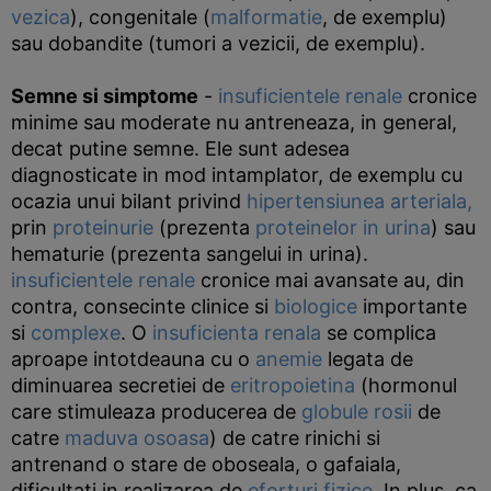
vezica
), congenitale (
malformatie
, de exemplu)
sau dobandite (tumori a vezicii, de exemplu).
Semne si simptome
-
insuficientele renale
cronice
minime sau moderate nu antreneaza, in general,
decat putine semne. Ele sunt adesea
diagnosticate in mod intamplator, de exemplu cu
ocazia unui bilant privind
hipertensiunea arteriala,
prin
proteinurie
(prezenta
proteinelor in urina
) sau
hematurie (prezenta sangelui in urina).
insuficientele renale
cronice mai avansate au, din
contra, consecinte clinice si
biologice
importante
si
complexe
. O
insuficienta renala
se complica
aproape intotdeauna cu o
anemie
legata de
diminuarea secretiei de
eritropoietina
(hormonul
care stimuleaza producerea de
globule rosii
de
catre
maduva osoasa
) de catre rinichi si
antrenand o stare de oboseala, o gafaiala,
dificultati in realizarea de
eforturi fizice
. In plus, ca