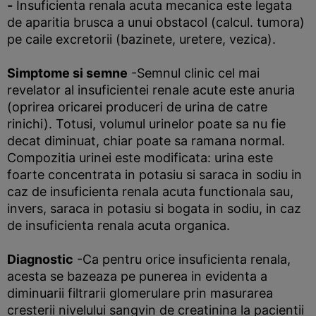
-
Insuficienta renala acuta mecanica este legata
de aparitia brusca a unui obstacol (calcul. tumora)
pe caile excretorii (bazinete, uretere, vezica).
Simptome si semne
-Semnul clinic cel mai
revelator al insuficientei renale acute este anuria
(oprirea oricarei produceri de urina de catre
rinichi). Totusi, volumul urinelor poate sa nu fie
decat diminuat, chiar poate sa ramana normal.
Compozitia urinei este modificata: urina este
foarte concentrata in potasiu si saraca in sodiu in
caz de insuficienta renala acuta functionala sau,
invers, saraca in potasiu si bogata in sodiu, in caz
de insuficienta renala acuta organica.
Diagnostic
-Ca pentru orice insuficienta renala,
acesta se bazeaza pe punerea in evidenta a
diminuarii filtrarii glomerulare prin masurarea
cresterii nivelului sangvin de creatinina la pacientii