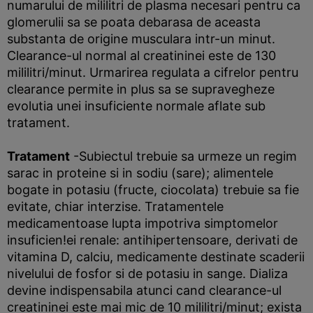
numarului de mililitri de plasma necesari pentru ca
glomerulii sa se poata debarasa de aceasta
substanta de origine musculara intr-un minut.
Clearance-ul normal al creatininei este de 130
mililitri/minut. Urmarirea regulata a cifrelor pentru
clearance permite in plus sa se supravegheze
evolutia unei insuficiente normale aflate sub
tratament.
Tratament
-Subiectul trebuie sa urmeze un regim
sarac in proteine si in sodiu (sare); alimentele
bogate in potasiu (fructe, ciocolata) trebuie sa fie
evitate, chiar interzise. Tratamentele
medicamentoase lupta impotriva simptomelor
insuficien!ei renale: antihipertensoare, derivati de
vitamina D, calciu, medicamente destinate scaderii
nivelului de fosfor si de potasiu in sange. Dializa
devine indispensabila atunci cand clearance-ul
creatininei este mai mic de 10 mililitri/minut; exista