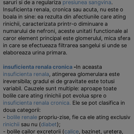
saruri si de a regulariza
presiunea sangvina
.
Insuficienta renala, cronica sau acuta, nu este o
boala in sine: ea rezulta din afectiunile care ating
rinichii, caracterizata printr-o diminuare a
numarului de nefroni, aceste unitati functionale al
caror element principal este glomerulul, mica sfera
in care se efectueaza filtrarea sangelui si unde se
elaboreaza urina primara.
insuficienta renala cronica
-
In aceasta
insuficienta renala
, atingerea glomerulara este
ireversibila; gradul ei de gravitate este totusi
variabil. Cauzele sunt multiple: aproape toate
bolile care ating rinichii pot evolua spre o
insuficienta renala cronica.
Ele se pot clasifica in
doua categorii:
-
bolile renale
propriu-zise, fie ca ele ating exclusiv
rinichii
sau nu (
diabet
);
- bolile cailor excretorii (
calice
, bazinet, uretera,