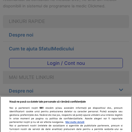
disponibili in sistemul de programare la medic Clickmed.
LINKURI RAPIDE
Despre noi
Cum te ajuta SfatulMedicului
Login / Cont nou
MAI MULTE LINKURI
Despre noi
Nouă ne pasă ca datele tale personale să rămână confidențiale
Legal
Noi și partenerii noștri
961
stocăm și/sau accesăm informații pe dispozitivul dvs., precum
identificatorii cookie unici pentru prelucrarea datelor cu caracter personal. Puteți accepta sau
gestiona preferințele dvs. făcând clic mai jos, respectiv vă puteți opune utilizării unui interes legitim
Drepturile consumatorului
în orice moment pe pagina cu politica de confidențialitate. Aceste alegeri vor fi raportate
partenerilor noștri și nu vă vor afecta navigarea.
Mai multe detalii
Noi si partenerii nostri (retelele de socializare si agentiile de publicitate partenere, precum si
furnizorii nostri de servicii de date analitice) prelucram date pentru a permite website-ului sa