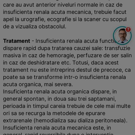
care au avut anterior niveluri normale in caz de
insuficienta renala acuta mecanica, trebuie facut
apel la urografie, ecografie si la scaner cu scopul
de a vizualiza obstacolul.
?
Tratament
- Insuficienta renala acuta functionala
dispare rapid dupa tratarea cauzei sale: transfuzie
masiva in caz de hemoragie, perfuzare de ser salin
in caz de deshidratare etc. Totusi, daca acest
tratament nu este intreprins destul de precoce, ca
poate sa se transforme intr-o insuficienta renala
acuta organica, mai severa.
Insuficienta renala acuta organica dispare, in
general spontan, in doua sau trei saptamani,
perioada in timpul careia trebuie de cele mai multe
ori sa se recurga la metodele de epurare
extrarenale (hemodializa sau dializa peritoneala).
Insuficienta renala acuta mecanica este, in
general, rapid reversibila dupa o interventie