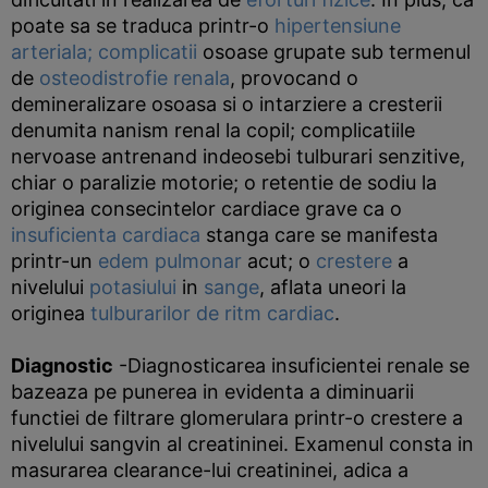
poate sa se traduca printr-o
hipertensiune
arteriala;
complicatii
osoase grupate sub termenul
de
osteodistrofie renala
, provocand o
demineralizare osoasa si o intarziere a cresterii
denumita nanism renal la copil; complicatiile
nervoase antrenand indeosebi tulburari senzitive,
chiar o paralizie motorie; o retentie de sodiu la
originea consecintelor cardiace grave ca o
insuficienta cardiaca
stanga care se manifesta
printr-un
edem pulmonar
acut; o
crestere
a
nivelului
potasiului
in
sange
, aflata uneori la
originea
tulburarilor de ritm cardiac
.
Diagnostic
-Diagnosticarea insuficientei renale se
bazeaza pe punerea in evidenta a diminuarii
functiei de filtrare glomerulara printr-o crestere a
nivelului sangvin al creatininei. Examenul consta in
masurarea clearance-lui creatininei, adica a