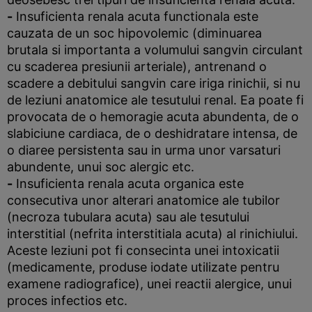
-
Insuficienta renala acuta functionala este
cauzata de un soc hipovolemic (diminuarea
brutala si importanta a volumului sangvin circulant
cu scaderea presiunii arteriale), antrenand o
scadere a debitului sangvin care iriga rinichii, si nu
de leziuni anatomice ale tesutului renal. Ea poate fi
provocata de o hemoragie acuta abundenta, de o
slabiciune cardiaca, de o deshidratare intensa, de
o diaree persistenta sau in urma unor varsaturi
abundente, unui soc alergic etc.
-
Insuficienta renala acuta organica este
consecutiva unor alterari anatomice ale tubilor
(necroza tubulara acuta) sau ale tesutului
interstitial (nefrita interstitiala acuta) al rinichiului.
Aceste leziuni pot fi consecinta unei intoxicatii
(medicamente, produse iodate utilizate pentru
examene radiografice), unei reactii alergice, unui
proces infectios etc.