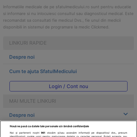
Informatiile medicale de pe sfatulmedicului.ro sunt pentru educatie
si informare si nu inlocuiesc consultul sau diagnosticul medical. Este
recomandat sa consultati fie medicul Dvs., fie unul din medicii
disponibili in sistemul de programare la medic Clickmed.
LINKURI RAPIDE
Despre noi
Cum te ajuta SfatulMedicului
Login / Cont nou
MAI MULTE LINKURI
Despre noi
Nouă ne pasă ca datele tale personale să rămână confidențiale
Legal
Noi și partenerii noștri
961
stocăm și/sau accesăm informații pe dispozitivul dvs., precum
identificatorii cookie unici pentru prelucrarea datelor cu caracter personal. Puteți accepta sau