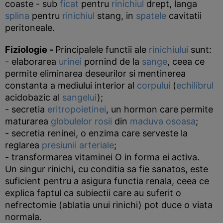
coaste - sub
ficat
pentru
rinichiul
drept, langa
splina
pentru
rinichiul
stang, in
spatele
cavitatii
peritoneale.
Fiziologie
-
Principalele functii ale
rinichiului
sunt:
- elaborarea
urinei
pornind de la
sange
, ceea ce
permite eliminarea deseurilor si mentinerea
constanta a mediului interior al
corpului
(
echilibrul
acidobazic al
sangelui
);
- secretia
eritropoietinei
, un hormon care permite
maturarea
globulelor rosii
din
maduva osoasa
;
- secretia reninei, o enzima care serveste la
reglarea
presiunii arteriale
;
- transformarea vitaminei O in forma ei activa.
Un singur rinichi, cu conditia sa fie sanatos, este
suficient pentru a asigura functia renala, ceea ce
explica faptul ca subiectii care au suferit o
nefrectomie (ablatia unui rinichi) pot duce o viata
normala.