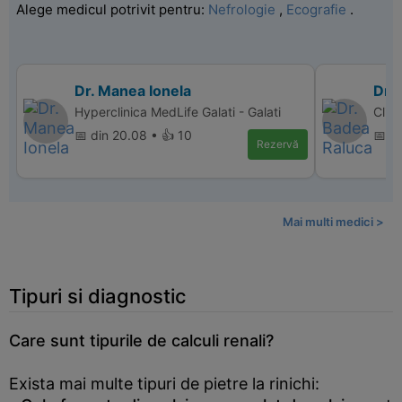
Alege medicul potrivit pentru:
Nefrologie
,
Ecografie
.
Dr. Manea Ionela
Dr.
Hyperclinica MedLife Galati - Galati
Clin
📅 din 20.08 • 👍 10
📅 d
Rezervă
Mai multi medici >
Tipuri si diagnostic
Care sunt tipurile de calculi renali?
Exista mai multe tipuri de pietre la rinichi: