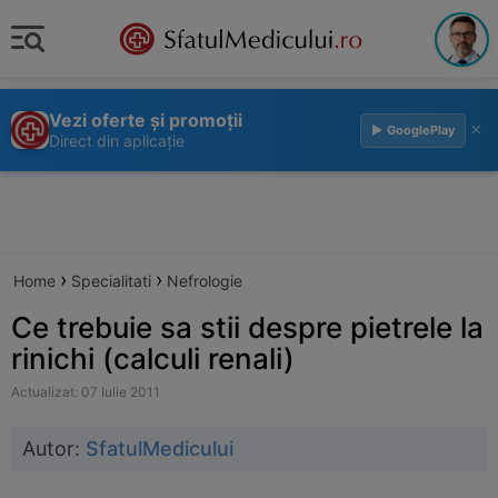
Vezi oferte și promoții
×
▶ GooglePlay
Direct din aplicație
›
›
Home
Specialitati
Nefrologie
Ce trebuie sa stii despre pietrele la
rinichi (calculi renali)
Actualizat: 07 Iulie 2011
Autor:
SfatulMedicului