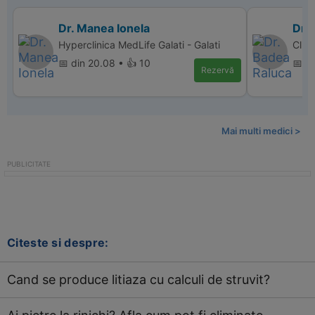
Dr. Manea Ionela
Dr.
Hyperclinica MedLife Galati - Galati
Clin
📅 din 20.08 • 👍 10
📅 d
Rezervă
Mai multi medici >
Citeste si despre:
Cand se produce litiaza cu calculi de struvit?