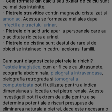
-
Cele formate din calciu sau oxalat de calciu
sunt
cel mai des intalnite.
- Pietrele struvitice
contin magneziu cristalizat si
amoniac
. Acestea se formeaza mai ales dupa
infectii ale tractului urinar
.
- Pietrele din acid uric
apar la persoanele care au
o aciditate ridicata a urinei.
- Pietrele de cistina
sunt destul de rare si de
obicei se intalnesc in cadrul acelorasi familii.
Cum sunt diagnosticate pietrele la rinichi?
Testele imagistice
, cum ar fi cele cu ultrasunete,
ecografia abdominala,
pielografia intravenoasa
,
pielografia retrograda si
tomografia
computerizata
pot fi utilizate pentru a indica
dimensiunea si locatia unei pietre renale. Aceste
investigatii pot fi extrem de utile pentru a se
determina potentialele riscuri presupuse de
eliminarea naturala a pietrei, daca este necesara o