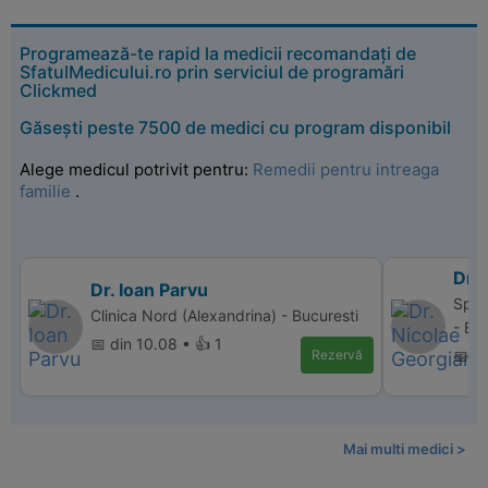
Programează-te rapid la medicii recomandați de
SfatulMedicului.ro prin serviciul de programări
Clickmed
Găsești peste 7500 de medici cu program disponibil
Alege medicul potrivit pentru:
Remedii pentru intreaga
familie
.
Dr.
Dr. Ioan Parvu
Spit
Clinica Nord (Alexandrina) - Bucuresti
- Bu
📅 din 10.08 • 👍 1
Rezervă
📅 d
Mai multi medici >