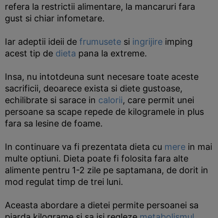
refera la restrictii alimentare, la mancaruri fara
gust si chiar infometare.
Iar adeptii ideii de
frumusete
si
ingrijire
imping
acest tip de
dieta
pana la extreme.
Insa, nu intotdeuna sunt necesare toate aceste
sacrificii, deoarece exista si diete gustoase,
echilibrate si sarace in
calorii
, care permit unei
persoane sa scape repede de kilogramele in plus
fara sa lesine de foame.
In continuare va fi prezentata dieta cu
mere
in mai
multe optiuni. Dieta poate fi folosita fara alte
alimente pentru 1-2 zile pe saptamana, de dorit in
mod regulat timp de trei luni.
Aceasta abordare a dietei permite persoanei sa
piarda kilograme si sa isi regleze
metabolismul
.