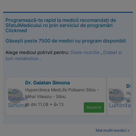
Programează-te rapid la medicii recomandați de
SfatulMedicului.ro prin serviciul de programări
Clickmed
Găsești peste 7500 de medici cu program disponibil
Alege medicul potrivit pentru:
Diete-nutritie
,
Diabet si
boli metabolice
.
Dr. Galatan Simona
Dr. 
Hyperclinica MedLife Polisano Sibiu -
Hype
Mihai Viteazu - Sibiu
📅 di
📅 din 11.08 • 👍 13
Rezervă
Mai multi medici >