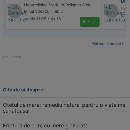
Dr. 
Hyperclinica MedLife Polisano Sibiu -
Hype
Mihai Viteazu - Sibiu
📅 di
📅 din 11.08 • 👍 13
Rezervă
Mai multi medici >
Citeste si despre:
Otetul de mere: remediu natural pentru o viata mai
sanatoasa!
Friptura de porc cu mere glazurate