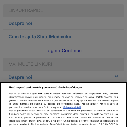
LINKURI RAPIDE
Despre noi
Cum te ajuta SfatulMedicului
Login / Cont nou
MAI MULTE LINKURI
Despre noi
Nouă ne pasă ca datele tale personale să rămână confidențiale
Legal
Noi și partenerii noștri
961
stocăm și/sau accesăm informații pe dispozitivul dvs., precum
identificatorii cookie unici pentru prelucrarea datelor cu caracter personal. Puteți accepta sau
gestiona preferințele dvs. făcând clic mai jos, respectiv vă puteți opune utilizării unui interes legitim
Drepturile consumatorului
în orice moment pe pagina cu politica de confidențialitate. Aceste alegeri vor fi raportate
partenerilor noștri și nu vă vor afecta navigarea.
Mai multe detalii
Noi si partenerii nostri (retelele de socializare si agentiile de publicitate partenere, precum si
furnizorii nostri de servicii de date analitice) prelucram date pentru a permite website-ului sa
Parteneri
functioneze, pentru a personaliza continutul si anunturile publicitare afisate in functie de
interesele si/sau profilul dvs., pentru a va oferi functionalitati aferente retelelor de socializare si
pentru a analiza traficul pe website. Beneficiati de drepturile prevazute de art. 15-22 din GDPR in