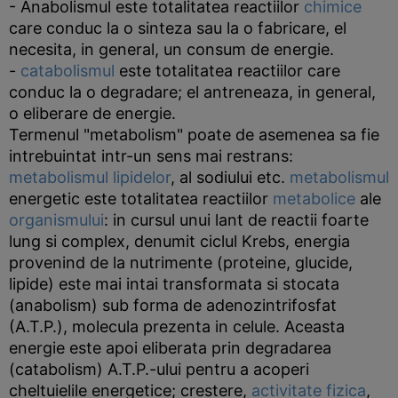
- Anabolismul este totalitatea reactiilor
chimice
care conduc la o sinteza sau la o fabricare, el
necesita, in general, un consum de energie.
-
catabolismul
este totalitatea reactiilor care
conduc la o degradare; el antreneaza, in general,
o eliberare de energie.
Termenul "metabolism" poate de asemenea sa fie
intrebuintat intr-un sens mai restrans:
metabolismul
lipidelor
, al sodiului etc.
metabolismul
energetic este totalitatea reactiilor
metabolice
ale
organismului
: in cursul unui lant de reactii foarte
lung si complex, denumit ciclul Krebs, energia
provenind de la nutrimente (proteine, glucide,
lipide) este mai intai transformata si stocata
(anabolism) sub forma de adenozintrifosfat
(A.T.P.), molecula prezenta in celule. Aceasta
energie este apoi eliberata prin degradarea
(catabolism) A.T.P.-ului pentru a acoperi
cheltuielile energetice; crestere,
activitate fizica
,