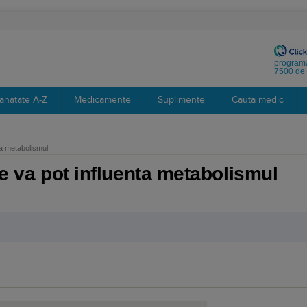
programa
7500 de 
anatate A-Z
Medicamente
Suplimente
Cauta medic
nta metabolismul
re va pot influenta metabolismul