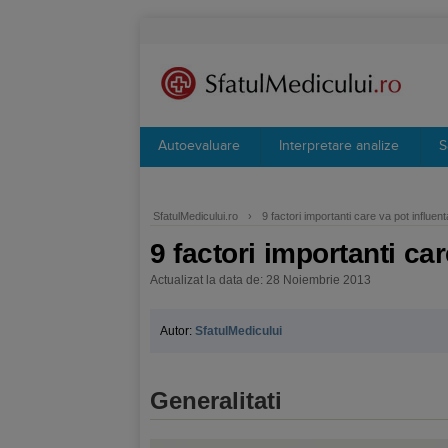
Autoevaluare
Interpretare analize
S
SfatulMedicului.ro
›
9 factori importanti care va pot influe
9 factori importanti ca
Actualizat la data de: 28 Noiembrie 2013
Autor:
SfatulMedicului
Generalitati