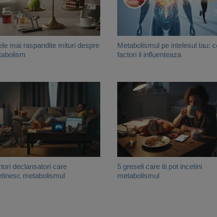
ele mai raspandite mituri despre
Metabolismul pe intelesul tau: c
abolism
factori il influenteaza
tori declansatori care
5 greseli care iti pot incetini
etinesc metabolismul
metabolismul