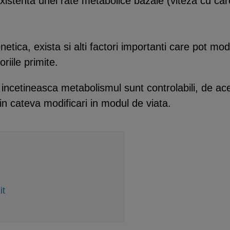
existenta unei rate metabolice bazale (viteza cu ca
etica, exista si alti factori importanti care pot mod
riile primite.
a incetineasca metabolismul sunt controlabili, de ac
in cateva modificari in modul de viata.
it