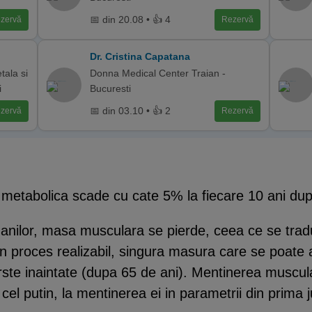
📅 din 20.08 • 👍 4
zervă
Rezervă
Dr. Cristina Capatana
tala si
Donna Medical Center Traian -
i
Bucuresti
📅 din 03.10 • 👍 2
zervă
Rezervă
a metabolica scade cu cate 5% la fiecare 10 ani dup
nilor, masa musculara se pierde, ceea ce se tradu
n proces realizabil, singura masura care se poate 
varste inaintate (dupa 65 de ani). Mentinerea musculat
el putin, la mentinerea ei in parametrii din prima j