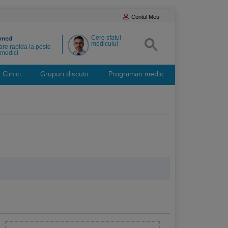
Contul Meu
Cere sfatul
medicului
re rapida la peste
medici
Clinici
Grupuri discutii
Programari medic