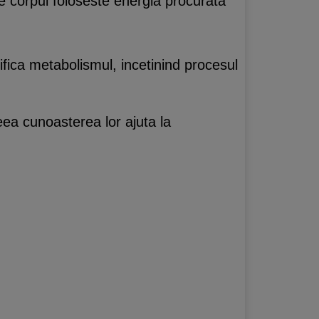
re corpul foloseste energia procurata
ifica metabolismul, incetinind procesul
eea cunoasterea lor ajuta la