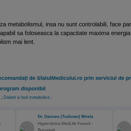
eaza metabolismul, insa nu sunt controlabili, face 
capabil sa foloseasca la capacitate maxima energia 
lism mai lent.
ecomandați de SfatulMedicului.ro prin serviciul de 
program disponibil
,
Diabet si boli metabolice
.
Dr. Oancea (Tudoran) Mirela
u
Hyperclinica MedLife Favorit -
Bucuresti