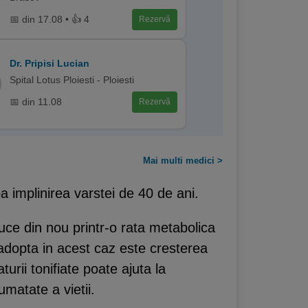
📅 din 17.08 • 👍 4
Rezervă
Dr. Pripisi Lucian
Spital Lotus Ploiesti - Ploiesti
📅 din 11.08
Rezervă
Mai multi medici >
a implinirea varstei de 40 de ani.
ce din nou printr-o rata metabolica
adopta in acest caz este cresterea
urii tonifiate poate ajuta la
umatate a vietii.