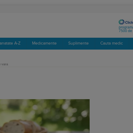
programa
7500 de 
anatate A-Z
Medicamente
Suplimente
Cauta medic
e vara