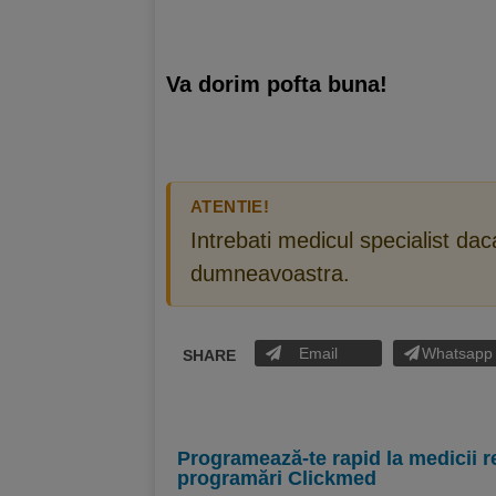
Va dorim pofta buna!
ATENTIE!
Intrebati medicul specialist da
dumneavoastra.
Email
Whatsapp
SHARE
Programează-te rapid la medicii r
programări Clickmed