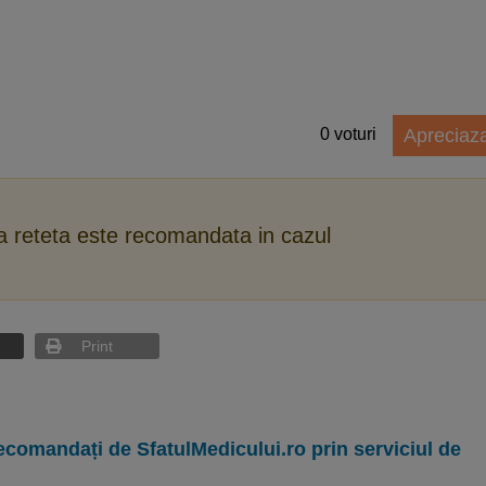
0
voturi
Apreciaz
ca reteta este recomandata in cazul
Print
ecomandați de SfatulMedicului.ro prin serviciul de