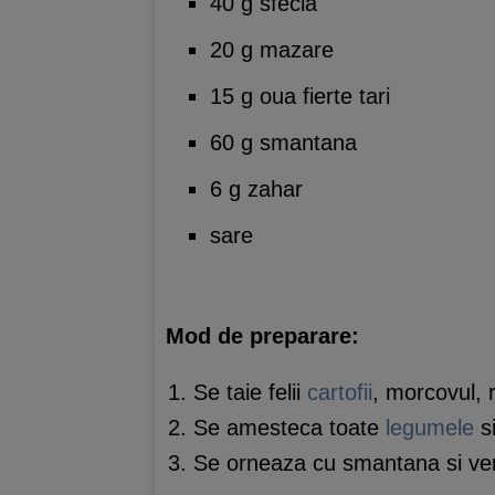
40 g sfecla
20 g mazare
15 g oua fierte tari
60 g smantana
6 g zahar
sare
Mod de preparare:
Se taie felii
cartofii
, morcovul, r
Se amesteca toate
legumele
s
Se orneaza cu smantana si ve