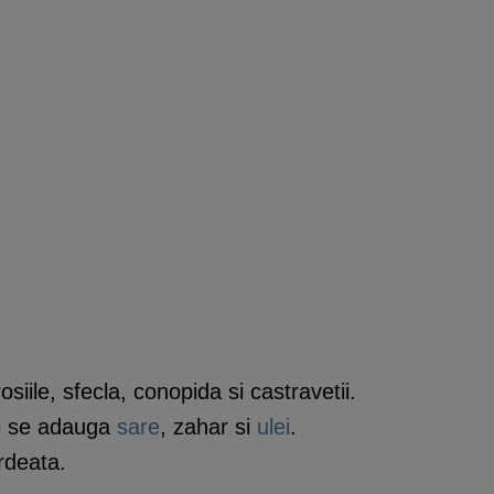
osiile, sfecla, conopida si castravetii.
i se adauga
sare
, zahar si
ulei
.
rdeata.