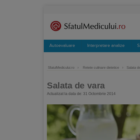
Autoevaluare
Interpretare analize
S
SfatulMedicului.ro
›
Retete culinare dietetice
›
Salata d
Salata de vara
Actualizat la data de: 31 Octombrie 2014