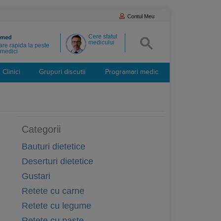
Contul Meu
Cere sfatul
medicului
re rapida la peste
medici
Clinici
Grupuri discutii
Programari medic
Categorii
Bauturi dietetice
Deserturi dietetice
Gustari
Retete cu carne
Retete cu legume
Retete cu paste