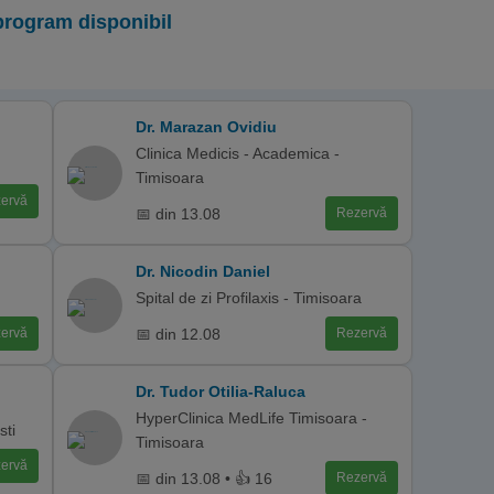
program disponibil
Dr. Marazan Ovidiu
Clinica Medicis - Academica -
Timisoara
ervă
📅 din 13.08
Rezervă
Dr. Nicodin Daniel
Spital de zi Profilaxis - Timisoara
📅 din 12.08
ervă
Rezervă
Dr. Tudor Otilia-Raluca
HyperClinica MedLife Timisoara -
sti
Timisoara
ervă
📅 din 13.08 • 👍 16
Rezervă