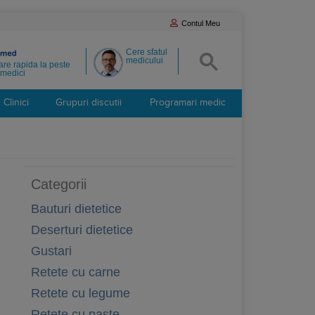
Contul Meu
Cere sfatul
medicului
re rapida la peste
medici
Clinici
Grupuri discutii
Programari medic
Categorii
Bauturi dietetice
Deserturi dietetice
Gustari
Retete cu carne
Retete cu legume
Retete cu paste