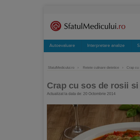
Autoevaluare
Interpretare analize
S
SfatulMedicului.ro
›
Retete culinare dietetice
›
Crap cu s
Crap cu sos de rosii si
Actualizat la data de: 20 Octombrie 2014