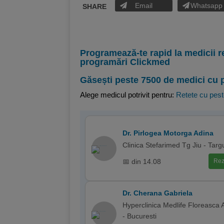
Email
Whatsapp
SHARE
Programează-te rapid la medicii r
programări Clickmed
Găsești peste 7500 de medici cu 
Alege medicul potrivit pentru:
Retete cu pes
Dr. Pirlogea Motorga Adina
Clinica Stefarimed Tg Jiu - Targ
📅 din 14.08
Rez
Dr. Cherana Gabriela
Hyperclinica Medlife Floreasca 
- Bucuresti