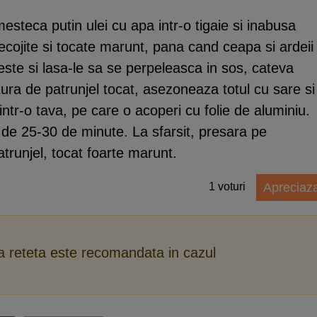
mesteca putin ulei cu apa intr-o tigaie si inabusa
 decojite si tocate marunt, pana cand ceapa si ardeii
ste si lasa-le sa se perpeleasca in sos, cateva
ra de patrunjel tocat, asezoneaza totul cu sare si
intr-o tava, pe care o acoperi cu folie de aluminiu.
p de 25-30 de minute. La sfarsit, presara pe
trunjel, tocat foarte marunt.
1
voturi
Apreciaz
ca reteta este recomandata in cazul