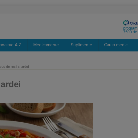
programa
7500 de 
anatate A-Z
Medicamente
Suplimente
Cauta medic
os de rosii si ardei
 ardei