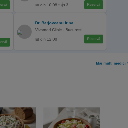
📅 din 10.08 • 👍 3
ervă
Rezervă
Dr. Barjoveanu Irina
-
Vivamed Clinic - Bucuresti
📅 din 12.08
Rezervă
ervă
Mai multi medici 