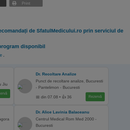
Print
ecomandați de SfatulMedicului.ro prin serviciul de
program disponibil
te
.
Dr. Recoltare Analize
Punct de recoltare analize, Bucuresti
u Jiu
- Pantelimon - Bucuresti
ervă
📅 din 07.08 • 👍 36
Rezervă
Dr. Alice Lavinia Balaceanu
Agora
Centrul Medical Rom Med 2000 -
Bucuresti