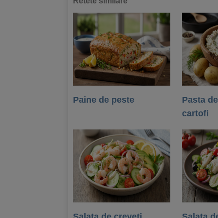
Retete similare
Paine de peste
Pasta de
cartofi
Salata de creveti
Salata d