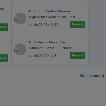
gos
Dr. Lovin Costica Nicusor
-
Hyperclinica MedLife Iasi - Iasi
📅 din 21.08 • 👍 17
Rezervă
ervă
Dr. Botescu Alexandra
 -
Sanamed Plevnei - Bucuresti
📅 din 01.09 • 👍 3
Rezervă
ervă
Mai multi medici 