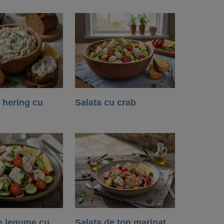
 hering cu
Salata cu crab
e legume cu
Salata de ton marinat