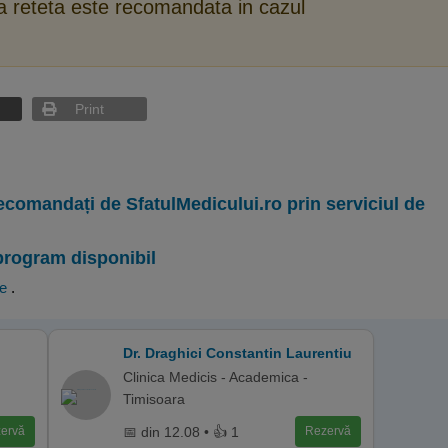
ca reteta este recomandata in cazul
Print
ecomandați de SfatulMedicului.ro prin serviciul de
program disponibil
te
.
Dr. Draghici Constantin Laurentiu
Clinica Medicis - Academica -
Timisoara
📅 din 12.08 • 👍 1
ervă
Rezervă