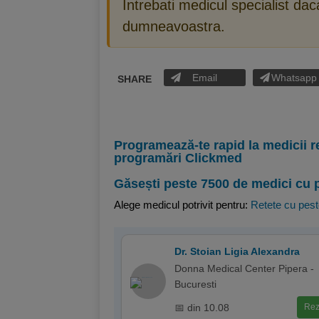
Intrebati medicul specialist da
dumneavoastra.
Email
Whatsapp
SHARE
Programează-te rapid la medicii r
programări Clickmed
Găsești peste 7500 de medici cu 
Alege medicul potrivit pentru:
Retete cu pes
Dr. Stoian Ligia Alexandra
Donna Medical Center Pipera -
Bucuresti
📅 din 10.08
Rez