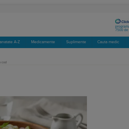
programa
7500 de 
anatate A-Z
Medicamente
Suplimente
Cauta medic
u cod