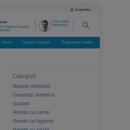
Contul Meu
Cere sfatul
medicului
re rapida la peste
medici
Clinici
Grupuri discutii
Programari medic
Categorii
Bauturi dietetice
Deserturi dietetice
Gustari
Retete cu carne
Retete cu legume
Retete cu paste