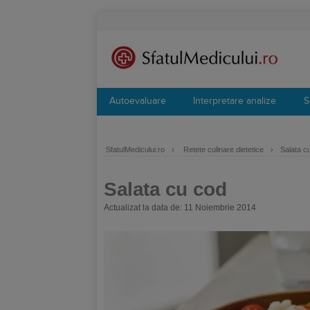
Autoevaluare
Interpretare analize
S
SfatulMedicului.ro
›
Retete culinare dietetice
›
Salata c
Salata cu cod
Actualizat la data de: 11 Noiembrie 2014