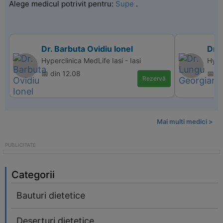
Alege medicul potrivit pentru:
Supe
.
Dr. Barbuta Ovidiu Ionel
Dr.
Hyperclinica MedLife Iasi - Iasi
Hyper
📅 din 12.08
📅 d
Rezervă
Mai multi medici >
Categorii
Bauturi dietetice
Deserturi dietetice